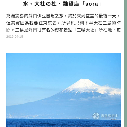
水、大社の杜、雜貨店「sora」
充滿驚喜的靜岡伊豆自駕之旅，終於來到堂堂的最後一天，
但其實因為我要往東京去，所以也只剩下半天在三島的時
間。三島是靜岡很有名的櫻花景點「三嶋大社」所在地，每
年春天都是非常熱鬧，不過因為是冬天前來，所以顯得較寧
2019-04-15
靜一些，看看在三島的時光可以玩些什麼吧！ 靜岡自駕行程
DAY1 桃園機場→富士山靜岡機場→EXPASA富士川(休息站)
→ダイワロイネットホテルぬまづ→住宿 DAY2 →NISSAN
租車→ […]…