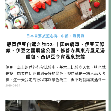
日本自駕旅遊心得
中部・靜岡縣
靜岡伊豆自駕之旅D3-十国峠纜車、伊豆天際
線、伊豆之國展望公園、修善寺與東府屋足湯
麵包、西伊豆今宵溫泉旅館
伊豆半島上的戶外行程比較多，基本上比較吃天氣，這也就
是說，想要在伊豆看到美好的景色，儼然就是一場人品大考
驗。這一天我走的行程都以景色為主，但不巧就讓我遇到一
個大陰天，不時還滴幾滴雨下來，只能說伊豆人品考試不合
2019-04-14
格，下次補考囉！但說不定你的人品贏過我，換你試試看！
靜岡自駕行程 DAY1桃園機場→富士山靜岡機場→EXPASA富
士川(休息站)→ダイワロイネットホテルぬまづ→住宿 DAY
2 →NISS […]…