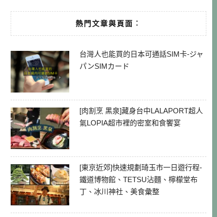
熱門文章與頁面︰
台灣人也能買的日本可通話SIM卡-ジャ
パンSIMカード
[肉割烹 黑泉]藏身台中LALAPORT超人
氣LOPIA超市裡的密室和食饗宴
[東京近郊]快速規劃琦玉市一日遊行程-
鐵道博物館、TETSU沾麵、檸檬堂布
丁、冰川神社、美食彙整