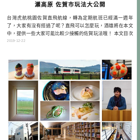
瀨高原 佐賀市玩法大公開
台灣虎航桃園佐賀直飛航線，轉為定期航班已經滿一週年
了，大家有沒有搭過了呢？直飛可以怎麼玩，酒雄將在本文
中，提供一些大家可能比較少接觸的佐賀玩法哦！ 本文目次
台灣虎航佐賀直飛 熱氣球嘉年華 一年一度的國際盛會 佐賀
2019-12-22
市就是熱氣球城市 住宿在圖書館－後花園古湯溫泉 三瀨高原
－騎單車親近大自然 名尾和紙－超越傳統的職人手藝 佐賀必
吃－有明海孕育的美味 佐賀機場週邊玩什麼？ 佐賀第一拉麵
いちげん 台灣虎 […]…