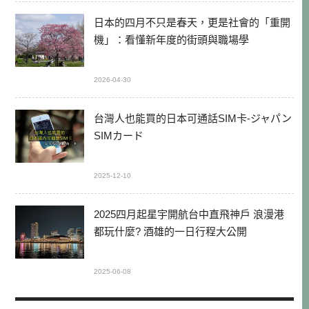
日本的四月不只是春天，更是社會的「重開
機」：看懂新年度的街頭與職場學
2026-04-30
台灣人也能買的日本可通話SIM卡-ジャパン
SIMカード
2025-12-10
2025四月起星宇開航台中直飛神戶 浪漫港
都玩什麼? 酒雄的一日行程大公開
2025-06-08