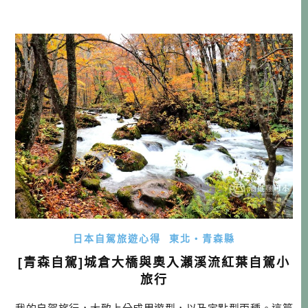
眺海の森看夕陽，而途中正好可以經過楯野川酒造，就決定
去拜訪了！他們家的酒，我在台灣也偶爾會喝到，是一家全
部以純米大吟釀決勝負的酒造，因此所有產品清一色都是純
米大吟釀，是不是很衝呢？ 之前看 […]…
日本自駕旅遊心得
東北・青森縣
[青森自駕]城倉大橋與奧入瀨溪流紅葉自駕小
旅行