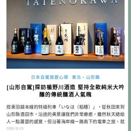
日本自駕旅遊心得
東北・山形縣
[山形自駕]探訪楯野川酒造 堅持全款純米大吟
釀的傳統釀酒人氣魄
搭乘羽越本線的特級列車「いなほ（稻穗）」，從秋田來到
山形縣酒田市，沿途的美景讓我們非常療癒，雖然秋天總給
人一點蕭瑟的感覺，但沿著海岸線一路南下的電車之旅，就
完全另當別論了！ 到了酒田，我想到的第一件事情，便是去
2020-11-19