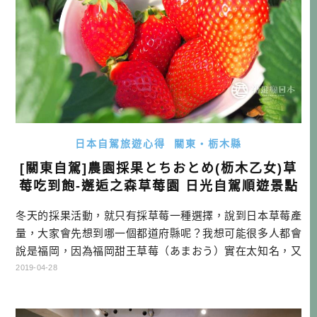
日本自駕旅遊心得
關東・栃木縣
[關東自駕]農園採果とちおとめ(枥木乙女)草
莓吃到飽-邂逅之森草莓園 日光自駕順遊景點
冬天的採果活動，就只有採草莓一種選擇，說到日本草莓產
量，大家會先想到哪一個都道府縣呢？我想可能很多人都會
說是福岡，因為福岡甜王草莓（あまおう）實在太知名，又
常常銷到台灣，所以知名度居高不下。不過來看我引用一個
2019-04-28
數字，看看日本都道府縣草莓產量BEST3。 ▲圖片來源：htt
p://www.pref.tochigi.lg.jp/g61/ichigo-seisanjokyo/ichigo-seisan