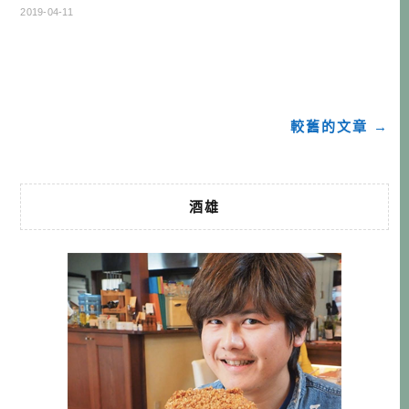
非常有趣的人們住在這裡。如果想要跟他們更深入的交流，
2019-04-11
住在這裡就是最好的辦法。基於這個想法，今天就來打擾大
村市碩果僅存，傳續了500多年歷史的鍛造店「田中鎌工
業」，同時他們也是農泊「村のかじ屋 匠の宿(村裡的打鐵
鋪 匠之宿)」。 大村去處可參考 […]…
較舊的文章 →
酒雄