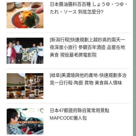
日本醬油醬料百百種 しょうゆ、つゆ、
たれ、ソース 到底怎麼分?
[新潟行程]快速規劃上越妙高的兩天一
夜深度小旅行 參觀百年酒造 品嘗在地
美食 現役最老牌電影院
[岐阜]美濃燒與他的產地-快速規劃多治
見一日行程-陶藝 買物 美食與人情味
日本47都道府縣自駕常用景點
MAPCODE懶人包