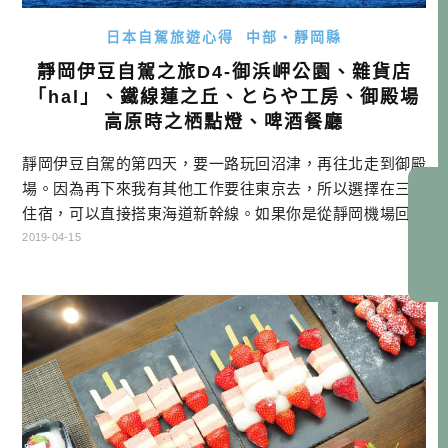
日本自駕旅遊心得
中部・靜岡縣
靜岡伊豆自駕之旅D4-御浜岬公園、雜貨店
「hal」、鐵線蓮之丘、とらや工房、御殿場
高原時之栖點燈、啤酒餐廳
靜岡伊豆自駕的第四天，要一路玩回沼津，再往北走到御殿
場。因為再下來我有其他工作要往東京去，所以選擇在三島
住宿，可以直接搭東海道新幹線。如果你是從靜岡機場回台
灣，建議可以直接住在御殿場，或者回沼津住宿，會離機場
2019-04-15
比較近一些。 靜岡自駕行程 DAY1 桃園機場→富士山靜岡機
場→EXPASA富士川(休息站)→ダイワロイネットホテルぬま
づ→住宿 DAY2 →NISSAN租車→ひもの和助→びゅうお→
魚河 […]…