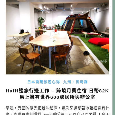
r […]…
日本自駕旅遊心得
九州・長崎縣
HafH邊旅行邊工作 – 跨境月費住宿 日幣82K
馬上擁有世界600處居所與辦公室
早晨，異國的陽光把我叫起床，邊刷牙邊想著冰箱裡還有什
麼，咖啡豆應該還剩下一天的分量，可以自己弄早餐 ！今天