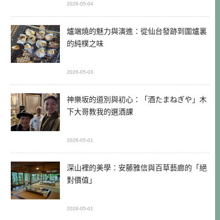
2026-05-04
爐端燒的魅力與演進：從仙台發跡到圍爐裏
的純樸之味
2026-05-03
神樂坂的道別與初心：「酒たまねぎや」木
下大哥教我的選酒課
2026-05-01
深山裡的美學：安藤雅信與百草藝廊的「絕
對價值」
2026-05-01