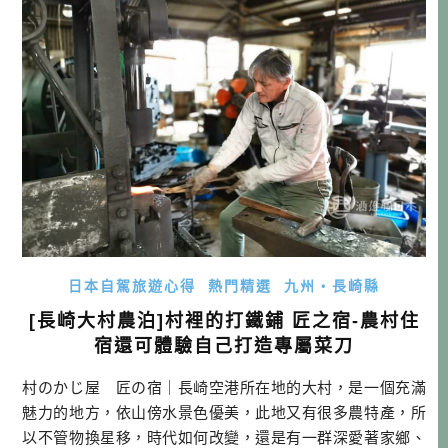
日本自駕旅遊心得
熱門精選
九州・長崎縣
[長崎大村農泊]村裡的打鐵鋪 匠之宿-農村住
宿還可體驗自己打造專屬菜刀
村のかじ屋 匠の宿｜長崎空港所在地的大村，是一個充滿
魅力的地方，依山傍水景色優美，此地又有很多農特產，所
以不管物換星移，時代如何改變，還是有一群深愛著家鄉、