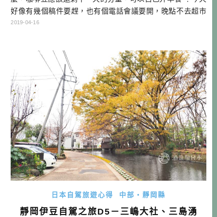
好像有幾個稿件要趕，也有個電話會議要開，晚點不去超市
買氣泡水的話，晚上就沒有調酒可以喝了。不過在那之前，
2019-04-16
還是先拿起相機，對著窗外的美景拍了幾張－－你會嚮往這
樣的生活方式嗎？ 邊工作邊旅行，邊旅行邊工作，一向是我
個人的夢想與目標。自從把寫作納入我的事業版圖之後，深
深覺得一直窩在家裡不是辦法。畢 […]…
日本自駕旅遊心得
中部・靜岡縣
靜岡伊豆自駕之旅D5－三嶋大社、三島湧