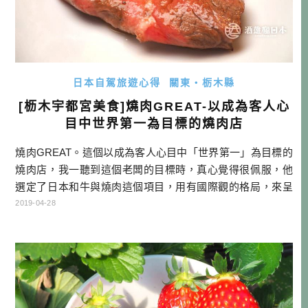
日本自駕旅遊心得
關東・栃木縣
[枥木宇都宮美食]燒肉GREAT-以成為客人心
目中世界第一為目標的燒肉店
燒肉GREAT。這個以成為客人心目中「世界第一」為目標的
燒肉店，我一聽到這個老闆的目標時，真心覺得很佩服，他
選定了日本和牛與燒肉這個項目，用有國際觀的格局，來呈
現日本這個國家與日本食物的美好，你可以說他是個想在奧
2019-04-28
運中奪金牌的體育選手，而選定了燒肉這個比賽項目而已。
聽到老闆的宏願，你是不是也對這個燒肉店感興趣了呢？ 有
人可能問說，為什麼你到宇都宮不吃餃子吃燒肉呢？這次枥
木跟茨城是我們這次在北關東地 […]…