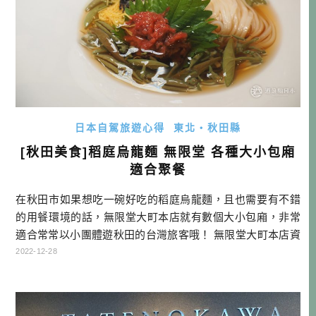
日本自駕旅遊心得
東北・秋田縣
[秋田美食]稻庭烏龍麵 無限堂 各種大小包廂
適合聚餐
在秋田市如果想吃一碗好吃的稻庭烏龍麵，且也需要有不錯
的用餐環境的話，無限堂大町本店就有數個大小包廂，非常
適合常常以小團體遊秋田的台灣旅客哦！ 無限堂大町本店資
訊 無限堂 大町本店 官網連結 秋田県秋田市大町1-3-2 TEL: 0
2022-12-28
18-863-0008 営業時間 午餐 11：00～14：00(Lo 13:45) 晚餐
17：00～22：00(Lo 21：30) 不定休 有專用停車場 稻庭烏龍
麵 […]…