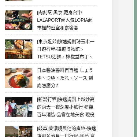
[肉割烹 黑泉]藏身台中
LALAPORT超人氣LOPIA超
市裡的密室和食饗宴
[東京近郊]快速規劃琦玉市一
日遊行程-鐵道博物館、
TETSU沾麵、檸檬堂布丁、
冰川神社、美食彙整
日本醬油醬料百百種 しょう
ゆ、つゆ、たれ、ソース 到
底怎麼分?
[新潟行程]快速規劃上越妙高
的兩天一夜深度小旅行 參觀
百年酒造 品嘗在地美食 現役
最老牌電影院
[岐阜]美濃燒與他的產地-快速
規劃多治見一日行程-陶藝 買