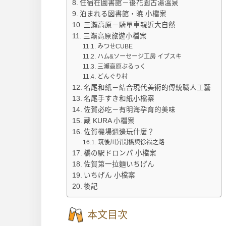
住宿在圖書館－後花園古湯溫泉
泊まれる図書館・暁 小檔案
三瀨高原－騎單車親近大自然
三瀨高原旅遊小檔案
みつせCUBE
ハム&ソーセージ工房 イブスキ
三瀬高原ぶるっく
どんぐり村
名尾和紙－結合現代美術的傳統職人工藝
名尾手すき和紙小檔案
佐賀必吃－有明海孕育的美味
蔵 KURA 小檔案
佐賀機場週邊玩什麼？
筑後川昇開橋與徐福之路
橋の駅ドロンパ 小檔案
佐賀第一拉麵いちげん
いちげん 小檔案
後記
本文目次