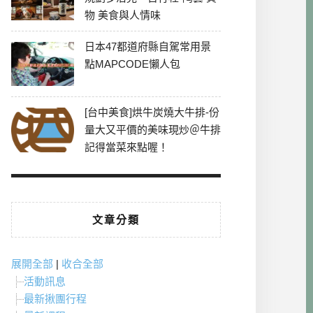
物 美食與人情味
日本47都道府縣自駕常用景
點MAPCODE懶人包
[台中美食]烘牛炭燒大牛排-份
量大又平價的美味現炒＠牛排
記得當菜來點喔！
文章分類
展開全部
|
收合全部
活動訊息
最新揪團行程