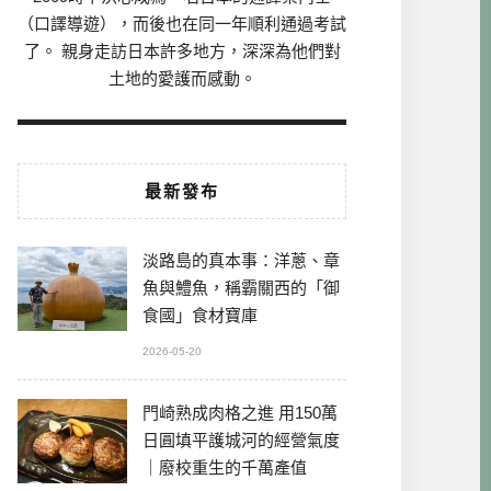
（口譯導遊），而後也在同一年順利通過考試
了。 親身走訪日本許多地方，深深為他們對
土地的愛護而感動。
最新發布
淡路島的真本事：洋蔥、章
魚與鱧魚，稱霸關西的「御
食國」食材寶庫
2026-05-20
門崎熟成肉格之進 用150萬
日圓填平護城河的經營氣度
｜廢校重生的千萬產值