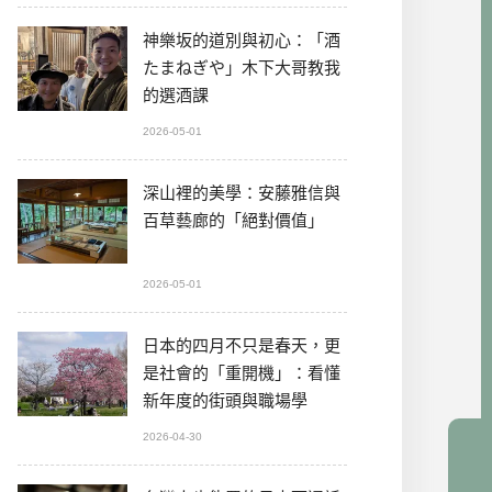
神樂坂的道別與初心：「酒
たまねぎや」木下大哥教我
的選酒課
2026-05-01
深山裡的美學：安藤雅信與
百草藝廊的「絕對價值」
2026-05-01
日本的四月不只是春天，更
是社會的「重開機」：看懂
新年度的街頭與職場學
2026-04-30