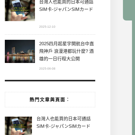
台灣人也能買的日本可通話
SIM卡-ジャパンSIMカード
2025-12-10
2025四月起星宇開航台中直
飛神戶 浪漫港都玩什麼? 酒
雄的一日行程大公開
2025-06-08
熱門文章與頁面︰
台灣人也能買的日本可通話
SIM卡-ジャパンSIMカード