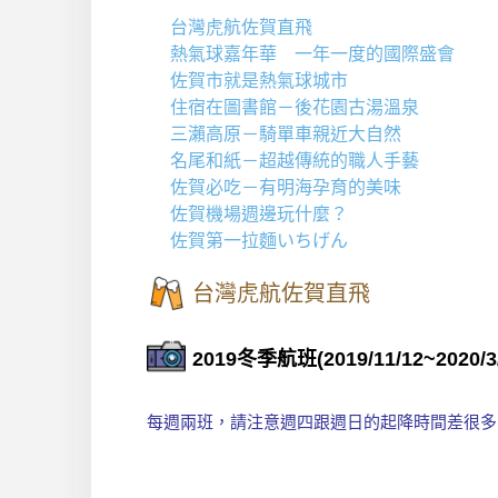
台灣虎航佐賀直飛
熱氣球嘉年華 一年一度的國際盛會
佐賀市就是熱氣球城市
住宿在圖書館－後花園古湯溫泉
三瀨高原－騎單車親近大自然
名尾和紙－超越傳統的職人手藝
佐賀必吃－有明海孕育的美味
佐賀機場週邊玩什麼？
佐賀第一拉麵いちげん
台灣虎航佐賀直飛
2019冬季航班(2019/11/12~2020/3/
每週兩班，請注意週四跟週日的起降時間差很多