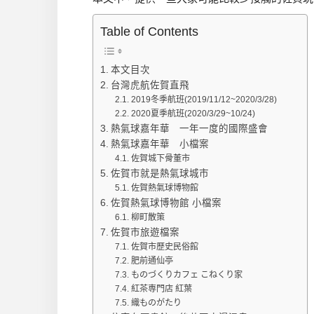
Table of Contents
本文目次
台灣虎航佐賀直飛
2019冬季航班(2019/11/12~2020/3/28)
2020夏季航班(2020/3/29~10/24)
熱氣球嘉年華 一年一度的國際盛會
熱氣球嘉年華 小檔案
佐賀城下骨董市
佐賀市就是熱氣球城市
佐賀熱氣球博物館
佐賀熱氣球博物館 小檔案
柳町散策
佐賀市旅遊檔案
佐賀市歷史民俗館
肥前通仙亭
ものづくりカフェ こねくり家
紅茶専門店 紅葉
織ものがたり