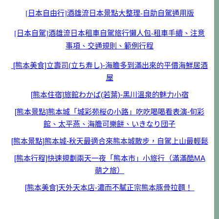
[日本自由行]酒雄流日本景點大整理-自助自駕通用版
[日本自駕]酒雄流日本租車自駕旅行懶人包-租車手續、注意
事項、交通規則、範例行程
[熊本美食]立壽司(立ち寿し)-海膽多到滿出來的平價海鮮居酒
屋
[熊本住宿]旅館わかば(若葉)-黑川溫泉的魅力小宿
[熊本景點]熊本城「城彩苑桜の小路」吃吃喝喝看表演-旬彩
館、太平燕、海膽可樂餅、いきなり団子
[熊本景點]熊本城-秋天最適合來熊本城散步，自駕上山最輕鬆
[熊本行程]快速規劃兩天一夜「熊本市」小旅行（滿滿酷MA
萌之旅）
[熊本美食]天外天本店-濃而不膩正宗熊本豚骨拉麵！