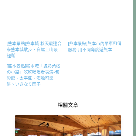
[熊本景點]熊本城-秋天最適合
[熊本景點]熊本市內單車租借
來熊本城散步，自駕上山最
服務-用不同角度遊熊本
輕鬆
[熊本景點]熊本城「城彩苑桜
の小路」吃吃喝喝看表演-旬
彩館、太平燕、海膽可樂
餅、いきなり団子
相關文章