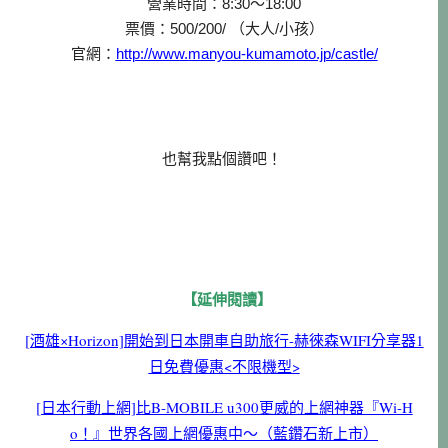
營業時間：8:30～18:00
票價：500/200/ （大人/小孩）
官網：
http://www.manyou-kumamoto.jp/castle/
也幫我點個讚吧！
【延伸閱讀】
[酒雄×Horizon]開始到日本開車自助旅行-赫徠森WIFI分享器1
日免費優惠<不限機型>
[日本行動上網]比B-MOBILE u300更威的上網神器『Wi-H
o！』世界各國上網優惠中～（藍鑽石新上市）