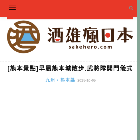
[熊本景點]早晨熊本城散步.武將隊開門儀式
九州・熊本縣
2015-10-05