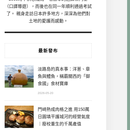
（口譯導遊），而後也在同一年順利通過考試
了。 親身走訪日本許多地方，深深為他們對
土地的愛護而感動。
最新發布
淡路島的真本事：洋蔥、章
魚與鱧魚，稱霸關西的「御
食國」食材寶庫
2026-05-20
門崎熟成肉格之進 用150萬
日圓填平護城河的經營氣度
｜廢校重生的千萬產值