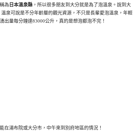
稱為
日本溫泉縣
，所以很多朋友到大分就是為了泡溫泉。說到大
。溫泉可說是不分年齡層的觀光資源，不只是長輩愛泡溫泉，年輕
出量每分鐘達83000公升，真的是想泡都泡不完！
能在湯布院或大分市，中午來到別府地區的情況！