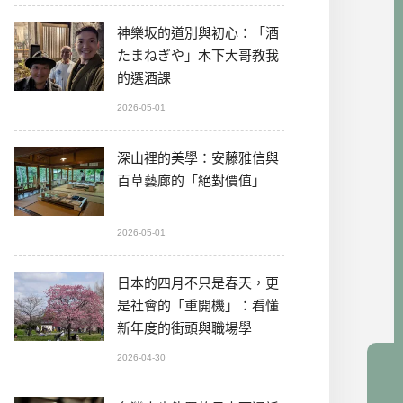
神樂坂的道別與初心：「酒
たまねぎや」木下大哥教我
的選酒課
2026-05-01
深山裡的美學：安藤雅信與
百草藝廊的「絕對價值」
2026-05-01
日本的四月不只是春天，更
是社會的「重開機」：看懂
新年度的街頭與職場學
2026-04-30