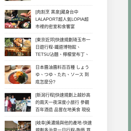
[肉割烹 黑泉]藏身台中
LALAPORT超人氣LOPIA超
市裡的密室和食饗宴
[東京近郊]快速規劃琦玉市一
日遊行程-鐵道博物館、
TETSU沾麵、檸檬堂布丁、
冰川神社、美食彙整
日本醬油醬料百百種 しょう
ゆ、つゆ、たれ、ソース 到
底怎麼分?
[新潟行程]快速規劃上越妙高
的兩天一夜深度小旅行 參觀
百年酒造 品嘗在地美食 現役
最老牌電影院
[岐阜]美濃燒與他的產地-快速
規劃多治見一日行程-陶藝 買