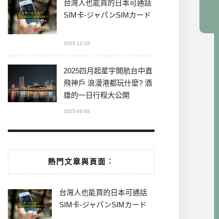
台灣人也能買的日本可通話
SIM卡-ジャパンSIMカード
2025-12-10
2025四月起星宇開航台中直
飛神戶 浪漫港都玩什麼? 酒
雄的一日行程大公開
2025-06-08
熱門文章與頁面︰
台灣人也能買的日本可通話
SIM卡-ジャパンSIMカード