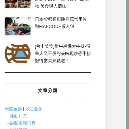
物 美食與人情味
日本47都道府縣自駕常用景
點MAPCODE懶人包
[台中美食]烘牛炭燒大牛排-份
量大又平價的美味現炒＠牛排
記得當菜來點喔！
文章分類
展開全部
|
收合全部
活動訊息
最新揪團行程