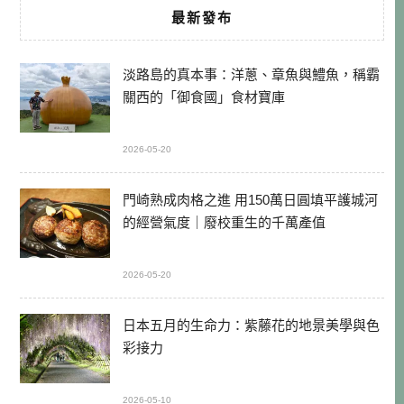
最新發布
淡路島的真本事：洋蔥、章魚與鱧魚，稱霸
關西的「御食國」食材寶庫
2026-05-20
門崎熟成肉格之進 用150萬日圓填平護城河
的經營氣度｜廢校重生的千萬產值
2026-05-20
日本五月的生命力：紫藤花的地景美學與色
彩接力
2026-05-10