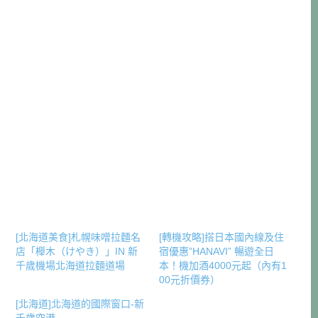
[北海道美食]札幌味噌拉麵名
[轉機攻略]搭日本國內線及住
店「櫸木（けやき）」IN 新
宿優惠”HANAVI” 暢遊全日
千歲機場北海道拉麵道場
本！機加酒4000元起（內有1
00元折價券）
[北海道]北海道的國際窗口-新
千歲空港