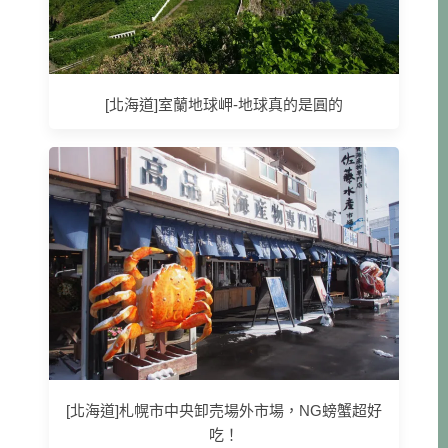
[北海道]室蘭地球岬-地球真的是圓的
[北海道]札幌市中央卸売場外市場，NG螃蟹超好
吃！