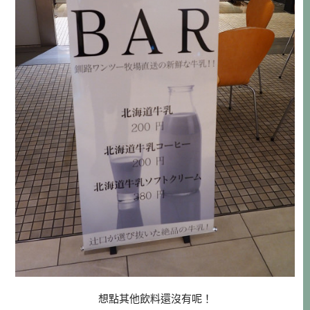
想點其他飲料還沒有呢！