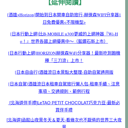
【延伸閱讀】
[酒雄×Horizon]開始到日本開車自助旅行-赫徠森WIFI分享器1
日免費優惠<不限機型>
[日本行動上網]比B-MOBILE u300更威的上網神器『Wi-H
o！』世界各國上網優惠中～（藍鑽石新上市）
[日本行動上網]HORIZON赫徠森WiFi分享器！最新吃到飽機
種「三刀流」上市！
[日本自由行]酒雄流日本景點大整理-自助自駕通用版
[日本自駕]酒雄流日本租車自駕旅行懶人包-租車手續、注意
事項、交通規則、範例行程
[北海道伴手禮]LeTAO PETIT CHOCOLAT巧克力豆-最新必
買伴手禮
[北海道]函館山夜景冬天＆夏天-看幾次也不厭倦的世界三大夜
景