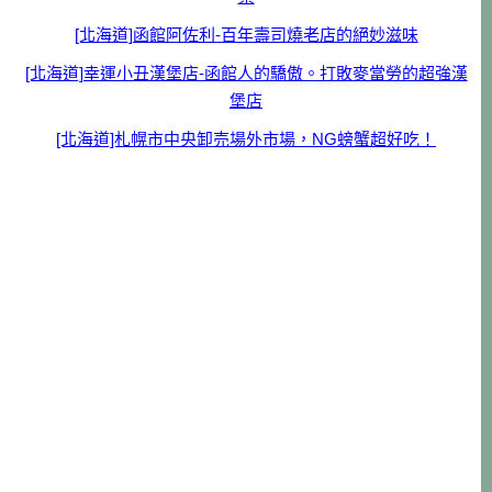
[北海道]函館阿佐利-百年壽司燒老店的絕妙滋味
[北海道]幸運小丑漢堡店-函館人的驕傲。打敗麥當勞的超強漢
堡店
[北海道]札幌市中央卸売場外市場，NG螃蟹超好吃！