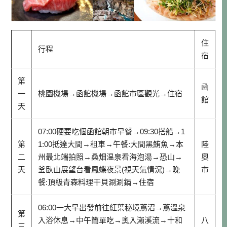
住
行程
宿
第
函
一
桃園機場→函館機場→函館市區觀光→住宿
館
天
07:00硬要吃個函館朝市早餐→09:30搭船→1
第
1:00抵達大間→租車→午餐:大間黑鮪魚→本
陸
二
州最北端拍照→桑畑温泉看海泡湯→恐山→
奧
天
釜臥山展望台看鳳蝶夜景(視天氣情況)→晚
市
餐:頂級青森料理干貝涮涮鍋→住宿
06:00一大早出發前往紅葉秘境蔦沼→蔦溫泉
第
入浴休息→中午簡單吃→奧入瀨溪流→十和
八
三