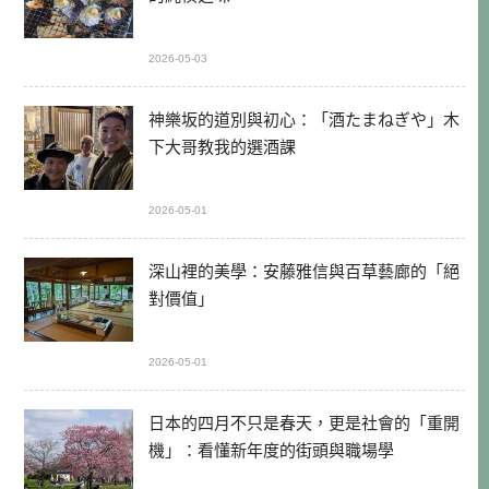
2026-05-03
神樂坂的道別與初心：「酒たまねぎや」木
下大哥教我的選酒課
2026-05-01
深山裡的美學：安藤雅信與百草藝廊的「絕
對價值」
2026-05-01
日本的四月不只是春天，更是社會的「重開
機」：看懂新年度的街頭與職場學