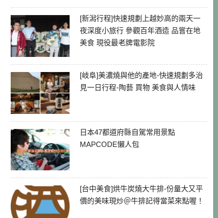
[新潟行程]快速規劃上越妙高的兩天一
夜深度小旅行 參觀百年酒造 品嘗在地
美食 現役最老牌電影院
[岐阜]美濃燒與他的產地-快速規劃多治
見一日行程-陶藝 買物 美食與人情味
日本47都道府縣自駕常用景點
MAPCODE懶人包
[台中美食]烘牛炭燒大牛排-份量大又平
價的美味現炒＠牛排記得當菜來點喔！