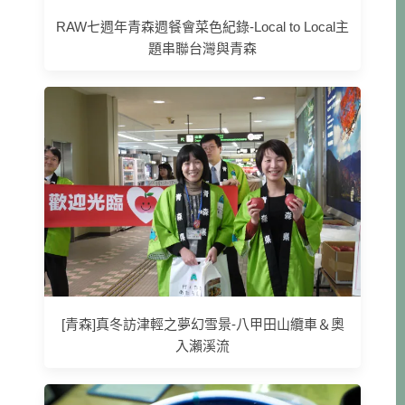
RAW七週年青森週餐會菜色紀錄-Local to Local主
題串聯台灣與青森
[青森]真冬訪津輕之夢幻雪景-八甲田山纜車＆奧
入瀨溪流