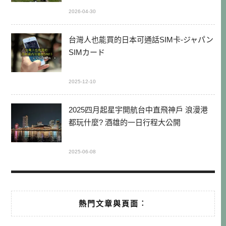
2026-04-30
台灣人也能買的日本可通話SIM卡-ジャパン
SIMカード
2025-12-10
2025四月起星宇開航台中直飛神戶 浪漫港
都玩什麼? 酒雄的一日行程大公開
2025-06-08
熱門文章與頁面︰