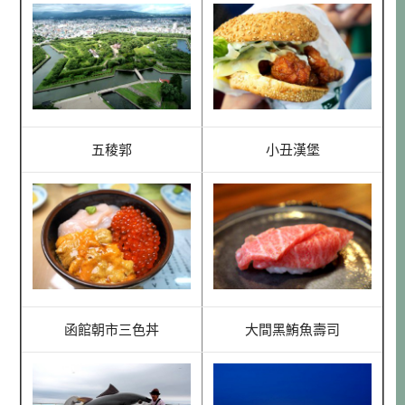
五稜郭
小丑漢堡
函館朝市三色丼
大間黑鮪魚壽司