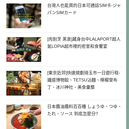
台灣人也能買的日本可通話SIM卡-ジャ
パンSIMカード
[肉割烹 黑泉]藏身台中LALAPORT超人
氣LOPIA超市裡的密室和食饗宴
[東京近郊]快速規劃琦玉市一日遊行程-
鐵道博物館、TETSU沾麵、檸檬堂布
丁、冰川神社、美食彙整
日本醬油醬料百百種 しょうゆ、つゆ、
たれ、ソース 到底怎麼分?