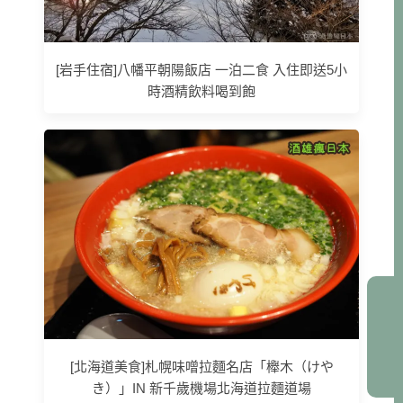
[岩手住宿]八幡平朝陽飯店 一泊二食 入住即送5小
時酒精飲料喝到飽
[北海道美食]札幌味噌拉麵名店「櫸木（けや
き）」IN 新千歲機場北海道拉麵道場