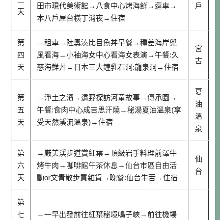
田市現代美術館→八食中心烤海鮮→還車→
戶
天
本八戶屋台橫丁消夜→住宿
第
→租車→陸奧湊比目魚丼早餐→種差海岸兜
宮
四
風看海→小袖海女中心看海女表演→午餐:久
古
天
慈海鮮丼→日本三大鐘乳石洞:龍泉洞→住宿
夏
第
→淨土之濱→遠野探訪河童故事→傳承園→
油
五
午餐:食肉中心成吉思汗燒→秘湯夏油溫泉(享
溫
天
受天然溪流溫泉)→住宿
泉
第
→厳美渓步道賞紅葉→頂級岩手料理前澤牛
仙
六
烤牛肉→咖啡館午茶休息→仙台市區自由活
台
天
動or文青散步買雜貨→晚餐:仙台牛舌→住宿
第
七
→一早出發前往紅葉秘境鳴子峽→前往機場