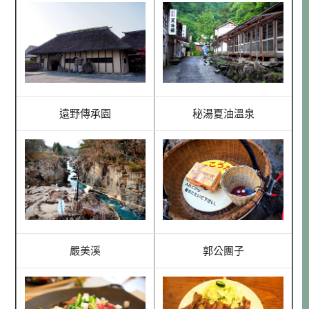
遠野傳承園
秘湯夏油溫泉
嚴美溪
郭公團子