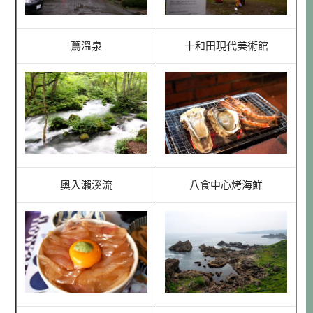
蔦溫泉
十和田現代美術館
奧入瀨溪流
八食中心烤海鮮