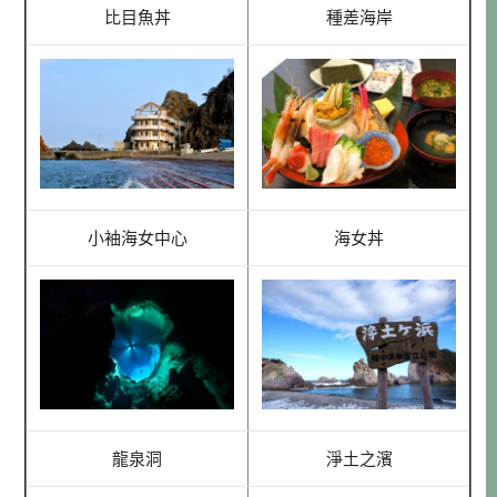
比目魚丼
種差海岸
小袖海女中心
海女丼
龍泉洞
淨土之濱