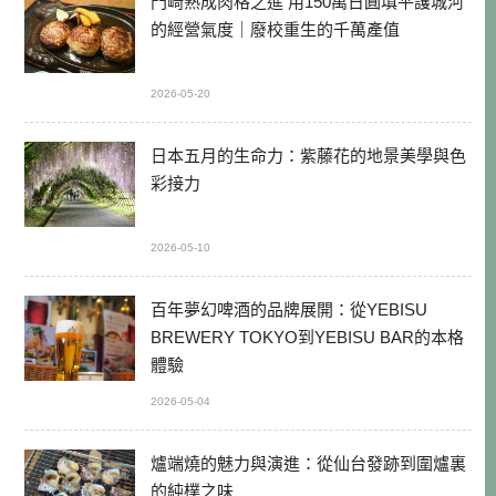
門崎熟成肉格之進 用150萬日圓填平護城河
的經營氣度｜廢校重生的千萬產值
2026-05-20
日本五月的生命力：紫藤花的地景美學與色
彩接力
2026-05-10
百年夢幻啤酒的品牌展開：從YEBISU
BREWERY TOKYO到YEBISU BAR的本格
體驗
2026-05-04
爐端燒的魅力與演進：從仙台發跡到圍爐裏
的純樸之味