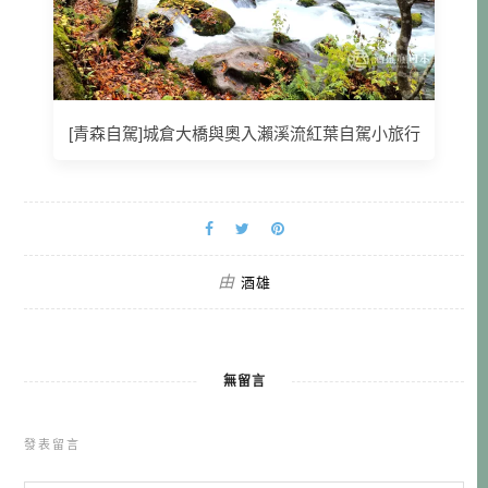
[青森自駕]城倉大橋與奧入瀨溪流紅葉自駕小旅行
由
酒雄
無留言
發表留言