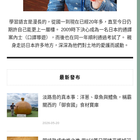
學習語言是漫長的，從國一到現在已經20年多，直至今日仍
期許自己能更上一層樓。 2009時下決心成為一名日本的通譯
案內士（口譯導遊），而後也在同一年順利通過考試了。 親
身走訪日本許多地方，深深為他們對土地的愛護而感動。
最新發布
淡路島的真本事：洋蔥、章魚與鱧魚，稱霸
關西的「御食國」食材寶庫
2026-05-20