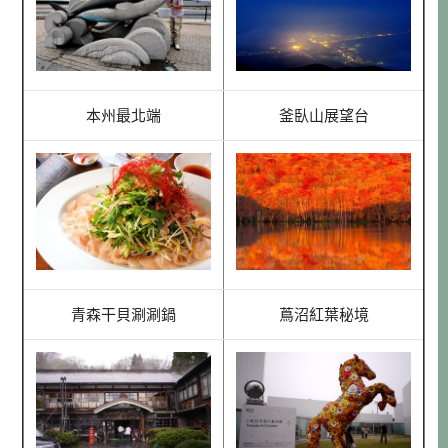
本州最北端
釜臥山展望台
青森干貝涮涮鍋
蔦沼紅葉秘境