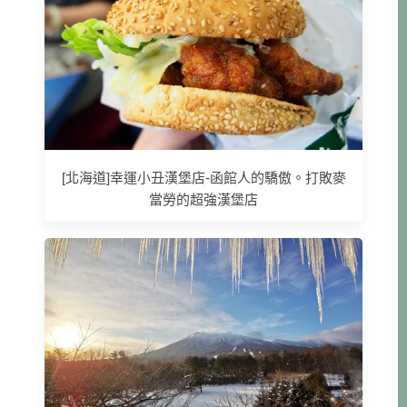
[北海道]幸運小丑漢堡店-函館人的驕傲。打敗麥
當勞的超強漢堡店