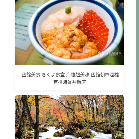
[函館美食]きくよ食堂 海膽超美味-函館朝市酒雄
首推海鮮丼飯店