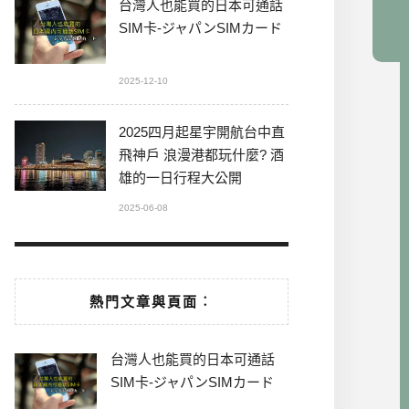
台灣人也能買的日本可通話
SIM卡-ジャパンSIMカード
2025-12-10
2025四月起星宇開航台中直
飛神戶 浪漫港都玩什麼? 酒
雄的一日行程大公開
2025-06-08
熱門文章與頁面︰
台灣人也能買的日本可通話
SIM卡-ジャパンSIMカード