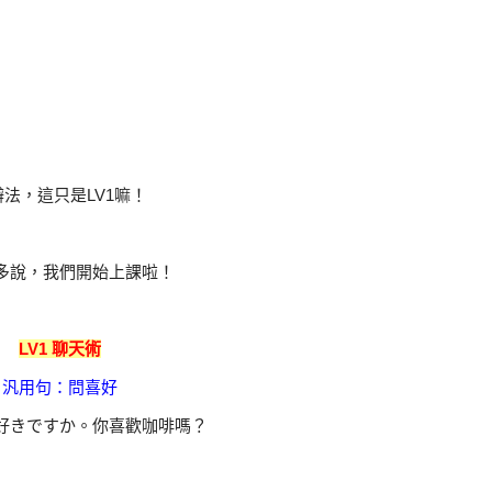
辦法，這只是LV1嘛！
多說，我們開始上課啦！
LV1 聊天術
汎用句：問喜好
好きですか。你喜歡咖啡嗎？