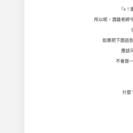
『x！
所以呢，酒雄老師今
如果把下面這
應該
不會是
什麼