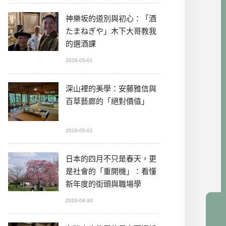
神樂坂的道別與初心：「酒
たまねぎや」木下大哥教我
的選酒課
2026-05-01
深山裡的美學：安藤雅信與
百草藝廊的「絕對價值」
2026-05-01
日本的四月不只是春天，更
是社會的「重開機」：看懂
新年度的街頭與職場學
2026-04-30