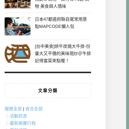
物 美食與人情味
日本47都道府縣自駕常用景
點MAPCODE懶人包
[台中美食]烘牛炭燒大牛排-份
量大又平價的美味現炒＠牛排
記得當菜來點喔！
文章分類
展開全部
|
收合全部
活動訊息
最新揪團行程