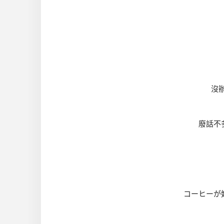
沒
廢話不
コーヒーが