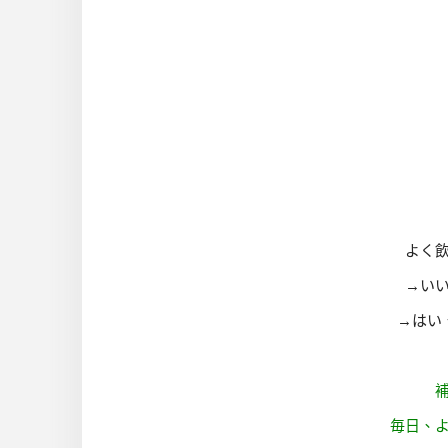
よく
→い
→はい
毎日、