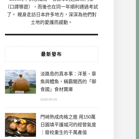
（口譯導遊），而後也在同一年順利通過考試
了。 親身走訪日本許多地方，深深為他們對
土地的愛護而感動。
最新發布
淡路島的真本事：洋蔥、章
魚與鱧魚，稱霸關西的「御
食國」食材寶庫
2026-05-20
門崎熟成肉格之進 用150萬
日圓填平護城河的經營氣度
｜廢校重生的千萬產值