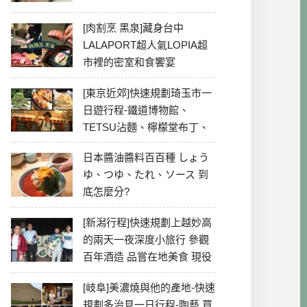
[肉割烹 黑泉]藏身台中
LALAPORT超人氣LOPIA超
市裡的密室和食饗宴
[東京近郊]快速規劃琦玉市一
日遊行程-鐵道博物館、
TETSU沾麵、檸檬堂布丁、
冰川神社、美食彙整
日本醬油醬料百百種 しょう
ゆ、つゆ、たれ、ソース 到
底怎麼分?
[新潟行程]快速規劃上越妙高
的兩天一夜深度小旅行 參觀
百年酒造 品嘗在地美食 現役
最老牌電影院
[岐阜]美濃燒與他的產地-快速
規劃多治見一日行程-陶藝 買