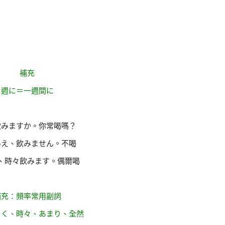
補充
週に＝一週間に
飲みますか。你常喝嗎？
いえ、飲みません。不喝
、時々飲みます。偶爾喝
補充：頻率常用副詞
よく、時々、あまり、全然