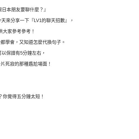
跟日本朋友要聊什麼？』
天來分享一下『LV1的聊天招數』，
供大家參考參考！
些都學會，又知道怎麼代換句子。
可以保證有5分鐘左右，
一片死寂的那種尷尬場面！
？你覺得五分鐘太短！