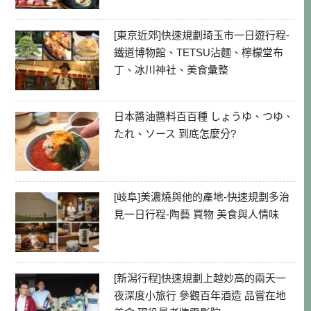
[東京近郊]快速規劃琦玉市一日遊行程-
鐵道博物館、TETSU沾麵、檸檬堂布
丁、冰川神社、美食彙整
日本醬油醬料百百種 しょうゆ、つゆ、
たれ、ソース 到底怎麼分?
[岐阜]美濃燒與他的產地-快速規劃多治
見一日行程-陶藝 買物 美食與人情味
[新潟行程]快速規劃上越妙高的兩天一
夜深度小旅行 參觀百年酒造 品嘗在地