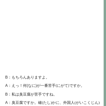
：
B
もちろんありますよ。
：
A
えっ！
何
(なに)
が一番
苦手
ですか。
(にがて)
：
臭豆腐
B
私は
が苦手ですね。
：臭豆腐
A
ですか。
確(たし)
かに、
外国人(がいこくじん)