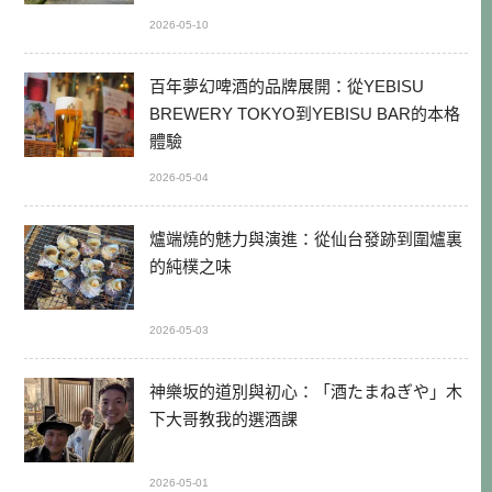
2026-05-10
百年夢幻啤酒的品牌展開：從YEBISU
BREWERY TOKYO到YEBISU BAR的本格
體驗
2026-05-04
爐端燒的魅力與演進：從仙台發跡到圍爐裏
的純樸之味
2026-05-03
神樂坂的道別與初心：「酒たまねぎや」木
下大哥教我的選酒課
2026-05-01