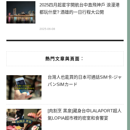
2025四月起星宇開航台中直飛神戶 浪漫港
都玩什麼? 酒雄的一日行程大公開
2025-06-08
熱門文章與頁面︰
台灣人也能買的日本可通話SIM卡-ジャ
パンSIMカード
[肉割烹 黑泉]藏身台中LALAPORT超人
氣LOPIA超市裡的密室和食饗宴