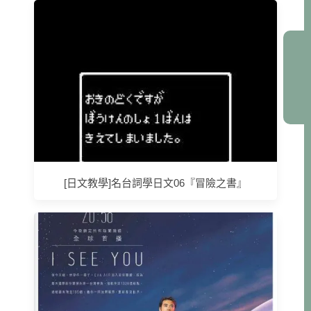
[日文教學]名台詞學日文06『冒險之書』