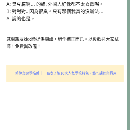
A: 臭豆腐啊… 的確, 外國人好像都不太喜歡呢。
B: 對對對.. 因為很臭。只有那個我真的沒辦法…
A: 說的也是。
感謝親友kidd桑提供翻譯，稍作補正而已。以後歡迎大家試
譯！免費幫改喔！
菲律賓遊學推薦｜一張表了解10大人氣學校特色、熱門課程與費用