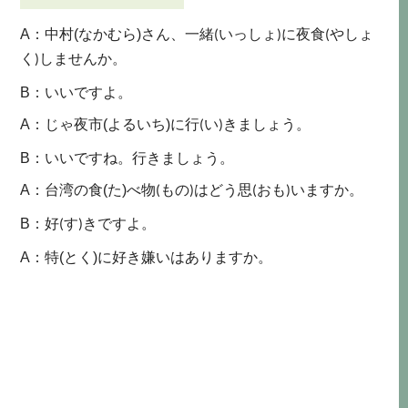
：
A
中村
(なかむら)
さん、
一緒
に夜食
(いっしょ)
(やしょ
しませんか。
く)
：
B
いいですよ。
：
A
じゃ
夜市
(よるいち)
に
行
きましょう。
(い)
：
B
いいですね。行きましょう。
：
A
台湾の
食
(た)
べ
物
はどう
思
いますか。
(もの)
(おも)
：
B
好
きですよ。
(す)
：
A
特
(とく)
に好き嫌いはありますか。