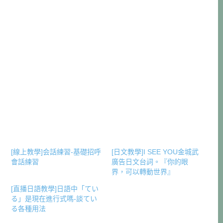
[線上教學]会話練習-基礎招呼
[日文教學]I SEE YOU金城武
會話練習
廣告日文台詞。『你的眼
界，可以轉動世界』
[直播日語教學]日語中「てい
る」是現在進行式嗎-談てい
る各種用法