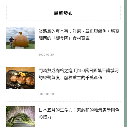
最新發布
淡路島的真本事：洋蔥、章魚與鱧魚，稱霸
關西的「御食國」食材寶庫
2026-05-20
門崎熟成肉格之進 用150萬日圓填平護城河
的經營氣度｜廢校重生的千萬產值
2026-05-20
日本五月的生命力：紫藤花的地景美學與色
彩接力