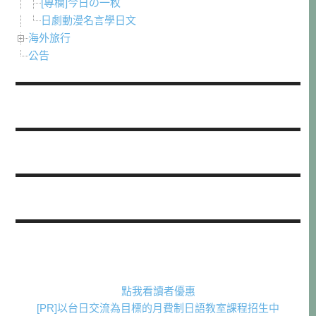
[專欄]今日の一枚
日劇動漫名言學日文
海外旅行
公告
點我看讀者優惠
[PR]以台日交流為目標的月費制日語教室課程招生中