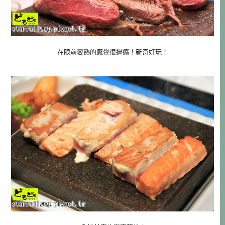
在眼前變熟的感覺很過癮！新奇好玩！