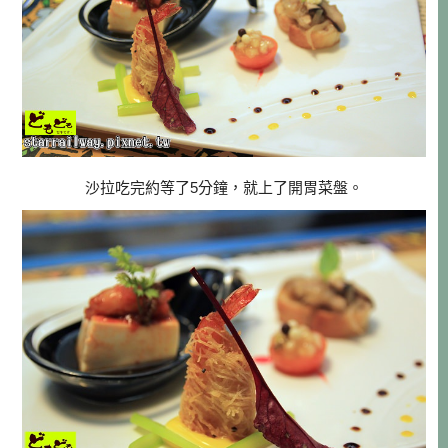
沙拉吃完約等了5分鐘，就上了開胃菜盤。