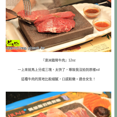
『澳洲霜降牛肉』12oz
一上來就馬上分成三塊，太快了，導致我沒拍到原樣xd
這種牛肉的質地比較細膩，口感較嫩。適合女生！