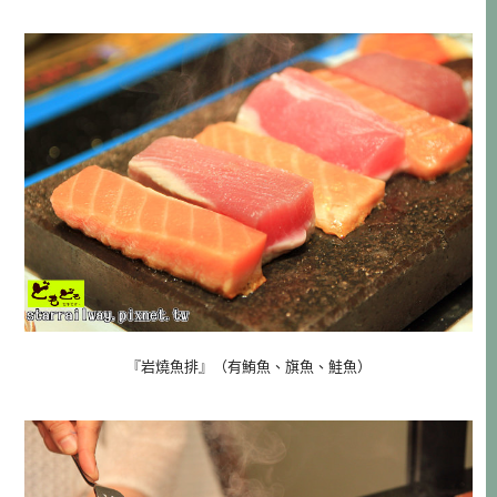
『岩燒魚排』（有鮪魚、旗魚、鮭魚）