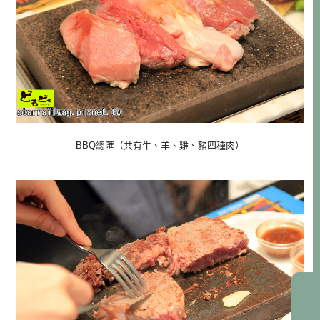
BBQ總匯（共有牛、羊、雞、豬四種肉）