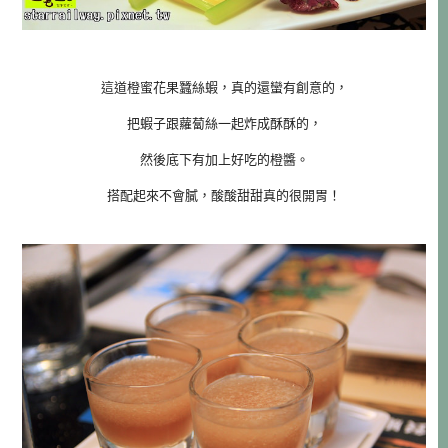
這道橙蜜花果蠶絲蝦，真的還蠻有創意的，
把蝦子跟蘿蔔絲一起炸成酥酥的，
然後底下有加上好吃的橙醬。
搭配起來不會膩，酸酸甜甜真的很開胃！