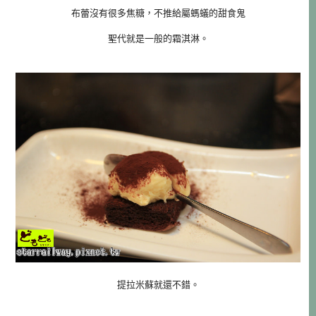
布蕾沒有很多焦糖，不推給屬螞蟻的甜食鬼
聖代就是一般的霜淇淋。
提拉米蘇就還不錯。