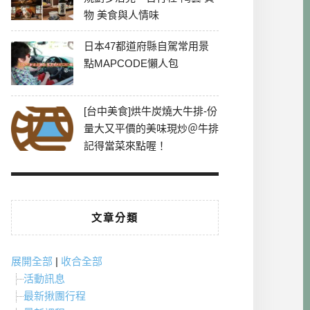
物 美食與人情味
日本47都道府縣自駕常用景
點MAPCODE懶人包
[台中美食]烘牛炭燒大牛排-份
量大又平價的美味現炒＠牛排
記得當菜來點喔！
文章分類
展開全部
|
收合全部
活動訊息
最新揪團行程