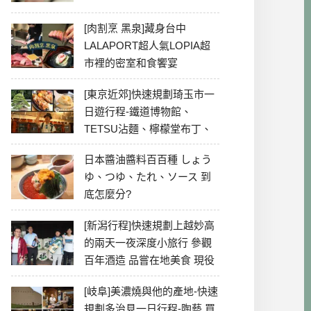
[肉割烹 黑泉]藏身台中
LALAPORT超人氣LOPIA超
市裡的密室和食饗宴
[東京近郊]快速規劃琦玉市一
日遊行程-鐵道博物館、
TETSU沾麵、檸檬堂布丁、
冰川神社、美食彙整
日本醬油醬料百百種 しょう
ゆ、つゆ、たれ、ソース 到
底怎麼分?
[新潟行程]快速規劃上越妙高
的兩天一夜深度小旅行 參觀
百年酒造 品嘗在地美食 現役
最老牌電影院
[岐阜]美濃燒與他的產地-快速
規劃多治見一日行程-陶藝 買