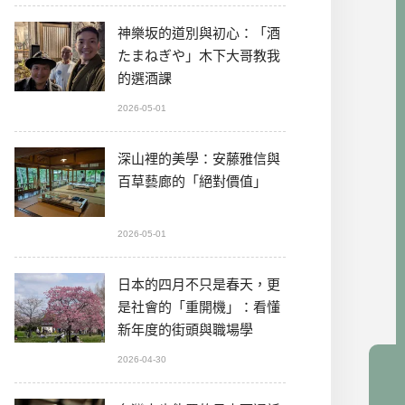
神樂坂的道別與初心：「酒
たまねぎや」木下大哥教我
的選酒課
2026-05-01
深山裡的美學：安藤雅信與
百草藝廊的「絕對價值」
2026-05-01
日本的四月不只是春天，更
是社會的「重開機」：看懂
新年度的街頭與職場學
2026-04-30