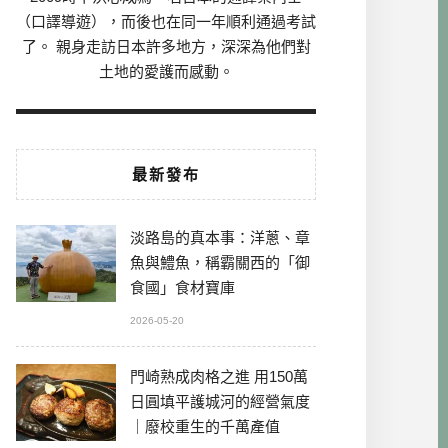
（口譯導遊），而後也在同一年順利通過考試
了。 親身走訪日本許多地方，深深為他們對
土地的愛護而感動。
最新發布
淡路島的真本事：洋蔥、章
魚與鱧魚，稱霸關西的「御
食國」食材寶庫
2026-05-20
門崎熟成肉格之進 用150萬
日圓填平護城河的經營氣度
｜廢校重生的千萬產值