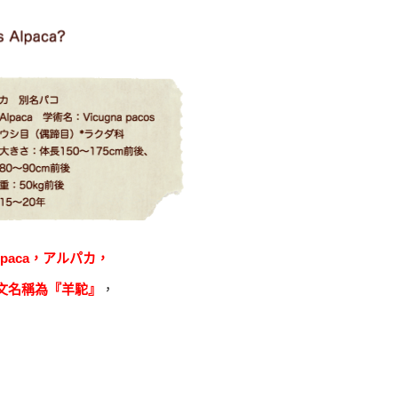
lpaca，アルパカ，
文名稱為
『羊駝』
，