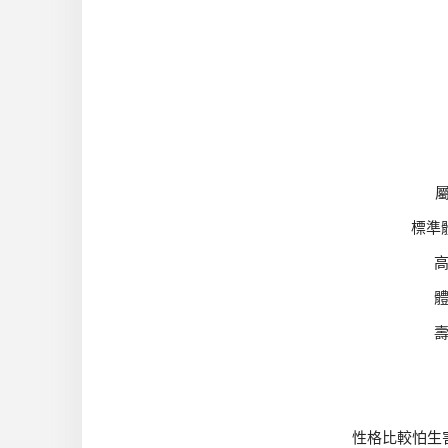
標準體
高
體
壽
性格比較怕生