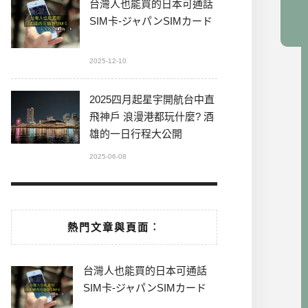
台灣人也能買的日本可通話
SIM卡-ジャパンSIMカード
2025-12-10
2025四月起星宇開航台中直
飛神戶 浪漫港都玩什麼? 酒
雄的一日行程大公開
2025-06-08
熱門文章與頁面︰
台灣人也能買的日本可通話
SIM卡-ジャパンSIMカード