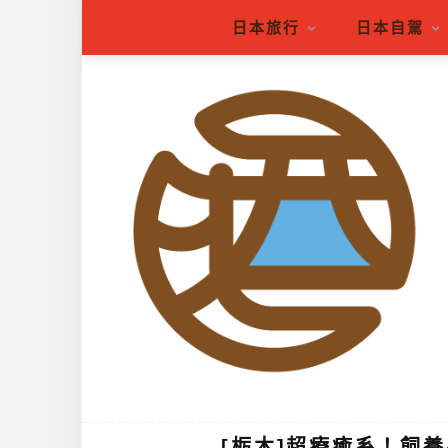
日本旅行
日本自駕
[栃木]超療癒系！飼