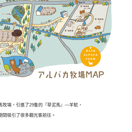
馬牧場，引進了29隻的『草泥馬』—羊駝，
期間吸引了很多觀光客前往。