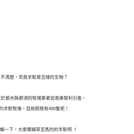
人不清楚，究竟羊駝是怎樣的生物？
，位於栃木縣那須的牧場業者從南美智利引進，
的羊駝牧場，目前飼育有400隻呢！
解一下，大家暱稱草泥馬的的羊駝吧 ！