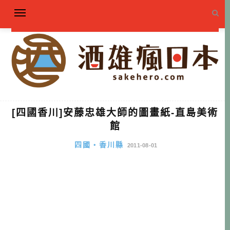
[四國香川]安藤忠雄大師的圖畫紙-直島美術
館
四國・香川縣
2011-08-01