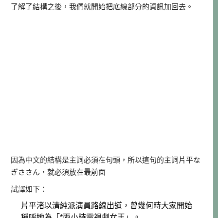
了解了結構之後，我們就開始把底線部分的資訊加回去。
因為中文的結構是主詞必須在句頭，所以這句的主詞片平な
ぎささん，就必須放在最前面
試譯如下：
片平渚以清純派演員路線出道，曾幾何時大家開始
稱呼她為「*兩小時電視劇女王」。