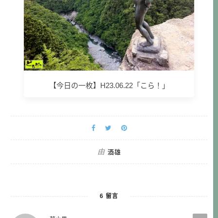
【今日の一枚】H23.06.22「こら！」
由
酒雄
6 留言