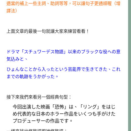
適當的補上一些主詞、助詞等等，可以讓句子更通順喔（增
譯法）
上面文章的最後一句就讓大家來練習看看！
ドラマ「スチュワーデス物語」以来のブラックな役への意
気込みと、
ひょんなことから入ったという芸能界で生きてきた、これ
までの軌跡をうかがった。
接下來我們來看另一個經典句型：
今回出演した映画「恐怖」は、「リング」をはじ
め代表的な日本のホラー作品をいくつも手がけた
プロデューサーの作品です。