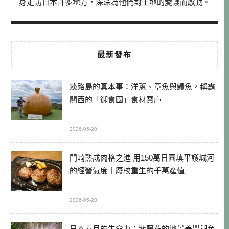
身走訪日本許多地方，深深為他們對土地的愛護而感動。
最新發布
淡路島的真本事：洋蔥、章魚與鱧魚，稱霸
關西的「御食國」食材寶庫
2026-05-20
門崎熟成肉格之進 用150萬日圓填平護城河
的經營氣度｜廢校重生的千萬產值
2026-05-20
日本五月的生命力：紫藤花的地景美學與色