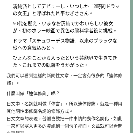
清純派としてデビューし、いつしか「2時間ドラマ
の女王」と呼ばれた片平なぎささん。
50代を迎え、いまなお清純でかわいらしい彼女
が、初のホラー映画で異色の脳科学者役に挑戦。
ドラマ「スチュワーデス物語」以来のブラックな
役への意気込みと、
ひょんなことから入ったという芸能界で生きてき
た、これまでの軌跡をうかがった。
我們可以看到這樣的新聞性文章，一定會有很多的「連体修
飾」。
什麼叫做「連体修飾」呢？
日文中，名詞就叫做「体言」，所以連体修飾，就是一種用
其他詞性來修飾名詞的修飾方式。
日文文章的表現，普遍喜歡把一件事情的動作名詞化，如此
一來可以塞入更多的資訊到一個句子裡面，文章就可以看起