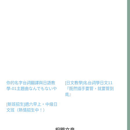
你的名字台詞翻譯與日語教
[日文教學]名台詞學日文11
學-01主題曲なんでもないや
『既然插手要管，就要管到
底』
[新班招生]週六早上。中級日
文班（熱情招生中！）