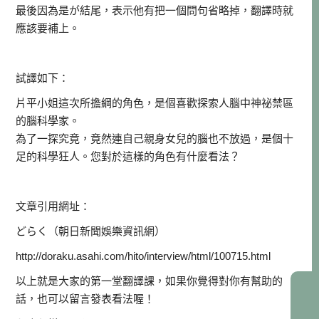
最後因為是が結尾，表示他有把一個問句省略掉，翻譯時就
應該要補上。
試譯如下：
片平小姐這次所擔綱的角色，是個喜歡探索人腦中神祕禁區
的腦科學家。
為了一探究竟，竟然連自己親身女兒的腦也不放過，是個十
足的科學狂人。您對於這樣的角色有什麼看法？
文章引用網址：
どらく（朝日新聞娛樂資訊網）
http://doraku.asahi.com/hito/interview/html/100715.html
以上就是大家的第一堂翻譯課，如果你覺得對你有幫助的
話，也可以留言發表看法喔！