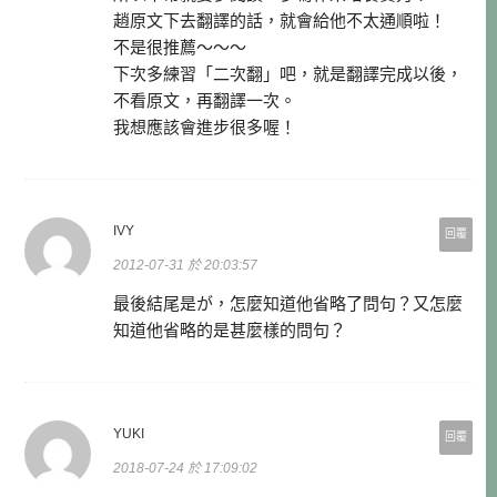
趙原文下去翻譯的話，就會給他不太通順啦！
不是很推薦～～～
下次多練習「二次翻」吧，就是翻譯完成以後，
不看原文，再翻譯一次。
我想應該會進步很多喔！
IVY
回覆
2012-07-31 於 20:03:57
最後結尾是が，怎麼知道他省略了問句？又怎麼
知道他省略的是甚麼樣的問句？
YUKI
回覆
2018-07-24 於 17:09:02