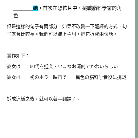
她
，首次在恐怖片中，挑戰腦科學家的角
色
但是這樣的句子有兩部分，如果不改變一下翻譯的方式，句
子就會比較長。我們可以補上主詞，把它拆成兩句話。
實作如下：
彼女は 50代を迎え、いまなお清純でかわいらしい
彼女は 初のホラー映画で 異色の脳科学者役に挑戦
拆成這樣之後，就可以著手翻譯了。