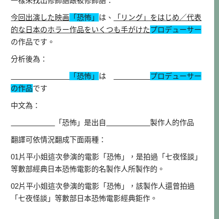
一樣來找出修飾語跟被修飾語：
今回出演した映画
「恐怖」
は、
「リング」をはじめ／代表
的な日本のホラー作品をいくつも手がけた
プロデューサー
の作品です。
分析後為：
「恐怖」
は
プロデューサー
の作品
です
中文為：
「恐怖」是出自
製作人的作品
翻譯可依情況翻成下面兩種：
01片平小姐這次參演的電影「恐怖」，是拍過「七夜怪談」
等數部經典日本恐怖電影的名製作人所製作的。
02片平小姐這次參演的電影「恐怖」，該製作人還曾拍過
「七夜怪談」等數部日本恐怖電影經典鉅作。