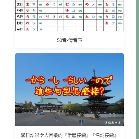
50音-清音表
學日語很令人困擾的『常體接續』『名詞接續』