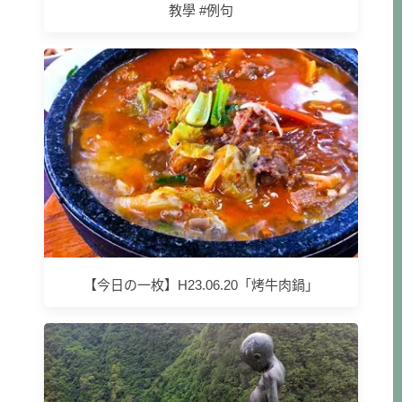
教學 #例句
【今日の一枚】H23.06.20「烤牛肉鍋」