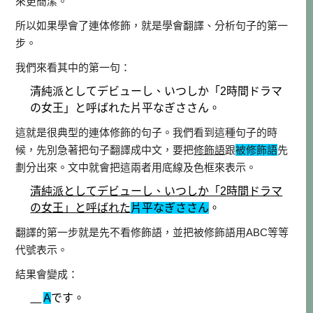
來更簡潔。
所以如果學會了連体修飾，就是學會翻譯、分析句子的第一
步。
我們來看其中的第一句：
清純派としてデビューし、いつしか「2時間ドラマ
の女王」と呼ばれた片平なぎささん。
這就是很典型的連体修飾的句子。我們看到這種句子的時
候，先別急著把句子翻譯成中文，要把
修飾語
跟
被修飾語
先
劃分出來。文中就會把這兩者用底線及色框來表示。
清純派としてデビューし、いつしか「2時間ドラマ
の女王」と呼ばれた
片平なぎささん
。
翻譯的第一步就是先不看修飾語，並把被修飾語用ABC等等
代號表示。
結果會變成：
A
です。