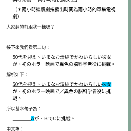
（＊兩小時連續劇指播出時間為兩小時的單集電視
劇）
大家翻的有跟我一樣嗎？
接下來我們看第二句：
50代を迎え、いまなお清純でかわいらしい彼女
が、初のホラー映画で異色の脳科学者役に挑戦。
解析如下：
50代を迎え、いまなお清純でかわいらしい
彼女
が、初のホラー映画で／異色の脳科学者役に挑
戦。
所以基本句子為：
A
が、ＢでCに挑戦。
中文為：