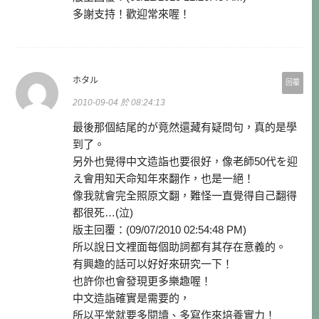
多謝支持！歡迎常來喔！
ホタル
回覆
2010-09-04 於 08:24:13
最後那個結尾的が竟然還藏有疑問句，真的是學
到了。
另外也覺得中文造詣也要很好，像老師50代を迎
え會用知天命知年來翻作，也是一絕！
像我就會完全照原文翻，難怪一直覺得自己翻得
都很死…(泣)
版主回覆：(09/07/2010 02:54:48 PM)
所以說日文裡面每個助詞都有其存在意義的。
有興趣的話可以好好來研究一下！
也許你也會發現更多樂趣喔！
中文造詣確實是需要的，
所以平常就要多閱讀、多寫作來培養實力！