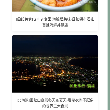
[函館美食]きくよ食堂 海膽超美味-函館朝市酒雄
首推海鮮丼飯店
[北海道]函館山夜景冬天＆夏天-看幾次也不厭倦
的世界三大夜景