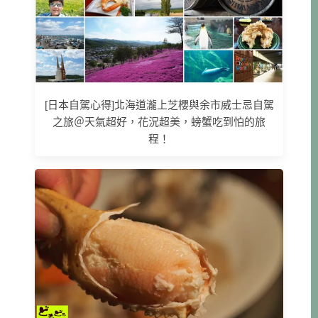
[日本自駕心得]北海道瀧上芝櫻與余市威士忌自駕
之旅＠天氣超好，花況超美，螃蟹吃到怕的旅
程！