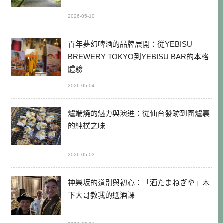
2026-05-10
百年夢幻啤酒的品牌展開：從YEBISU
BREWERY TOKYO到YEBISU BAR的本格
體驗
2026-05-04
爐端燒的魅力與演進：從仙台發跡到圍爐裏
的純樸之味
2026-05-03
神樂坂的道別與初心：「酒たまねぎや」木
下大哥教我的選酒課