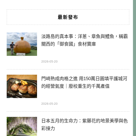
最新發布
淡路島的真本事：洋蔥、章魚與鱧魚，稱霸
關西的「御食國」食材寶庫
2026-05-20
門崎熟成肉格之進 用150萬日圓填平護城河
的經營氣度｜廢校重生的千萬產值
2026-05-20
日本五月的生命力：紫藤花的地景美學與色
彩接力