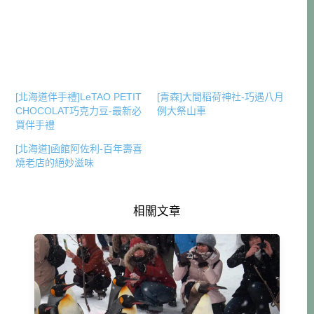
[北海道伴手禮]LeTAO PETIT
[青森]大間稻荷神社-巧遇八月
CHOCOLAT巧克力豆-最新必
例大祭山車
買伴手禮
[北海道]函館阿佐利-百年壽喜
燒老店的絕妙滋味
相關文章