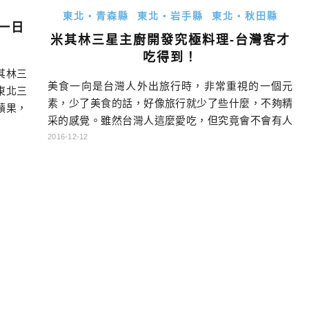
東北・青森縣
東北・岩手縣
東北・秋田縣
一日
米其林三星主廚開發究極料理-台灣客才
吃得到！
其林三
美食一向是台灣人外出旅行時，非常重視的一個元
東北三
素，少了美食的話，好像旅行就少了些什麼，不夠精
蘋果，
采的感覺。雖然台灣人這麼愛吃，但究竟會不會有人
（帆立
為了在地的特色食材，而專程出國到當地去吃呢？…
2016-12-12