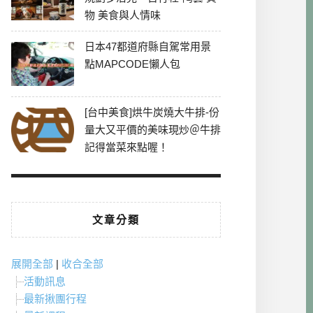
物 美食與人情味
日本47都道府縣自駕常用景
點MAPCODE懶人包
[台中美食]烘牛炭燒大牛排-份
量大又平價的美味現炒＠牛排
記得當菜來點喔！
文章分類
展開全部
|
收合全部
活動訊息
最新揪團行程