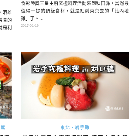
食彩陸奧三星主廚究極料理活動來到秋田縣，當然最
值得一提的頂級食材，就是紅到東京去的「比內地
，酒雄
雞」了。…
美食的
2017-01-19
就是利
設計菜
北的台
批媒體
材與米
的令人
自駕
東北・岩手縣