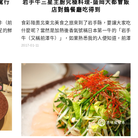
駕行
岩手牛三星主廚究極料理-盛岡大都會飯
店對鶴餐廳吃得到
牛（前
食彩陸奧北東北美食之旅來到了岩手縣，要讓大家吃
足的鮮
什麼呢？當然是加熱後香氣號稱日本第一牛的「岩手
牛（又稱前澤牛）」，如果熟悉我的人便知道，前澤
牛是我最愛的日本品牌牛肉，遠勝神戶、近江牛
2017-01-11
啊！…