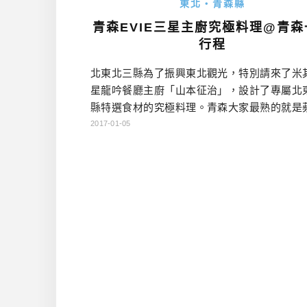
東北・青森縣
青森EVIE三星主廚究極料理@青森
行程
北東北三縣為了振興東北觀光，特別請來了米
星龍吟餐廳主廚「山本征治」，設計了專屬北
縣特選食材的究極料理。青森大家最熟的就是
但青森其實還有一個特選食材，那就是干貝
2017-01-05
貝）！…