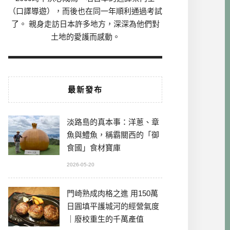
（口譯導遊），而後也在同一年順利通過考試
了。 親身走訪日本許多地方，深深為他們對
土地的愛護而感動。
最新發布
淡路島的真本事：洋蔥、章
魚與鱧魚，稱霸關西的「御
食國」食材寶庫
2026-05-20
門崎熟成肉格之進 用150萬
日圓填平護城河的經營氣度
｜廢校重生的千萬產值