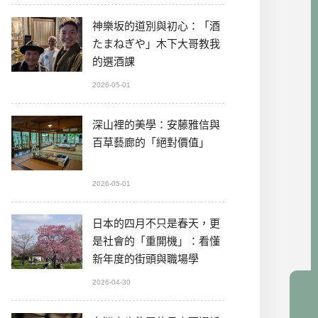
神樂坂的道別與初心：「酒
たまねぎや」木下大哥教我
的選酒課
2026-05-01
深山裡的美學：安藤雅信與
百草藝廊的「絕對價值」
2026-05-01
日本的四月不只是春天，更
是社會的「重開機」：看懂
新年度的街頭與職場學
2026-04-30