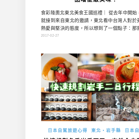
食彩陸奧北東北美食王國巡禮｜ 從去年中開始
就接到來自東北的邀請，東北看中台灣人對於
熱愛與堅決的態度，所以想到了一個點子：那
用北東北的頂級食材，並請到知名的廚師來
2017-02-27
單，試圖使用美食的力量，來吸引從未到過東
灣旅客去旅行！ 2016年秋天，酒雄也跟著第一
朋友，一起到北東北三縣，親身體驗了頂級食
其林廚師的完美結合，說到當時的體驗，還真
驚豔到不行，每一餐都讓酒 […]…
日本自駕旅遊心得
東北・岩手縣
日本