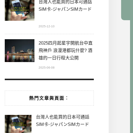
台灣人也能買的日本可通話
SIM卡-ジャパンSIMカード
2025-12-10
2025四月起星宇開航台中直
飛神戶 浪漫港都玩什麼? 酒
雄的一日行程大公開
2025-06-08
熱門文章與頁面︰
台灣人也能買的日本可通話
SIM卡-ジャパンSIMカード