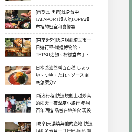
[肉割烹 黑泉]藏身台中
LALAPORT超人氣LOPIA超
市裡的密室和食饗宴
[東京近郊]快速規劃琦玉市一
日遊行程-鐵道博物館、
TETSU沾麵、檸檬堂布丁、
冰川神社、美食彙整
日本醬油醬料百百種 しょう
ゆ、つゆ、たれ、ソース 到
底怎麼分?
[新潟行程]快速規劃上越妙高
的兩天一夜深度小旅行 參觀
百年酒造 品嘗在地美食 現役
最老牌電影院
[岐阜]美濃燒與他的產地-快速
規劃多治見一日行程-陶藝 買