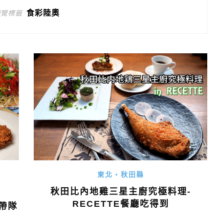
食彩陸奧
遊覽標籤
縣
東北・秋田縣
秋田比內地雞三星主廚究極料理-
RECETTE餐廳吃得到
帶隊