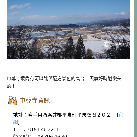
中尊寺境內有可以眺望遠方景色的高台，天氣好時還蠻美
的！
中尊寺資訊
地址：岩手県西磐井郡平泉町平泉衣関２０２ [
官
網
]
TEL： 0191-46-2211
營業時間：08:30～16:30