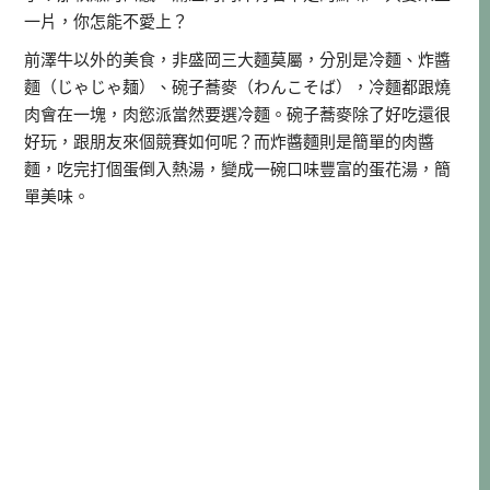
一片，你怎能不愛上？
前澤牛以外的美食，非盛岡三大麵莫屬，分別是冷麵、炸醬
麵（じゃじゃ麺）、碗子蕎麥（わんこそば），冷麵都跟燒
肉會在一塊，肉慾派當然要選冷麵。碗子蕎麥除了好吃還很
好玩，跟朋友來個競賽如何呢？而炸醬麵則是簡單的肉醬
麵，吃完打個蛋倒入熱湯，變成一碗口味豐富的蛋花湯，簡
單美味。