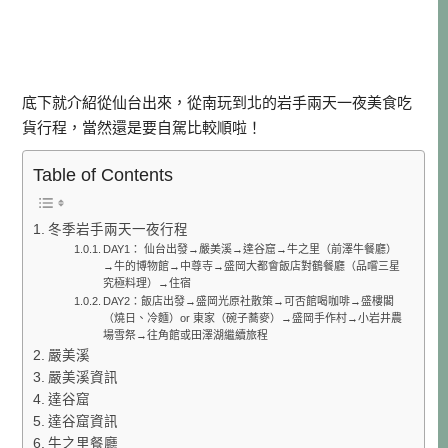
底下就介紹從仙台出來，從南玩到北的岩手兩天一夜美食吃
貨行程，當然還是要自駕比較順啦！
Table of Contents
冬季岩手兩天一夜行程
DAY1： 仙台出發→嚴美溪→達谷窟→牛之里（前澤牛餐廳）
→牛的博物館→中尊寺→盛岡大都會飯店對鶴餐廳（品嚐三星
究極料理）→住宿
DAY2：飯店出發→盛岡光原社散策→可否館喝咖啡→盛樓閣
（燒日、冷麵）or 東家（碗子蕎麥）→盛岡手作村→小岩井農
場雪祭→往角館或田澤湖繼續旅程
嚴美溪
嚴美溪資訊
達谷窟
達谷窟資訊
牛之里餐廳