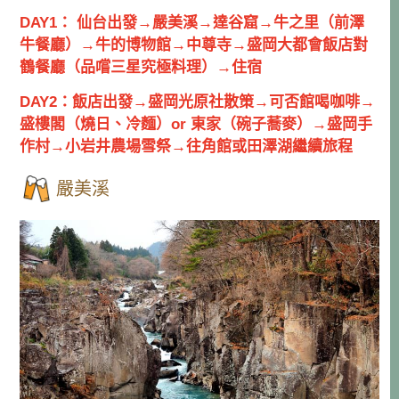
DAY1： 仙台出發→嚴美溪→達谷窟→牛之里（前澤
牛餐廳）→牛的博物館→中尊寺→盛岡大都會飯店對
鶴餐廳（品嚐三星究極料理）→住宿
DAY2：飯店出發→盛岡光原社散策→可否館喝咖啡→
盛樓閣（燒日、冷麵）or 東家（碗子蕎麥）→盛岡手
作村→小岩井農場雪祭→往角館或田澤湖繼續旅程
嚴美溪