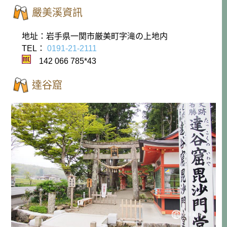
嚴美溪資訊
地址：岩手県一関市厳美町字滝の上地内
TEL：
0191-21-2111
142 066 785*43
達谷窟