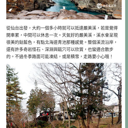
從仙台出發，大約一個多小時就可以抵達嚴美溪，若是覺得
開車累，中間可以休息一次。天氣好的嚴美溪，溪水會呈現
很美的鈷藍色，有點北海道青池那種感覺。整個溪流沿岸，
還有許多奇岩怪石、深淵與甌穴可以欣賞，也蠻適合散步
的。不過冬季路面可能凍結，或是積雪，走路要小心哦！