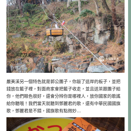
嚴美溪另一個特色就是郭公團子，你敲了這岸的板子，並把
錢放在籃子裡，對面商家會把籃子收走，並且送茶跟團子給
你，他們眼色很好，還會分辨你是哪裡人，放你國家的歌謠
給你聽哦！我們當天就聽到鄧麗君的歌，還有中華民國國旗
歌，鄧麗君是不錯，國旗歌有點微妙…