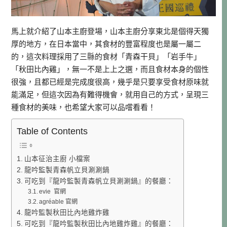
馬上就介紹了山本主廚登場，山本主廚分享東北是個得天獨
厚的地方，在日本當中，其食材的豐富程度也是屬一屬二
的，這次料理採用了三縣的食材「青森干貝」「岩手牛」
「秋田比內雞」，無一不是上上之選，而且食材本身的個性
很強，且都已經是完成度很高，幾乎是只要享受食材原味就
能滿足，但這次因為有難得機會，就用自己的方式，呈現三
種食材的美味，也希望大家可以品嚐看看！
Table of Contents
山本征治主廚 小檔案
龍吟監製青森帆立貝涮涮鍋
可吃到『龍吟監製青森帆立貝涮涮鍋』的餐廳：
evie 官網
agréable 官網
龍吟監製秋田比內地雞炸雞
可吃到『龍吟監製秋田比內地雞炸雞』的餐廳：