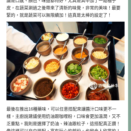
論是口感、顏色、味道都特好，尤其是其中加了一點柚子
皮，在蔬菜涮過之後帶來了清新的味覺，非常的美味！最要
緊的，就是蔬菜可以無限續加！這真是太棒的設定了！
最後在推出16種藥味，可以任意搭配來讓醬汁口味更不一
樣，主廚說建議使用奶油跟咖哩粉，口味會更加溫潤，又不
乏重點。我則是選擇了奶油、辣油跟松子，這搭配真正讚！
像這樣可以自由搭配，富有玩心的部份。也蠻令人欣賞的！