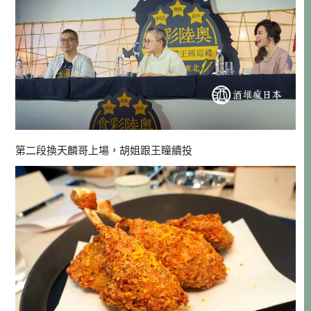
第二段換天麟哥上場，胡姐跟王瞳續投