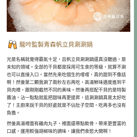
龍吟監製青森帆立貝涮涮鍋
光是名稱就覺得霸氣十足，且帆立貝涮涮鍋還真沒聽過，是
未知的領域。全部的干貝都是採用可生食的等級，就算不涮
也可以直接入口。當然先來吃個生的嚐嚐，真的甜到不像話
啊！然後第二顆我涮了兩秒左右再吃，高湯鮮味適度進到干
貝肉裡，跟剛剛截然不同的美味。然後再搭配干貝的是特製
醬油，沾一點點就能把甜味再更提昇，這涮涮鍋真是太好吃
了！主廚來說干貝的好處就是不佔肚子空間，吃再多也沒有
負擔。
然後高湯裡面有雞肉丸子，裡面還帶點軟骨，帶來更豐富的
口感，運用較強胡椒味的調味，讓我們食慾大開啊！