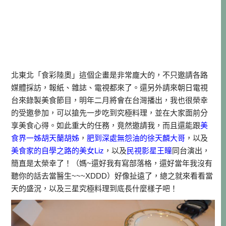
北東北「食彩陸奧」這個企畫是非常龐大的，不只邀請各路
媒體採訪，報紙、雜誌、電視都來了。還另外請來朝日電視
台來錄製美食節目，明年二月將會在台灣播出，我也很榮幸
的受邀參加，可以搶先一步吃到究極料理，並在大家面前分
享美食心得。如此重大的任務，竟然邀請我，而且還能跟
美
食界一姊胡天蘭胡姊
，
肥到深處無怨油的徐天麟大哥
，以及
美食家的自學之路的美女Liz
，以及
民視影星王瞳
同台演出，
簡直是太榮幸了！（媽~還好我有寫部落格，還好當年我沒有
聽你的話去當醫生~~~XDDD）好像扯遠了，總之就來看看當
天的盛況，以及三星究極料理到底長什麼樣子吧！