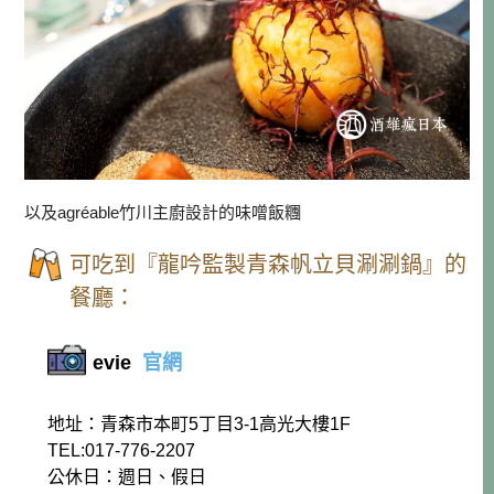
以及agréable竹川主廚設計的味噌飯糰
可吃到『龍吟監製青森帆立貝涮涮鍋』的
餐廳：
evie
官網
地址：青森市本町5丁目3-1高光大樓1F
TEL:017-776-2207
公休日：週日、假日