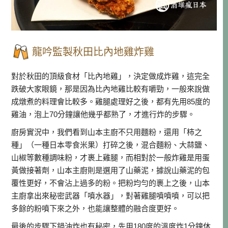
龍吟監製秋田比內地雞炸雞
對於秋田的頂級食材「比內地雞」，決定做成炸雞，這完全
跌破大家眼鏡，那是因為比內地雞比較有嚼勁，一般來說做
成燉煮的料理會比較多。雞腿處理好之後，都有先用85度的
雞油，泡上70分鐘讓他幾乎都熟了，才進行炸的步驟。
廚房實況中，我們看到山本主廚不只用麵粉，還用「柿之
種」（一種日本零食米果）打碎之後，混合麵粉、大蒜鹽、
山椒等數種調味粉，才裹上雞腿，而相對於一般炸雞是用蛋
黃做接著劑，山本主廚則是選用了山藥泥，據說山藥泥的包
覆性更好，不會沾上過多的粉。把粉均勻的裹上之後，山本
主廚拿出來秘密武器「噴水器」，對著雞腿噴噴噴，可以把
多餘的粉噴下來之外，也能讓整體的融合度更好。
最後的步驟下鍋油炸也有秘密，先用180度的溫度炸1分鐘休