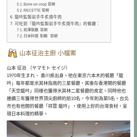
Boire un coup 官網
RECETTE 官網
龍吟監製岩手牛炙燒牛肉
可吃到『龍吟監製岩手牛炙燒牛肉』的餐廳：
前澤餐廳 官網
日本料理 對鶴 官網
山本征治主廚 小檔案
山本 征治 （ヤマモト セイジ）
1970年生まれ、 香川県出身。他在東京六本木的餐廳「龍
吟」每年都是米其林指南的三星餐廳，其後在香港開的餐廳
「天空龍吟」同樣也獲得米其林二星餐廳的肯定。同時他也
連續三年獲得世界頂尖廚師的前10名，今年則為第5名。台北
市也有他開的餐廳「祥雲 龍吟」，使用上好的台灣食材，呈
現日本料理的精華。