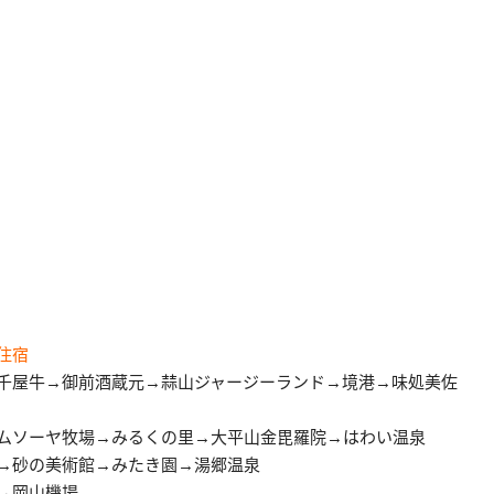
住宿
千屋牛→御前酒蔵元→蒜山ジャージーランド→境港→味処美佐
ムソーヤ牧場→みるくの里→大平山金毘羅院→はわい温泉
→砂の美術館→みたき園→湯郷温泉
→岡山機場