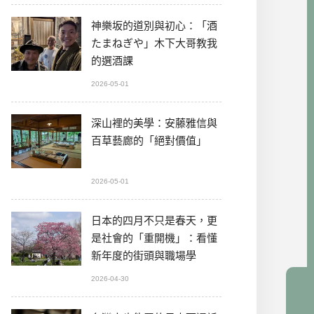
神樂坂的道別與初心：「酒
たまねぎや」木下大哥教我
的選酒課
2026-05-01
深山裡的美學：安藤雅信與
百草藝廊的「絕對價值」
2026-05-01
日本的四月不只是春天，更
是社會的「重開機」：看懂
新年度的街頭與職場學
2026-04-30