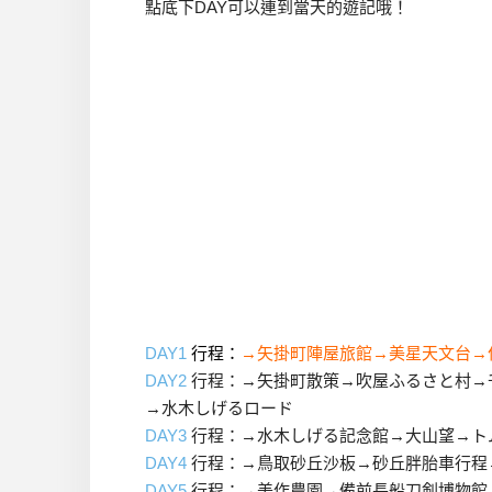
點底下DAY可以連到當天的遊記哦！
DAY1
行程：
→矢掛町陣屋旅館→美星天文台→
DAY2
行程：→矢掛町散策→吹屋ふるさと村→
→水木しげるロード
DAY3
行程：→水木しげる記念館→大山望→ト
DAY4
行程：→鳥取砂丘沙板→砂丘胖胎車行程
DAY5
行程：→美作農園→備前長船刀剣博物館