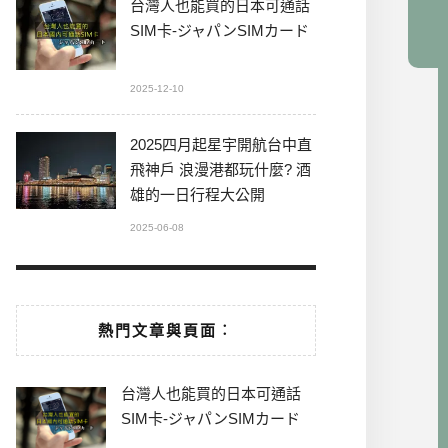
台灣人也能買的日本可通話
SIM卡-ジャパンSIMカード
2025-12-10
2025四月起星宇開航台中直
飛神戶 浪漫港都玩什麼? 酒
雄的一日行程大公開
2025-06-08
熱門文章與頁面︰
台灣人也能買的日本可通話
SIM卡-ジャパンSIMカード