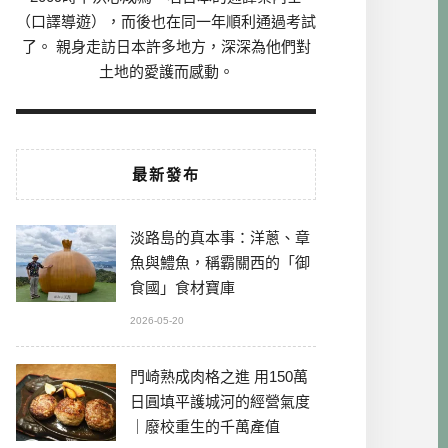
（口譯導遊），而後也在同一年順利通過考試
了。 親身走訪日本許多地方，深深為他們對
土地的愛護而感動。
最新發布
淡路島的真本事：洋蔥、章
魚與鱧魚，稱霸關西的「御
食國」食材寶庫
2026-05-20
門崎熟成肉格之進 用150萬
日圓填平護城河的經營氣度
｜廢校重生的千萬產值