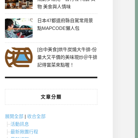
物 美食與人情味
日本47都道府縣自駕常用景
點MAPCODE懶人包
[台中美食]烘牛炭燒大牛排-份
量大又平價的美味現炒＠牛排
記得當菜來點喔！
文章分類
展開全部
|
收合全部
活動訊息
最新揪團行程