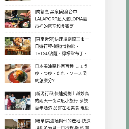
[肉割烹 黑泉]藏身台中
LALAPORT超人氣LOPIA超
市裡的密室和食饗宴
[東京近郊]快速規劃琦玉市一
日遊行程-鐵道博物館、
TETSU沾麵、檸檬堂布丁、
冰川神社、美食彙整
日本醬油醬料百百種 しょう
ゆ、つゆ、たれ、ソース 到
底怎麼分?
[新潟行程]快速規劃上越妙高
的兩天一夜深度小旅行 參觀
百年酒造 品嘗在地美食 現役
最老牌電影院
[岐阜]美濃燒與他的產地-快速
規劃多治見一日行程-陶藝 買