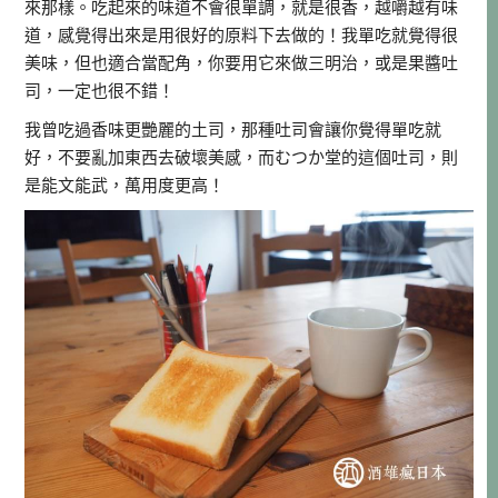
來那樣。吃起來的味道不會很單調，就是很香，越嚼越有味
道，感覺得出來是用很好的原料下去做的！我單吃就覺得很
美味，但也適合當配角，你要用它來做三明治，或是果醬吐
司，一定也很不錯！
我曾吃過香味更艷麗的土司，那種吐司會讓你覺得單吃就
好，不要亂加東西去破壞美感，而むつか堂的這個吐司，則
是能文能武，萬用度更高！