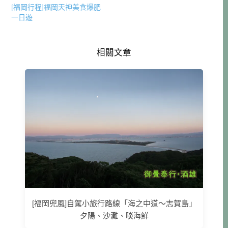
[福岡行程]福岡天神美食爆肥
一日遊
相關文章
[福岡兜風]自駕小旅行路線「海之中道～志賀島」
夕陽、沙灘、啖海鮮