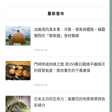
最新發布
淡路島的真本事：洋蔥、章魚與鱧魚，稱霸
關西的「御食國」食材寶庫
2026-05-20
門崎熟成肉格之進 用150萬日圓填平護城河
的經營氣度｜廢校重生的千萬產值
2026-05-20
日本五月的生命力：紫藤花的地景美學與色
彩接力