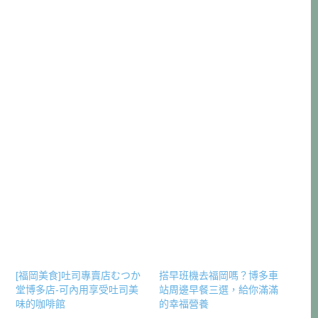
[福岡美食]吐司專賣店むつか
搭早班機去福岡嗎？博多車
堂博多店-可內用享受吐司美
站周邊早餐三選，給你滿滿
味的咖啡館
的幸福營養