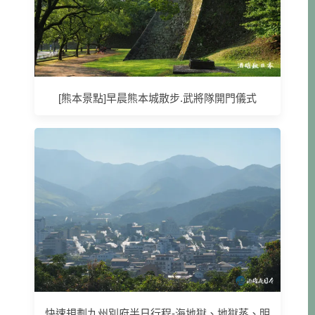
[熊本景點]早晨熊本城散步.武將隊開門儀式
快速規劃九州別府半日行程-海地獄、地獄蒸、明