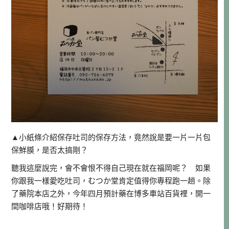
▲小紙條介紹保存吐司的保存方法，竟然說是要一片一片包
保鮮膜，是否太搞剛？
聽我這麼說完，會不會恨不得自己現在就在福岡呢？ 如果
你跟我一樣愛吃吐司，むつか堂肯定值得你專程跑一趟。除
了藥院本店之外，今年四月預計藥在博多車站百貨裡，開一
間咖啡店哦！好期待！