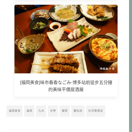
[福岡美食]味市春香なごみ-博多站前徒步五分鐘
的美味平價居酒屋
福岡美食
福岡
九州
天神
藥院
麵包店
吐司專賣店