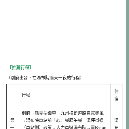
【推薦行程】
（別府出發，在湯布院兩天一夜的行程）
住
行程
宿
別府→鶴見岳纜車→九州横断道路自駕兜風
第
→湯布院車站前「心」餐廳午餐→湯坪街道
湯
一
（車站側）散策→人力車遊湯布院→買B-spe
布