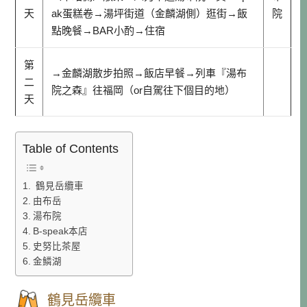
天
ak蛋糕卷→湯坪街道（金麟湖側）逛街→飯
院
點晚餐→BAR小酌→住宿
第
→金麟湖散步拍照→飯店早餐→列車『湯布
二
院之森』往福岡（or自駕往下個目的地）
天
Table of Contents
鶴見岳纜車
由布岳
湯布院
B-speak本店
史努比茶屋
金鱗湖
鶴見岳纜車