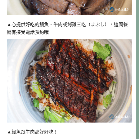
▲心提供好吃的鰻魚、牛肉或烤雞三吃（まぶし），這間餐
廳有接受電話預約哦
▲鰻魚跟牛肉都好好吃！