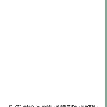
▲從山頂站走路約10～15分鐘，就能到展望台，景色不錯，