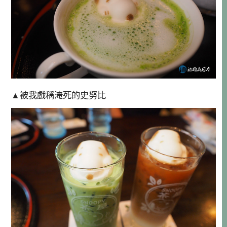
▲被我戲稱淹死的史努比