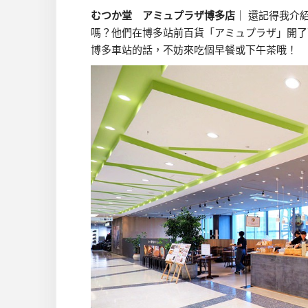
むつか堂 アミュプラザ博多店
｜ 還記得我介
嗎？他們在博多站前百貨「アミュプラザ」開了
博多車站的話，不妨來吃個早餐或下午茶哦！