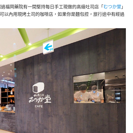
紹過福岡藥院有一間堅持每日手工現做的高級吐司店「
むつか堂
」
可以內用現烤土司的咖啡店，如果你是麵包控，旅行途中有經過