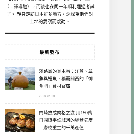
（口譯導遊），而後也在同一年順利通過考試
了。 親身走訪日本許多地方，深深為他們對
土地的愛護而感動。
最新發布
淡路島的真本事：洋蔥、章
魚與鱧魚，稱霸關西的「御
食國」食材寶庫
2026-05-20
門崎熟成肉格之進 用150萬
日圓填平護城河的經營氣度
｜廢校重生的千萬產值