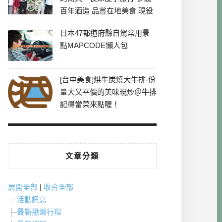
百年酒造 品嘗在地美食 現役
最老牌電影院
日本47都道府縣自駕常用景
點MAPCODE懶人包
[台中美食]烘牛炭燒大牛排-份
量大又平價的美味現炒＠牛排
記得當菜來點喔！
文章分類
展開全部
|
收合全部
活動訊息
最新揪團行程