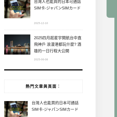
台灣人也能買的日本可通話
SIM卡-ジャパンSIMカード
2025-12-10
2025四月起星宇開航台中直
飛神戶 浪漫港都玩什麼? 酒
雄的一日行程大公開
2025-06-08
熱門文章與頁面︰
台灣人也能買的日本可通話
SIM卡-ジャパンSIMカード