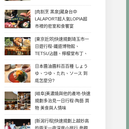
[肉割烹 黑泉]藏身台中
LALAPORT超人氣LOPIA超
市裡的密室和食饗宴
[東京近郊]快速規劃琦玉市一
日遊行程-鐵道博物館、
TETSU沾麵、檸檬堂布丁、
冰川神社、美食彙整
日本醬油醬料百百種 しょう
ゆ、つゆ、たれ、ソース 到
底怎麼分?
[岐阜]美濃燒與他的產地-快速
規劃多治見一日行程-陶藝 買
物 美食與人情味
[新潟行程]快速規劃上越妙高
的兩天一夜深度小旅行 參觀