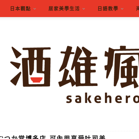
日本觀點
居家美學生活
日語教學
店むつか堂博多店-可內用享受吐司美