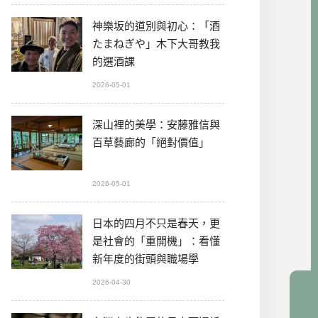
神樂坂的道別與初心：「酒
たまねぎや」木下大哥教我
的選酒課
2026-05-01
深山裡的美學：安藤雅信與
百草藝廊的「絕對價值」
2026-05-01
日本的四月不只是春天，更
是社會的「重開機」：看懂
新年度的街頭與職場學
2026-04-30