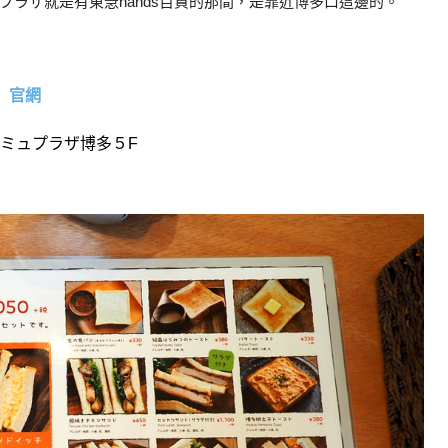
ラザ就是有東急hands百貨的那間，是靠近博多口這邊的。
店
官網
アミュプラザ博多５F