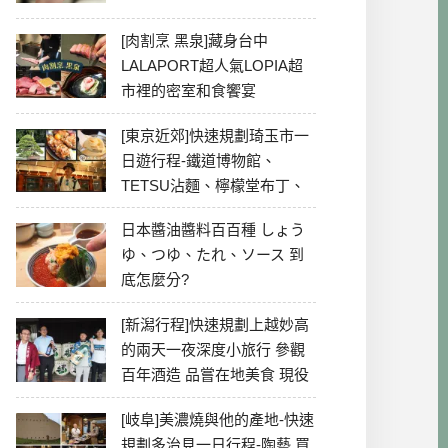
[肉割烹 黑泉]藏身台中
LALAPORT超人氣LOPIA超
市裡的密室和食饗宴
[東京近郊]快速規劃琦玉市一
日遊行程-鐵道博物館、
TETSU沾麵、檸檬堂布丁、
冰川神社、美食彙整
日本醬油醬料百百種 しょう
ゆ、つゆ、たれ、ソース 到
底怎麼分?
[新潟行程]快速規劃上越妙高
的兩天一夜深度小旅行 參觀
百年酒造 品嘗在地美食 現役
最老牌電影院
[岐阜]美濃燒與他的產地-快速
規劃多治見一日行程-陶藝 買