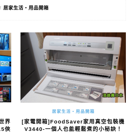
居家生活・用品開箱
類
居家生活・用品開箱
與世界
[家電開箱]FoodSaver家用真空包裝機
5俠
V3440-一個人也能輕鬆煮的小秘訣！