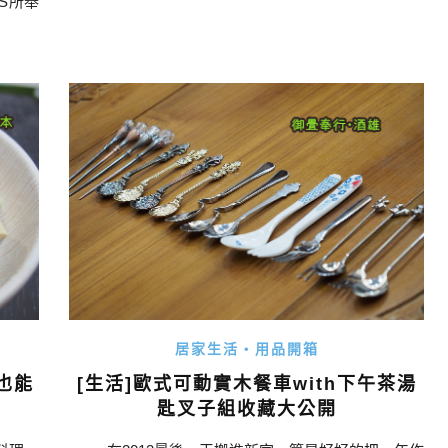
S所舉
就能換
是活動
MALT
居家生活・用品開箱
也能
[生活]歐式可動實木餐車with下午茶湯
匙叉子組收藏大公開