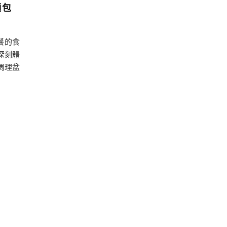
麵包
餐的食
深刻體
調理盆
後給我
— 香