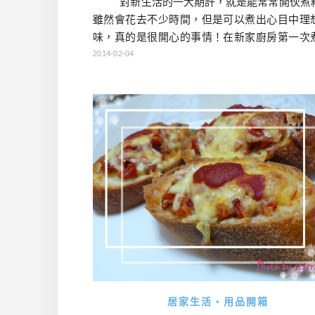
對新生活的一大期許，就是能常常開伙煮
雖然會花去不少時間，但是可以煮出心目中理
味，真的是很開心的事情！在新家廚房第一次
像樣的料理，就是牛丼啦。以我們家來說，牛
2014-02-04
子丼這類的算是家常便飯，煮起來很省時又好
以常常煮。 牛丼這料理源自於壽喜燒的原
鍋，據說吃不完的牛鍋，隔天就蓋在白飯上來吃 
…
居家生活・用品開箱