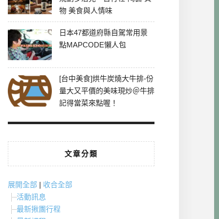
物 美食與人情味
日本47都道府縣自駕常用景
點MAPCODE懶人包
[台中美食]烘牛炭燒大牛排-份
量大又平價的美味現炒＠牛排
記得當菜來點喔！
文章分類
展開全部
|
收合全部
活動訊息
最新揪團行程