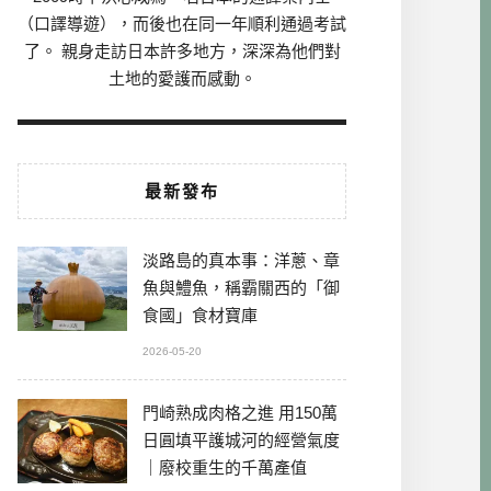
（口譯導遊），而後也在同一年順利通過考試
了。 親身走訪日本許多地方，深深為他們對
土地的愛護而感動。
最新發布
淡路島的真本事：洋蔥、章
魚與鱧魚，稱霸關西的「御
食國」食材寶庫
2026-05-20
門崎熟成肉格之進 用150萬
日圓填平護城河的經營氣度
｜廢校重生的千萬產值