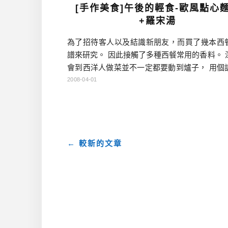
[手作美食]午後的輕食-歐風點心
+羅宋湯
為了招待客人以及結識新朋友，而買了幾本西
譜來研究。 因此接觸了多種西餐常用的香料。 
會到西洋人做菜並不一定都要動到爐子， 用個
來做菜的感覺，真的滿有樂趣， 也符合悠閒午
2008-04-01
的印象呢！ 就給大家看看我的試作品們： 一號 
料蕃茄…
← 較新的文章