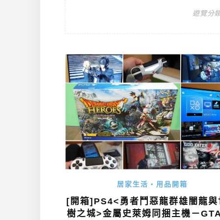
遊覽分
居家生活・用品開箱
[開箱]PS4<勇者鬥惡龍群雄闇龍
樹之城>金屬史萊姆同捆主機－GTA