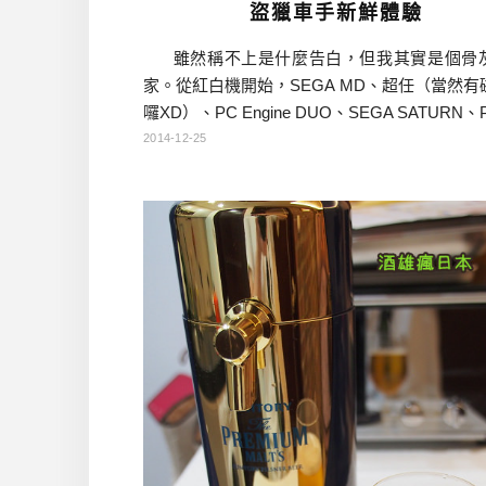
盜獵車手新鮮體驗
雖然稱不上是什麼告白，但我其實是個骨
家。從紅白機開始，SEGA MD、超任（當然有
囉XD）、PC Engine DUO、SEGA SATURN、
S2、PS3、XBOX 360、GB、GBA、PSP、P
2014-12-25
A，我家幾乎有80％的遊戲主機，在國中畢業
我的人生就只有電玩、日劇、日本歌、跟學
已。學校課業什麼的，幾乎都是靠小聰明 […]…