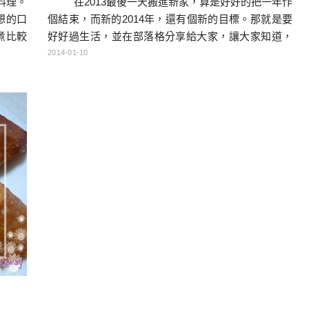
料理。
在2013最後一天搬進新家，算是好好的把一年作
想的口
個結束，而新的2014年，還有個新的目標。那就是要
煮比較
好好過生活，並在部落格分享給大家，讓大家知道，
丼、親
我也不是只有日本控這一面啦！所以接下來會有一系
2014-01-10
吃，所
列介紹我們家的文章，請大家多多支持喔！ 第一
型-牛
篇就先來介紹我們家的餐車吧！為了減少室內固定家
[…]
具所佔的面積，因此我們家沒有咖啡桌（不過有很大
的個人沙發..Orz）。我們幫客廳準備了一台可以推來
[…]…