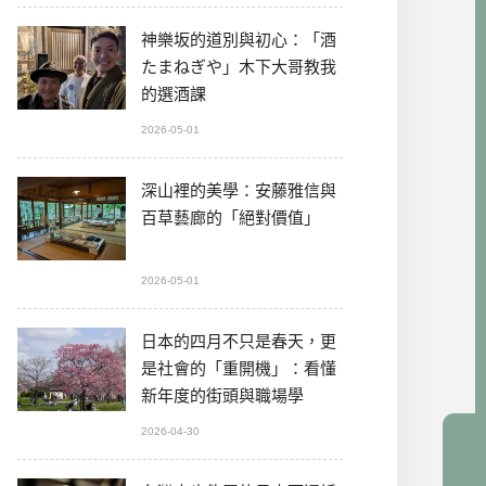
神樂坂的道別與初心：「酒
たまねぎや」木下大哥教我
的選酒課
2026-05-01
深山裡的美學：安藤雅信與
百草藝廊的「絕對價值」
2026-05-01
日本的四月不只是春天，更
是社會的「重開機」：看懂
新年度的街頭與職場學
2026-04-30