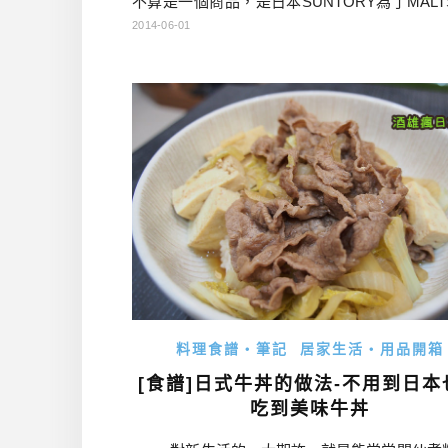
不算是一個商品，是日本SUNTORY為了MALT
辦，日本國內限定的集點活動，只要集到點，
2014-06-01
到這一台啤酒機。實際換到約需要120點，也就
期間內（約三個月）就需要買120罐SUNTORY 
S呢！還真是有點困難。 &n […]…
料理食譜・筆記
居家生活・用品開箱
[食譜]日式牛丼的做法-不用到日本
吃到美味牛丼