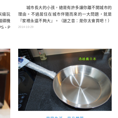
城市長大的小孩，總是有許多讓你離不開城市的
灰級玩
理由。不過居住在城市伴隨而來的一大問題，就是
磁碟機
『家裡永遠不夠大』。（謎之音：是你太會買吧！）
PS、P
目前我家只有夫妻兩人居住，家裡有兩房，廚房只有
2014-10-29
SVIT
單口爐，另外的調理器具，還有一台德國蒸爐。單口
以前，
爐一次煮一道菜，所以才想說用蒸爐去彌補單口爐的
日文而
不足。但兩個人的飯真的很難煮，身為台灣人總是想
吃三菜一湯，但煮太多剩下的話又很麻煩，所以到最
後就變成很少開伙。這個情況直到我 […]…