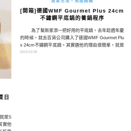
居家生活・用品開箱
[開箱]德國WMF Gourmet Plus 24cm
不鏽鋼平底鍋的養鍋程序
為了幫新家添一把好用的平底鍋，去年趁週年慶
的時候，就去百貨公司購入了德國WMF Gourmet Plu
s 24cm不鏽鋼平底鍋。其實選他的理由很簡單，就是
外型超美、又是一體成形，整把都是不鏽鋼材質，真
2014-02-05
的一看到就覺得超愛，特別因為之前買別的電器有禮
券可以花，所以幾乎是沒有看價錢就買了這樣子(超敗
家XD)。我是連菜刀一起購入，下次有機會再分享菜
刀的照片。 其實我是第一次使用不鏽 […]…
-夏日
就是S
其實他