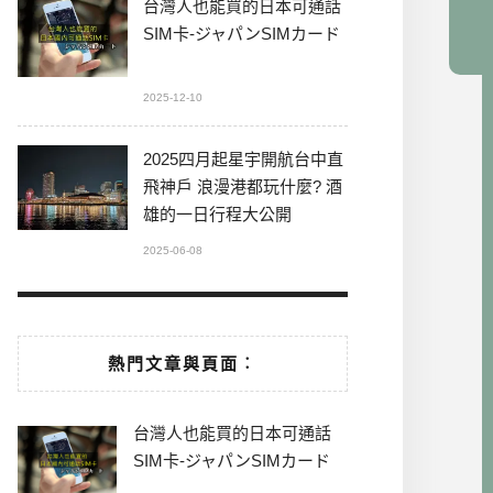
台灣人也能買的日本可通話
SIM卡-ジャパンSIMカード
2025-12-10
2025四月起星宇開航台中直
飛神戶 浪漫港都玩什麼? 酒
雄的一日行程大公開
2025-06-08
熱門文章與頁面︰
台灣人也能買的日本可通話
SIM卡-ジャパンSIMカード