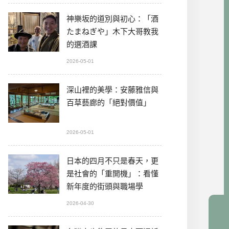
神樂坂的道別與初心：「酒
たまねぎや」木下大哥教我
的選酒課
2026-05-01
深山裡的美學：安藤雅信與
百草藝廊的「絕對價值」
2026-05-01
日本的四月不只是春天，更
是社會的「重開機」：看懂
新年度的街頭與職場學
2026-04-30