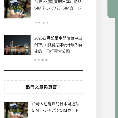
台灣人也能買的日本可通話
SIM卡-ジャパンSIMカード
2025-12-10
2025四月起星宇開航台中直
飛神戶 浪漫港都玩什麼? 酒
雄的一日行程大公開
2025-06-08
熱門文章與頁面︰
台灣人也能買的日本可通話
SIM卡-ジャパンSIMカード