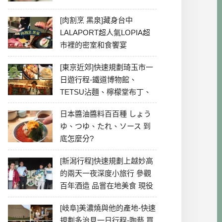
[肉割烹 黑泉]藏身台中
LALAPORT超人氣LOPIA超
市裡的密室和食饗宴
[東京近郊]快速規劃琦玉市一
日遊行程-鐵道博物館、
TETSU沾麵、檸檬堂布丁、
冰川神社、美食彙整
日本醬油醬料百百種 しょう
ゆ、つゆ、たれ、ソース 到
底怎麼分?
[新潟行程]快速規劃上越妙高
的兩天一夜深度小旅行 參觀
百年酒造 品嘗在地美食 現役
最老牌電影院
[岐阜]美濃燒與他的產地-快速
規劃多治見一日行程-陶藝 買