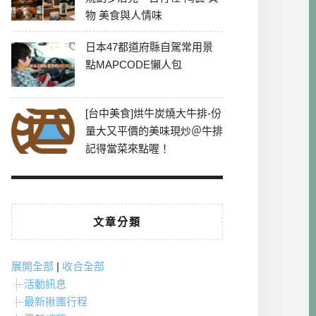
物 美食與人情味
日本47都道府縣自駕常用景
點MAPCODE懶人包
[台中美食]烘牛炭燒大牛排-份
量大又平價的美味現炒＠牛排
記得當菜來點喔！
文章分類
展開全部
|
收合全部
活動訊息
最新揪團行程