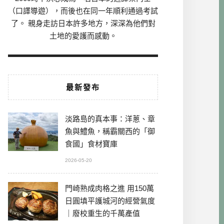
（口譯導遊），而後也在同一年順利通過考試
了。 親身走訪日本許多地方，深深為他們對
土地的愛護而感動。
最新發布
淡路島的真本事：洋蔥、章
魚與鱧魚，稱霸關西的「御
食國」食材寶庫
2026-05-20
門崎熟成肉格之進 用150萬
日圓填平護城河的經營氣度
｜廢校重生的千萬產值