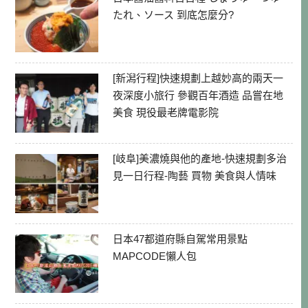
たれ、ソース 到底怎麼分?
[新潟行程]快速規劃上越妙高的兩天一
夜深度小旅行 參觀百年酒造 品嘗在地
美食 現役最老牌電影院
[岐阜]美濃燒與他的產地-快速規劃多治
見一日行程-陶藝 買物 美食與人情味
日本47都道府縣自駕常用景點
MAPCODE懶人包