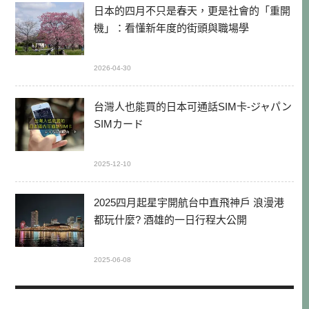
日本的四月不只是春天，更是社會的「重開
機」：看懂新年度的街頭與職場學
2026-04-30
台灣人也能買的日本可通話SIM卡-ジャパン
SIMカード
2025-12-10
2025四月起星宇開航台中直飛神戶 浪漫港
都玩什麼? 酒雄的一日行程大公開
2025-06-08