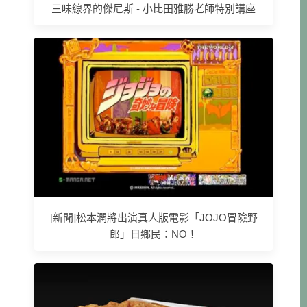
三味線界的傑尼斯 - 小比田雅勝老師特別講座
[新聞]松本潤將出演真人版電影「JOJO冒險野
郎」日鄉民：NO！