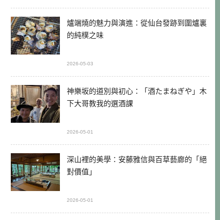
爐端燒的魅力與演進：從仙台發跡到圍爐裏
的純樸之味
2026-05-03
神樂坂的道別與初心：「酒たまねぎや」木
下大哥教我的選酒課
2026-05-01
深山裡的美學：安藤雅信與百草藝廊的「絕
對價值」
2026-05-01