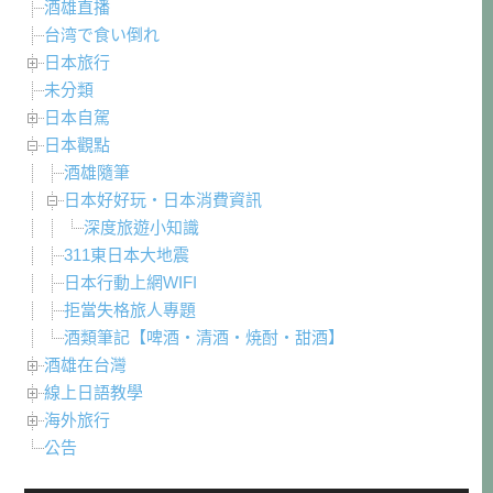
酒雄直播
台湾で食い倒れ
日本旅行
未分類
日本自駕
日本觀點
酒雄隨筆
日本好好玩・日本消費資訊
深度旅遊小知識
311東日本大地震
日本行動上網WIFI
拒當失格旅人專題
酒類筆記【啤酒・清酒・焼酎・甜酒】
酒雄在台灣
線上日語教學
海外旅行
公告