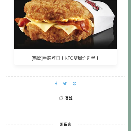
[新聞]重裝登日！KFC雙層炸雞堡！
由
酒雄
無留言