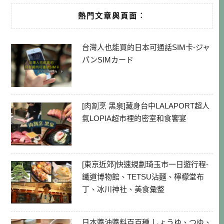
熱門文章與頁面︰
台灣人也能買的日本可通話SIM卡-ジャ
パンSIMカード
[肉割烹 黑泉]藏身台中LALAPORT超人
氣LOPIA超市裡的密室和食饗宴
[東京近郊]快速規劃琦玉市一日遊行程-
鐵道博物館、TETSU沾麵、檸檬堂布
丁、冰川神社、美食彙整
日本醬油醬料百百種 しょうゆ、つゆ、