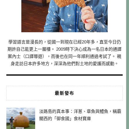
學習語言是漫長的，從國一到現在已經20年多，直至今日仍
期許自己能更上一層樓。 2009時下決心成為一名日本的通譯
案內士（口譯導遊），而後也在同一年順利通過考試了。 親
身走訪日本許多地方，深深為他們對土地的愛護而感動。
最新發布
淡路島的真本事：洋蔥、章魚與鱧魚，稱霸
關西的「御食國」食材寶庫