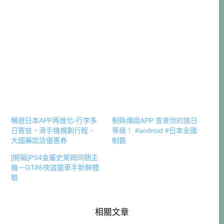
暢遊日本APP再進化-行李多
制縣傳說APP 查查你的旅日
日寄放、滑手機規劃行程、
等級！ #android #日本全國
大國藥妝店優惠券
制霸
[開箱]PS4金屬史萊姆同捆主
機－GTA5俠盜獵車手新鮮體
驗
相關文章