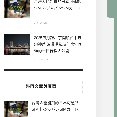
台灣人也能買的日本可通話
SIM卡-ジャパンSIMカード
2025-12-10
2025四月起星宇開航台中直
飛神戶 浪漫港都玩什麼? 酒
雄的一日行程大公開
2025-06-08
熱門文章與頁面︰
台灣人也能買的日本可通話
SIM卡-ジャパンSIMカード