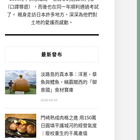
（口譯導遊），而後也在同一年順利通過考試
了。 親身走訪日本許多地方，深深為他們對
土地的愛護而感動。
最新發布
淡路島的真本事：洋蔥、章
魚與鱧魚，稱霸關西的「御
食國」食材寶庫
2026-05-20
門崎熟成肉格之進 用150萬
日圓填平護城河的經營氣度
｜廢校重生的千萬產值