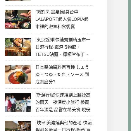
[肉割烹 黑泉]藏身台中
LALAPORT超人氣LOPIA超
市裡的密室和食饗宴
[東京近郊]快速規劃琦玉市一
日遊行程-鐵道博物館、
TETSU沾麵、檸檬堂布丁、
冰川神社、美食彙整
日本醬油醬料百百種 しょう
ゆ、つゆ、たれ、ソース 到
底怎麼分?
[新潟行程]快速規劃上越妙高
的兩天一夜深度小旅行 參觀
百年酒造 品嘗在地美食 現役
最老牌電影院
[岐阜]美濃燒與他的產地-快速
規劃多治見一日行程-陶藝 買