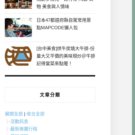
物 美食與人情味
日本47都道府縣自駕常用景
點MAPCODE懶人包
[台中美食]烘牛炭燒大牛排-份
量大又平價的美味現炒＠牛排
記得當菜來點喔！
文章分類
展開全部
|
收合全部
活動訊息
最新揪團行程