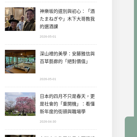
神樂坂的道別與初心：「酒
たまねぎや」木下大哥教我
的選酒課
2026-05-01
深山裡的美學：安藤雅信與
百草藝廊的「絕對價值」
2026-05-01
日本的四月不只是春天，更
是社會的「重開機」：看懂
新年度的街頭與職場學
2026-04-30