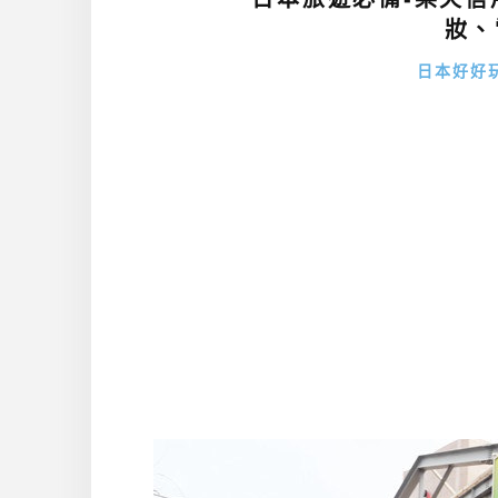
妝、
日本好好