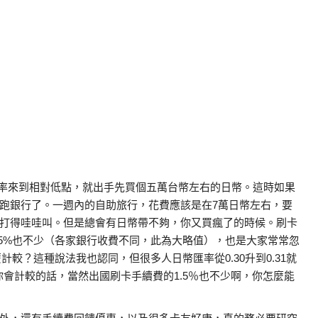
率來到相對低點，就出手先買個五萬台幣左右的日幣。這時如果
跑銀行了。一週內的自助旅行，花費應該是在7萬日幣左右，要
打得哇哇叫。但是總會有日幣帶不夠，你又買瘋了的時候。刷卡
.5%也不少（各家銀行收費不同，此為大略值），也是大家常常忽
計較？這種說法我也認同，但很多人日幣匯率從0.30升到0.31就
會計較的話，當然出國刷卡手續費的1.5％也不少啊，你怎麼能