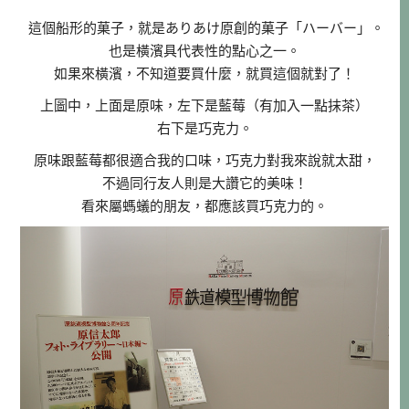
這個船形的菓子，就是ありあけ原創的菓子「ハーバー」。
也是橫濱具代表性的點心之一。
如果來橫濱，不知道要買什麼，就買這個就對了！
上圖中，上面是原味，左下是藍莓（有加入一點抹茶）
右下是巧克力。
原味跟藍莓都很適合我的口味，巧克力對我來說就太甜，
不過同行友人則是大讚它的美味！
看來屬螞蟻的朋友，都應該買巧克力的。