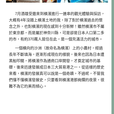
7月酒雄受邀來到橫濱進行一連串的觀光體驗與採訪，
大概有4年沒踏上橫濱土地的我，除了對於橫濱過去的懷
念之外，也對橫濱的現在感到十分新鮮！雖然橫濱市不屬
於東京都，而是屬於神奈川縣，可是卻是日本人口第二多
的市，有約370萬人居住在此，是一個充滿活力的城市。
一個橫向的沙洲（故命名為橫濱）上的小農村，經過
長年不斷填海，逐漸形成現在的樣貌，後來也因為日本遭
黑船叩關，將橫濱作為通商口岸開發，才奠定城市的基
礎，後來迅速發展成日本三大貿易港之一。從這樣的歷史
來看，橫濱的發展真可以說是一個奇蹟。不過呢，不管我
們懂不懂橫濱發展史，只要看到橫濱港那絢爛的夜景，很
難不為它的美而傾心。