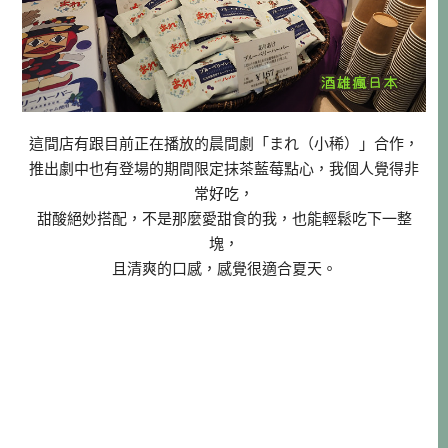
這間店有跟目前正在播放的晨間劇「まれ（小稀）」合作，
推出劇中也有登場的期間限定抹茶藍莓點心，我個人覺得非
常好吃，
甜酸絕妙搭配，不是那麼愛甜食的我，也能輕鬆吃下一整
塊，
且清爽的口感，感覺很適合夏天。