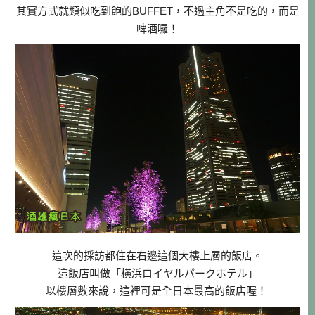
其實方式就類似吃到飽的BUFFET，不過主角不是吃的，而是
啤酒囉！
這次的採訪都住在右邊這個大樓上層的飯店。
這飯店叫做「横浜ロイヤルパークホテル」
以樓層數來說，這裡可是全日本最高的飯店喔！