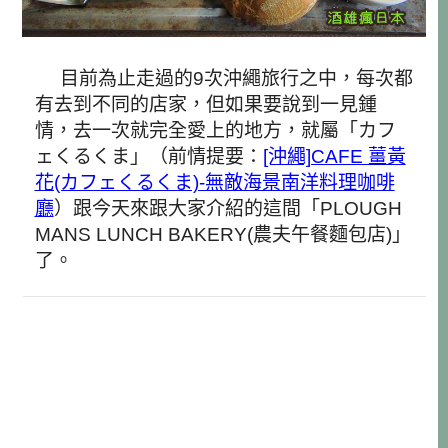
目前為止走過的9次沖繩旅行之中，每次都
有去到不同的店家，但如果要說到一見鍾
情，去一次就完全愛上的地方，就屬「カフ
ェくるくま」（前情提要：
[沖繩]CAFE 薑黃
花(カフェくるくま)-無敵海景南洋料理咖啡
廳
）跟今天來跟大家介紹的這間「PLOUGH
MANS LUNCH BAKERY(農夫午餐麵包店)」
了。