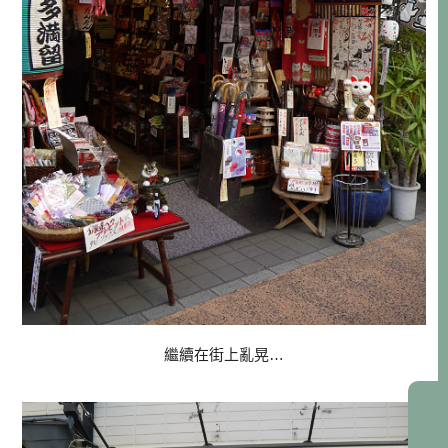
繼續在街上亂晃…