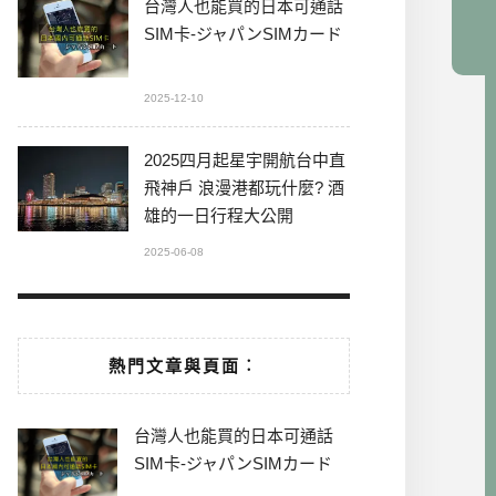
台灣人也能買的日本可通話
SIM卡-ジャパンSIMカード
2025-12-10
2025四月起星宇開航台中直
飛神戶 浪漫港都玩什麼? 酒
雄的一日行程大公開
2025-06-08
熱門文章與頁面︰
台灣人也能買的日本可通話
SIM卡-ジャパンSIMカード