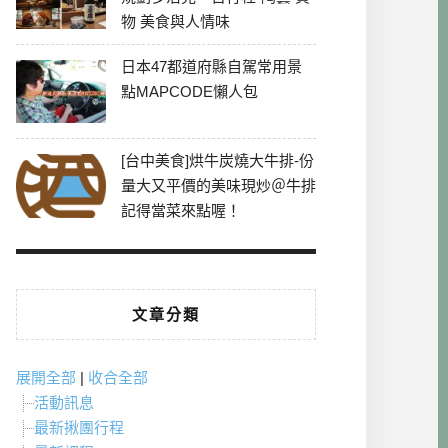
物 美食與人情味
日本47都道府縣自駕常用景
點MAPCODE懶人包
[台中美食]烘牛炭燒大牛排-份
量大又平價的美味現炒＠牛排
記得當菜來點喔！
文章分類
展開全部
|
收合全部
活動訊息
最新揪團行程