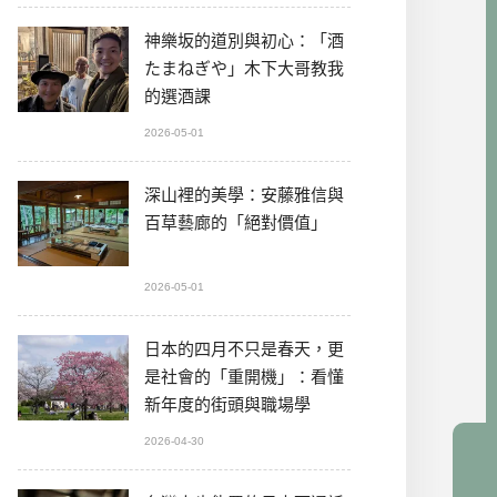
神樂坂的道別與初心：「酒
たまねぎや」木下大哥教我
的選酒課
2026-05-01
深山裡的美學：安藤雅信與
百草藝廊的「絕對價值」
2026-05-01
日本的四月不只是春天，更
是社會的「重開機」：看懂
新年度的街頭與職場學
2026-04-30