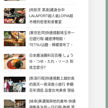
[肉割烹 黑泉]藏身台中
LALAPORT超人氣LOPIA超
市裡的密室和食饗宴
[東京近郊]快速規劃琦玉市一
日遊行程-鐵道博物館、
TETSU沾麵、檸檬堂布丁、
冰川神社、美食彙整
日本醬油醬料百百種 しょう
ゆ、つゆ、たれ、ソース 到
底怎麼分?
[新潟行程]快速規劃上越妙高
的兩天一夜深度小旅行 參觀
百年酒造 品嘗在地美食 現役
最老牌電影院
[岐阜]美濃燒與他的產地-快速
規劃多治見一日行程-陶藝 買