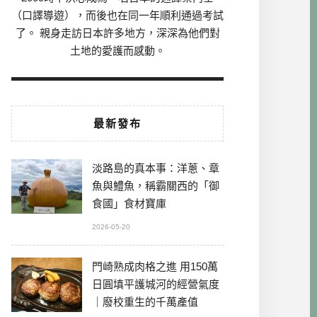
（口譯導遊），而後也在同一年順利通過考試
了。 親身走訪日本許多地方，深深為他們對
土地的愛護而感動。
最新發布
淡路島的真本事：洋蔥、章
魚與鱧魚，稱霸關西的「御
食國」食材寶庫
2026-05-20
門崎熟成肉格之進 用150萬
日圓填平護城河的經營氣度
｜廢校重生的千萬產值