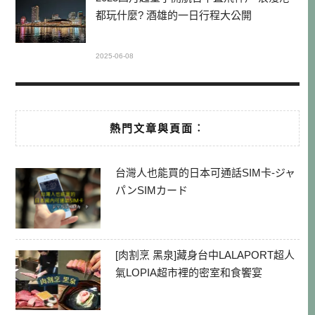
都玩什麼? 酒雄的一日行程大公開
2025-06-08
熱門文章與頁面︰
台灣人也能買的日本可通話SIM卡-ジャ
パンSIMカード
[肉割烹 黑泉]藏身台中LALAPORT超人
氣LOPIA超市裡的密室和食饗宴