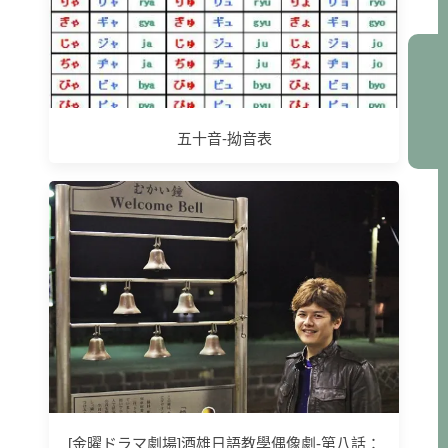
五十音-拗音表
[金曜ドラマ劇場]酒雄日語教學偶像劇-第八話：