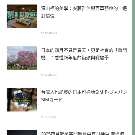
深山裡的美學：安藤雅信與百草藝廊的「絕
對價值」
2026-05-01
日本的四月不只是春天，更是社會的「重開
機」：看懂新年度的街頭與職場學
2026-04-30
台灣人也能買的日本可通話SIM卡-ジャパン
SIMカード
2025-12-10
2025四月起星宇開航台中直飛神戶 浪漫港