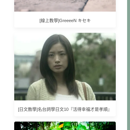
[線上教學]GreeeeN キセキ
[日文教學]名台詞學日文10『活得幸福才是孝順』