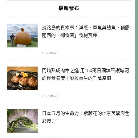
最新發布
淡路島的真本事：洋蔥、章魚與鱧魚，稱霸
關西的「御食國」食材寶庫
2026-05-20
門崎熟成肉格之進 用150萬日圓填平護城河
的經營氣度｜廢校重生的千萬產值
2026-05-20
日本五月的生命力：紫藤花的地景美學與色
彩接力