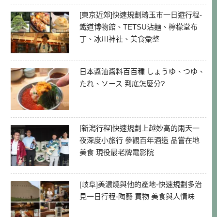
[東京近郊]快速規劃琦玉市一日遊行程-
鐵道博物館、TETSU沾麵、檸檬堂布
丁、冰川神社、美食彙整
日本醬油醬料百百種 しょうゆ、つゆ、
たれ、ソース 到底怎麼分?
[新潟行程]快速規劃上越妙高的兩天一
夜深度小旅行 參觀百年酒造 品嘗在地
美食 現役最老牌電影院
[岐阜]美濃燒與他的產地-快速規劃多治
見一日行程-陶藝 買物 美食與人情味