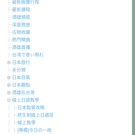
最新揪團行程
最新課程
酒雄頻道
深度微旅
古物收藏
熱門精選
酒雄直播
台湾で食い倒れ
日本旅行
未分類
日本自駕
日本觀點
酒雄在台灣
線上日語教學
日本點餐攻略
終生制線上日語班
線上教學
[專欄]今日の一枚