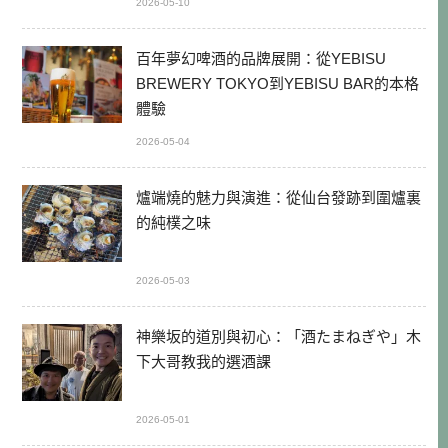
2026-05-10
百年夢幻啤酒的品牌展開：從YEBISU
BREWERY TOKYO到YEBISU BAR的本格
體驗
2026-05-04
爐端燒的魅力與演進：從仙台發跡到圍爐裏
的純樸之味
2026-05-03
神樂坂的道別與初心：「酒たまねぎや」木
下大哥教我的選酒課
2026-05-01