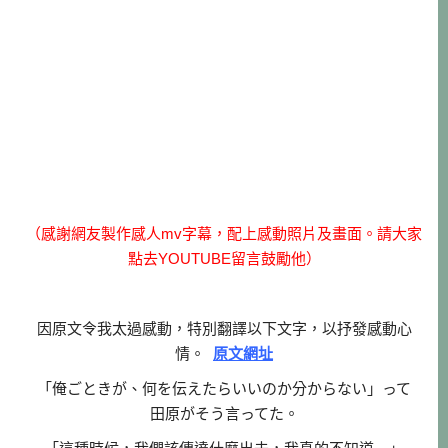
（感謝網友製作感人mv字幕，配上感動照片及畫面。請大家
點去YOUTUBE留言鼓勵他）
因原文令我太過感動，特別翻譯以下文字，以抒發感動心
情。
原文網址
「俺ごときが、何を伝えたらいいのか分からない」って
田原がそう言ってた。