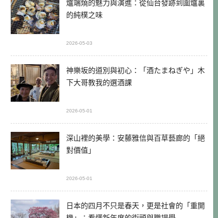
爐端燒的魅力與演進：從仙台發跡到圍爐裏
的純樸之味
2026-05-03
神樂坂的道別與初心：「酒たまねぎや」木
下大哥教我的選酒課
2026-05-01
深山裡的美學：安藤雅信與百草藝廊的「絕
對價值」
2026-05-01
日本的四月不只是春天，更是社會的「重開
機」：看懂新年度的街頭與職場學