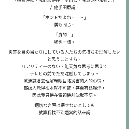
「這種時候，我們該傳達什麼出去，我真的不知道…」
吉他手田原說。
「ホントだよね。。。」
僕も同じ。
「真的…」
我也一樣。
災害を目の当たりにしている人たちの気持ちを理解したい
と思うことすら、
リアリティーのない、能天気な思考に思えて
テレビの前でただ沈黙してしまう。
就連試著去理解親眼目睹災害的人的心情，
都讓人覺得根本就不可能，甚至有點輕浮，
因此我只待在電視機前沈默不語。
適切な言葉は探せないとしても
就算我找不到適當的話來說