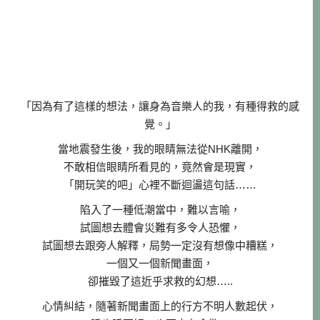
「因為有了這樣的想法，讓身為音樂人的我，有種得救的感
覺。」
當地震發生後，我的眼睛無法從NHK離開，
不敢相信眼睛所看見的，竟然會是現實，
「開玩笑的吧」心裡不斷迴盪這句話……
陷入了一種低潮當中，難以言喻，
試圖想去體會災難有多令人恐懼，
試圖想去跟旁人解釋，局勢一定沒有想像中糟糕，
一個又一個新聞畫面，
卻摧毀了這近乎求救的幻想…..
心情糾結，隨著新聞畫面上的行方不明人數起伏，