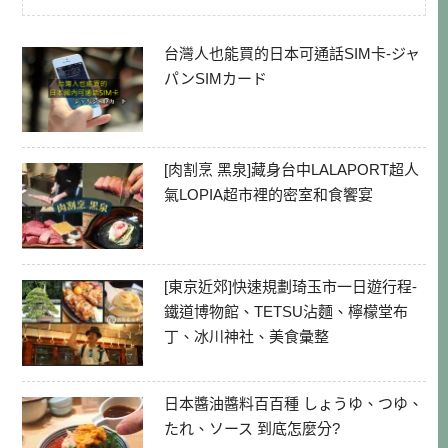
台灣人也能買的日本可通話SIM卡-ジャ
パンSIMカード
[肉割烹 黑泉]藏身台中LALAPORT超人
氣LOPIA超市裡的密室和食饗宴
[東京近郊]快速規劃琦玉市一日遊行程-
鐵道博物館、TETSU沾麵、檸檬堂布
丁、冰川神社、美食彙整
日本醬油醬料百百種 しょうゆ、つゆ、
たれ、ソース 到底怎麼分?