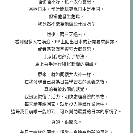
睡也睡不好，也不太有食慾，
喜歡日本，常常開玩笑說日本是祖國，
但當他發生危難，
我竟然不能為他做些什麼嗎？
然後，兩三天過去，
看到很多人在噗浪、FB上貼出日本的新聞要求翻譯，
或者憑著漢字摸索大概意思，
此刻我忽然有了想法，
馬上著手進行NHK新聞的翻譯。
原來，就如同櫻井大神一樣，
在我發現自己身為日語學習者的意義之後，
真的有被救贖的感覺，
我迅速恢復了活力，明快處理身邊的事物，
每天講完課回家，就是投入翻譯作業當中，
這是我目前唯一能想到，可以幫助最愛的日本的事情了。
真的，很感恩。
有日本這樣的國家，讓我一直擁有做夢的勇氣，