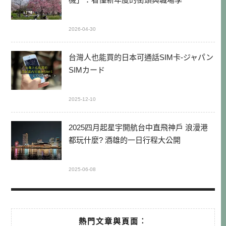
2026-04-30
台灣人也能買的日本可通話SIM卡-ジャパン
SIMカード
2025-12-10
2025四月起星宇開航台中直飛神戶 浪漫港
都玩什麼? 酒雄的一日行程大公開
2025-06-08
熱門文章與頁面︰