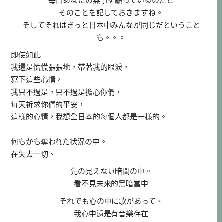
毎日あなたの無事を願っているのだと
そのことを記しておきますね。
そしてそれはきっと日本中みんなが同じだということ
も。。。
即使如此
我還是慌慌張張地，帶著我的眼淚，
寫下這些心情，
我只不過是，只不過是擔心你們，
每天祈求你們的平安，
這樣的心情，我想全日本的每個人都是一樣的。
何もかも奪われた状況の中。
在失去一切、
先の見えない暗闇の中。
看不見未來的黑暗當中
それでも心の中に歌があって、
我心中還是有音樂存在