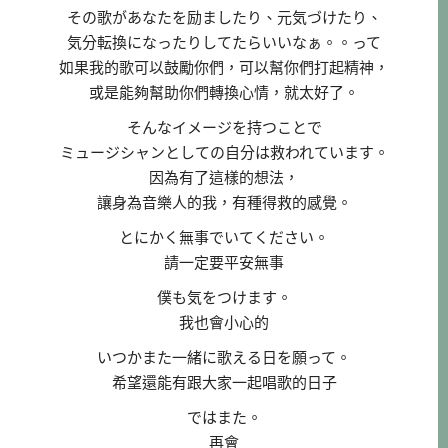
その歌があなたを励ましたり、元気づけたり、
気分転換になったりしてたらいいなぁ。。って
如果我的歌可以鼓勵你們，可以幫你們打起精神，
或是能夠幫助你們轉換心情，就太好了。
そんなイメージを持つことで
ミュージシャンとしての自分は救われています。
因為有了這樣的想法，
讓身為音樂人的我，有種得救的感覺。
とにかく無事でいてください。
請一定要平安無事
僕も気をつけます。
我也會小心的
いつかまた一緒に歌える日を願って。
希望還能有跟大家一起唱歌的日子
ではまた。
再會