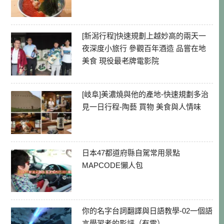
[新潟行程]快速規劃上越妙高的兩天一
夜深度小旅行 參觀百年酒造 品嘗在地
美食 現役最老牌電影院
[岐阜]美濃燒與他的產地-快速規劃多治
見一日行程-陶藝 買物 美食與人情味
日本47都道府縣自駕常用景點
MAPCODE懶人包
你的名字台詞翻譯與日語教學-02一個語
言學習者的影評（有雷）