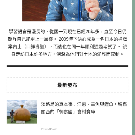
學習語言是漫長的，從國一到現在已經20年多，直至今日仍
期許自己能更上一層樓。 2009時下決心成為一名日本的通譯
案內士（口譯導遊），而後也在同一年順利通過考試了。 親
身走訪日本許多地方，深深為他們對土地的愛護而感動。
最新發布
淡路島的真本事：洋蔥、章魚與鱧魚，稱霸
關西的「御食國」食材寶庫
2026-05-20