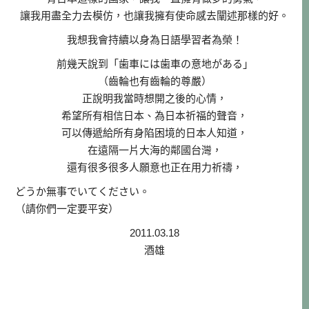
讓我用盡全力去模仿，也讓我擁有使命感去闡述那樣的好。
我想我會持續以身為日語學習者為榮！
前幾天說到「歯車には歯車の意地がある」
（齒輪也有齒輪的尊嚴）
正說明我當時想開之後的心情，
希望所有相信日本、為日本祈福的聲音，
可以傳遞給所有身陷困境的日本人知道，
在遠隔一片大海的鄰國台灣，
還有很多很多人願意也正在用力祈禱，
どうか無事でいてください。
（請你們一定要平安）
2011.03.18
酒雄