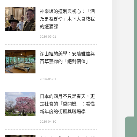
神樂坂的道別與初心：「酒
たまねぎや」木下大哥教我
的選酒課
2026-05-01
深山裡的美學：安藤雅信與
百草藝廊的「絕對價值」
2026-05-01
日本的四月不只是春天，更
是社會的「重開機」：看懂
新年度的街頭與職場學
2026-04-30