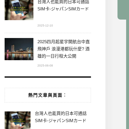
台灣人也能買的日本可通話
SIM卡-ジャパンSIMカード
2025-12-10
2025四月起星宇開航台中直
飛神戶 浪漫港都玩什麼? 酒
雄的一日行程大公開
2025-06-08
熱門文章與頁面︰
台灣人也能買的日本可通話
SIM卡-ジャパンSIMカード