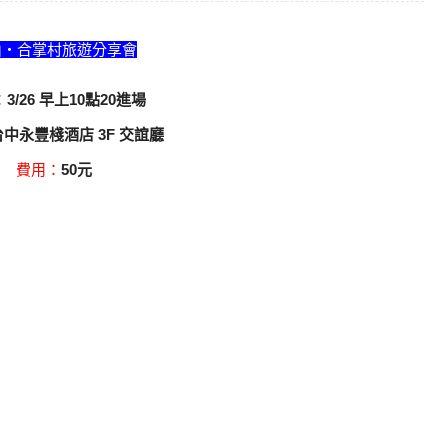
山・合掌村旅遊分享會
：
3/26 早上10點20進場
台中永豐棧酒店 3F 交誼廳
費用：
50元