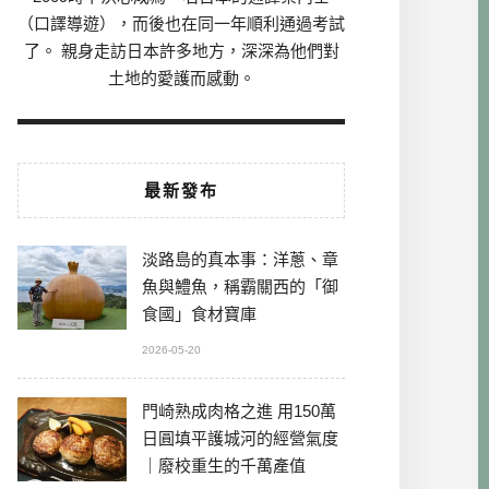
（口譯導遊），而後也在同一年順利通過考試
了。 親身走訪日本許多地方，深深為他們對
土地的愛護而感動。
最新發布
淡路島的真本事：洋蔥、章
魚與鱧魚，稱霸關西的「御
食國」食材寶庫
2026-05-20
門崎熟成肉格之進 用150萬
日圓填平護城河的經營氣度
｜廢校重生的千萬產值