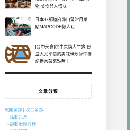
物 美食與人情味
日本47都道府縣自駕常用景
點MAPCODE懶人包
[台中美食]烘牛炭燒大牛排-份
量大又平價的美味現炒＠牛排
記得當菜來點喔！
文章分類
展開全部
|
收合全部
活動訊息
最新揪團行程