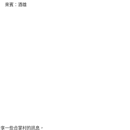
來賓：酒雄
分享一些合掌村的訊息，