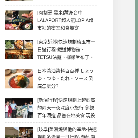
[肉割烹 黑泉]藏身台中
LALAPORT超人氣LOPIA超
市裡的密室和食饗宴
[東京近郊]快速規劃琦玉市一
日遊行程-鐵道博物館、
TETSU沾麵、檸檬堂布丁、
冰川神社、美食彙整
日本醬油醬料百百種 しょう
ゆ、つゆ、たれ、ソース 到
底怎麼分?
[新潟行程]快速規劃上越妙高
的兩天一夜深度小旅行 參觀
百年酒造 品嘗在地美食 現役
最老牌電影院
[岐阜]美濃燒與他的產地-快速
規劃多治見一日行程-陶藝 買