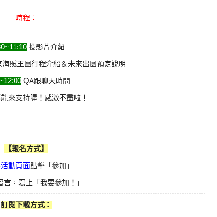
時程：
30~11:10
投影片介紹
京海賊王團行程介紹＆未來出團預定說明
~12:00
QA跟聊天時間
都能來支持喔！感激不盡啦！
【報名方式】
B活動頁面
點擊「參加」
下留言，寫上「我要參加！」
訂閱下載方式：