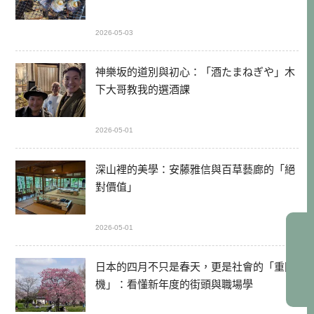
2026-05-03
神樂坂的道別與初心：「酒たまねぎや」木
下大哥教我的選酒課
2026-05-01
深山裡的美學：安藤雅信與百草藝廊的「絕
對價值」
2026-05-01
日本的四月不只是春天，更是社會的「重開
機」：看懂新年度的街頭與職場學