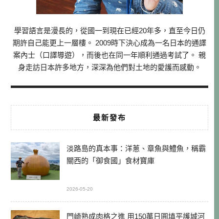
學習語言是漫長的，從國一到現在已經20年多，直至今日仍
期許自己能更上一層樓。 2009時下決心成為一名日本的通譯
案內士（口譯導遊），而後也在同一年順利通過考試了。 親
身走訪日本許多地方，深深為他們對土地的愛護而感動。
最新發布
淡路島的真本事：洋蔥、章魚與鱧魚，稱霸
關西的「御食國」食材寶庫
2026-05-20
門崎熟成肉格之進 用150萬日圓填平護城河