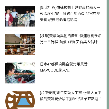
[新潟行程]快速規劃上越妙高的兩天一
夜深度小旅行 參觀百年酒造 品嘗在地
美食 現役最老牌電影院
[岐阜]美濃燒與他的產地-快速規劃多治
見一日行程-陶藝 買物 美食與人情味
日本47都道府縣自駕常用景點
MAPCODE懶人包
[台中美食]烘牛炭燒大牛排-份量大又平
價的美味現炒＠牛排記得當菜來點喔！