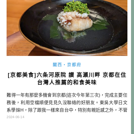
關西・京都府
[京都美食]六条河原院 讃 高瀨川畔 京都在住
台灣人推薦的和食美味
難得一年有那麼多機會到京都(這次今年第三次)，完成主要任
務後，利用空檔順便見見久沒聯絡的好朋友。東吳大學日文
系學妹H，除了跟我一樣來自台中，特別有親近感之外，不管
在中部校友會跟吉他社，都有很多互動的機會。畢業後我在
2024-06-14
台中教日文的時候，當時還曾經請H來當我的助教。因緣際會
他來到京都工作，轉眼也已經過了7、8年有，跟他在京都見