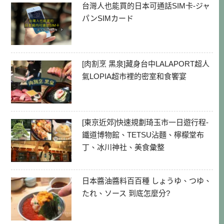
台灣人也能買的日本可通話SIM卡-ジャ
パンSIMカード
[肉割烹 黑泉]藏身台中LALAPORT超人
氣LOPIA超市裡的密室和食饗宴
[東京近郊]快速規劃琦玉市一日遊行程-
鐵道博物館、TETSU沾麵、檸檬堂布
丁、冰川神社、美食彙整
日本醬油醬料百百種 しょうゆ、つゆ、
たれ、ソース 到底怎麼分?