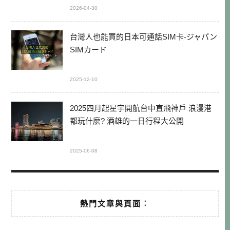
2026-04-30
台灣人也能買的日本可通話SIM卡-ジャパン
SIMカード
2025-12-10
2025四月起星宇開航台中直飛神戶 浪漫港
都玩什麼? 酒雄的一日行程大公開
2025-06-08
熱門文章與頁面︰