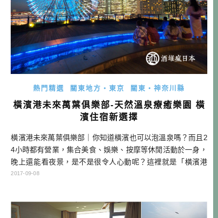
熱門精選
關東地方・東京
關東・神奈川縣
橫濱港未來萬葉俱樂部-天然溫泉療癒樂園 橫
濱住宿新選擇
橫濱港未來萬葉俱樂部｜你知道橫濱也可以泡溫泉嗎？而且2
4小時都有營業，集合美食、娛樂、按摩等休閒活動於一身，
晚上還能看夜景，是不是很令人心動呢？這裡就是「橫濱港
未來萬葉俱樂部」！ 從みなとみらい駅下車後，徒步約五分
2017-09-08
鐘，經過橫濱格蘭洲際度假飯店之後，就可以看到海邊有一
片綠色樹林，樹林後面就是「橫濱港未來萬葉俱樂部」的所
在地了。 「橫濱港未來萬葉俱樂部」，每天都有大型水車，