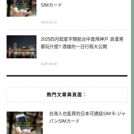
SIMカード
2025-12-10
2025四月起星宇開航台中直飛神戶 浪漫港
都玩什麼? 酒雄的一日行程大公開
2025-06-08
熱門文章與頁面︰
台灣人也能買的日本可通話SIM卡-ジャ
パンSIMカード