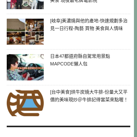
美食 現役最老牌電影院
[岐阜]美濃燒與他的產地-快速規劃多治
見一日行程-陶藝 買物 美食與人情味
日本47都道府縣自駕常用景點
MAPCODE懶人包
[台中美食]烘牛炭燒大牛排-份量大又平
價的美味現炒＠牛排記得當菜來點喔！