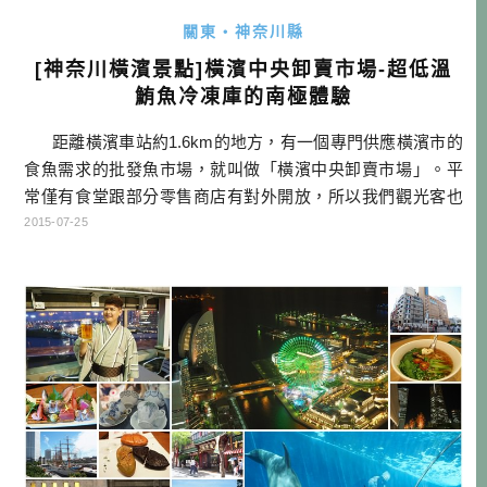
關東・神奈川縣
[神奈川橫濱景點]橫濱中央卸賣市場-超低溫
鮪魚冷凍庫的南極體驗
距離橫濱車站約1.6km的地方，有一個專門供應橫濱市的
食魚需求的批發魚市場，就叫做「橫濱中央卸賣市場」。平
常僅有食堂跟部分零售商店有對外開放，所以我們觀光客也
可以到這邊的食堂吃飯，因為都是給市場工作人員跟漁夫、
2015-07-25
零售業者吃的，所以價格都很低廉，東西也都很有水準，有
關食堂的內容，會在另篇跟大家介紹。 這個市場還有一個
[…]…