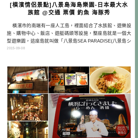
[橫濱情侶景點]八景島海島樂園-日本最大水
族館 @交通 票價 釣魚 海豚秀
橫濱市的南端有一座人工島，裡面結合了水族館、遊樂設
施、購物中心、飯店、遊艇碼頭等設施，整座島就是一個大
型遊樂園，這座島就叫做「八景島SEA PARADISE(八景島シ
ーパラダイス)」，一直以來都是情侶約會的勝地。酒雄今天
2015-09-08
就來帶大家看看裡面有什麼新奇有趣的東西喔！ 本文重
點： 1. 八景島SEA PARADISE 交通方式 […]…