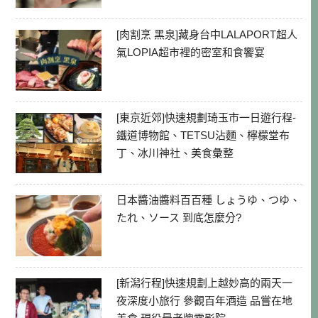
[肉割烹 黑泉]藏身台中LALAPORT超人
氣LOPIA超市裡的密室和食饗宴
[東京近郊]快速規劃琦玉市一日遊行程-
鐵道博物館、TETSU沾麵、檸檬堂布
丁、冰川神社、美食彙整
日本醬油醬料百百種 しょうゆ、つゆ、
たれ、ソース 到底怎麼分?
[新潟行程]快速規劃上越妙高的兩天一
夜深度小旅行 參觀百年酒造 品嘗在地