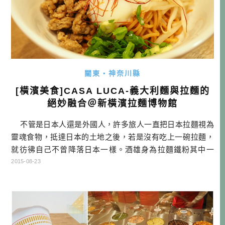
關東・神奈川縣
[橫濱美食]CASA LUCA-義大利麵與拉麵的
絕妙融合＠新橫濱拉麵博物館
不管是日本人還是外國人，許多旅人一直把日本拉麵視為
靈魂食物，抵達日本的土地之後，若是沒有吃上一碗拉麵，
就彷彿自己不曾降落日本一樣。酒雄身為拉麵鐵粉其中一
員，平時就還蠻關心拉麵界的新聞。當然因為住在台灣，實
2015-08-23
在沒辦法每一間想去的拉麵店都去吃，但只要一逮到機會，
當然絕對不會放過。 對於推廣日本的拉麵，新橫濱拉麵博
物館絕對是功不可沒的，有關拉麵博物 […]…