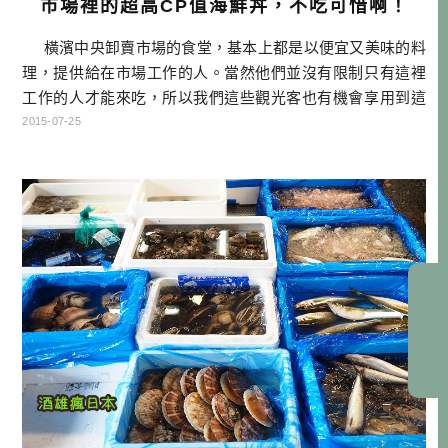
市場裡的超高CP值海鮮丼，不吃可惜啊！
橫濱中央卸賣市場的食堂，基本上都是以便宜又美味的料
理，提供給在市場工作的人。當然他們並沒有限制只有這裡
工作的人才能來吃，所以我們這些觀光客也有機會享用到這
邊的美食。 這一小小區域共有9間食堂，每間其實賣的東
2015-07-25
西都大同小異，我們看了半天，最後選擇了最明亮的那一間
來用餐。這就是所謂的「裝潢先決」嗎XD？我選的這間叫做
「もみ […]…