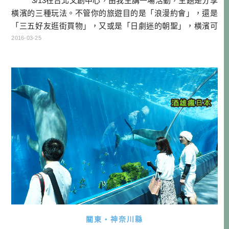
3/13在台北文創中心，由我主講一場活動，主題是分享
橫濱的三種玩法。不管你的旅遊目的是「浪漫約會」，還是
「三五好友逛街買物」，又或是「日劇迷的朝聖」，橫濱可
以滿足各位的多種願望！當天的活動是採預先報名的方式，
2016-03-25
總共有150人報名，據說是在兩週內就爆滿了，後來實際大概
有來了8成，加上一些現場臨時參加的，現場坐了9成滿，非
常感謝大家的參與！文末有投影片公開，有興趣可以參考！
&nbs […]…
關東・神奈川縣