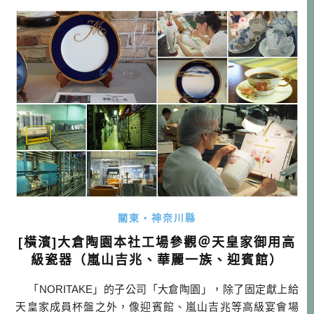
11年，時屆杯麵發明40週年，同時也為了紀念泡麵之父「安
藤百福」在發 […]…
關東・神奈川縣
[橫濱]大倉陶園本社工場參觀＠天皇家御用高
級瓷器（嵐山吉兆、華麗一族、迎賓館）
「NORITAKE」的子公司「大倉陶園」，除了固定獻上給
天皇家成員杯盤之外，像迎賓館、嵐山吉兆等高級宴會場