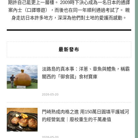
期許自己能更上一層樓。 2009時下決心成為一名日本的通譯
案內士（口譯導遊），而後也在同一年順利通過考試了。 親
身走訪日本許多地方，深深為他們對土地的愛護而感動。
最新發布
淡路島的真本事：洋蔥、章魚與鱧魚，稱霸
關西的「御食國」食材寶庫
2026-05-20
門崎熟成肉格之進 用150萬日圓填平護城河
的經營氣度｜廢校重生的千萬產值
2026-05-20