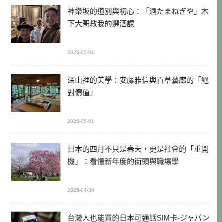
神樂坂的道別與初心：「酒たまねぎや」木
下大哥教我的選酒課
2026-05-01
深山裡的美學：安藤雅信與百草藝廊的「絕
對價值」
2026-05-01
日本的四月不只是春天，更是社會的「重開
機」：看懂新年度的街頭與職場學
2026-04-30
台灣人也能買的日本可通話SIM卡-ジャパン