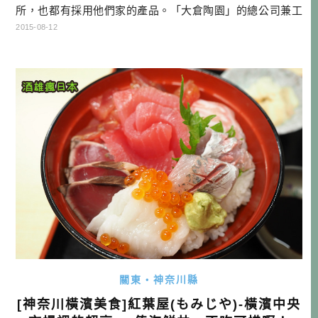
所，也都有採用他們家的產品。「大倉陶園」的總公司兼工
廠，位於神奈川縣，距離橫濱不是很遠。除了可以參觀工
2015-08-12
廠，親眼看生產過程外，甚至還可以欣賞極為罕見的收藏
品。 日本陶器公司，像是餐具為主的「NORITAKE」、生
產衛生陶瓷的「TOTO」，跟大倉陶園可說一脈相承，把日本
良好技術不 […]…
關東・神奈川縣
[神奈川橫濱美食]紅葉屋(もみじや)-橫濱中央