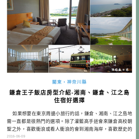
從「熱海温泉」跟「湯河原温 […]…
關東・神奈川縣
鎌倉王子飯店房型介紹-湘南、鎌倉、江之島
住宿好選擇
如果想要在東京周邊小旅行的話，鎌倉、湘南、江之島地
需一直都是很熱門的選項。除了灌籃高手迷會來鎌倉高校朝
聖之外，喜歡衝浪或看人衝浪的會到湘南海岸，喜歡歷史的
可以去鶴岡八幡宮或是看大佛，喜歡散步的可以到江之島，
2016-06-09