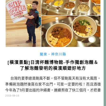
關東・神奈川縣
[橫濱景點]日清杯麵博物館-手作獨創泡麵＆
了解泡麵發明的橫濱順遊好地方
台灣的夏季總是颱風不斷，但不管颱風天有沒有大風雨，
準備碗泡麵然後窩在家不出門，可是一定要的啦！而且酒雄
今年為了9月要出版的沖繩書，連續熬夜了快三個月，才把書
的內容生出來，有時候靈感一來，真的完全不會想要出門，
2015-08-16
這時候都是靠泡麵來維繫生命徵候的呢！（也太嚴重） 20