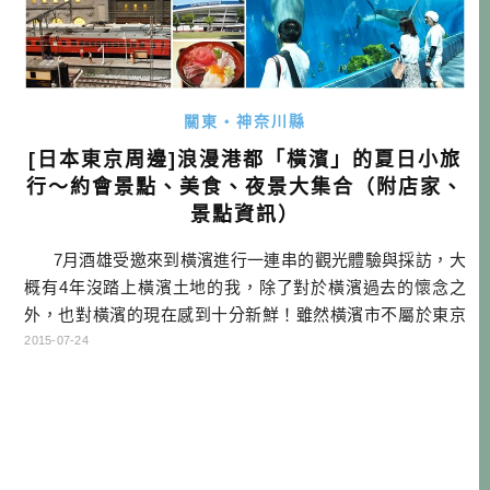
關東・神奈川縣
[日本東京周邊]浪漫港都「橫濱」的夏日小旅
行～約會景點、美食、夜景大集合（附店家、
景點資訊）
7月酒雄受邀來到橫濱進行一連串的觀光體驗與採訪，大
概有4年沒踏上橫濱土地的我，除了對於橫濱過去的懷念之
外，也對橫濱的現在感到十分新鮮！雖然橫濱市不屬於東京
都，而是屬於神奈川縣，可是卻是日本人口第二多的市，有
2015-07-24
約370萬人居住在此，是一個充滿活力的城市。 一個橫向
的沙洲（故命名為橫濱）上的小農村，經過長年不斷填海，
逐 […]…