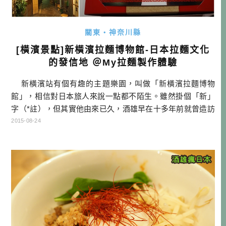
關東・神奈川縣
[橫濱景點]新橫濱拉麵博物館-日本拉麵文化
的發信地 ＠My拉麵製作體驗
新橫濱站有個有趣的主題樂園，叫做「新橫濱拉麵博物
館」，相信對日本旅人來說一點都不陌生。雖然掛個「新」
字（*註），但其實他由來已久，酒雄早在十多年前就曾造訪
過這個地方，當時就已經很有名氣了。而拉麵博物館的誕
2015-08-24
生，是在1991年新橫濱這個街區才剛發展成辦公商業區，當
地人想讓新橫濱這個城鎮能更加活絡，且也想解決中午沒地
方吃飯的問題，初代館長岩岡先生就著眼在他最愛的「拉
麵」，便 […]…