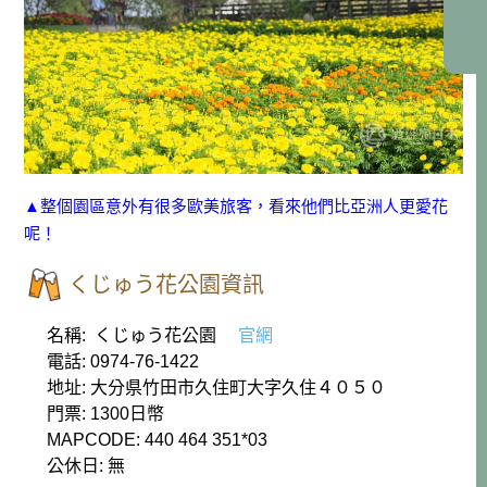
▲整個園區意外有很多歐美旅客，看來他們比亞洲人更愛花
呢！
くじゅう花公園資訊
名稱: くじゅう花公園
官網
電話: 0974-76-1422
地址: 大分県竹田市久住町大字久住４０５０
門票: 1300日幣
MAPCODE: 440 464 351*03
公休日: 無