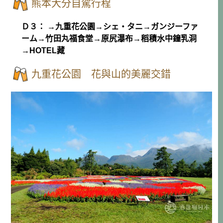
熊本大分自駕行程
Ｄ３： →九重花公園→シェ・タニ→ガンジーファ
ーム→竹田丸福食堂→原尻瀑布→稻積水中鐘乳洞
→HOTEL藏
九重花公園 花與山的美麗交錯