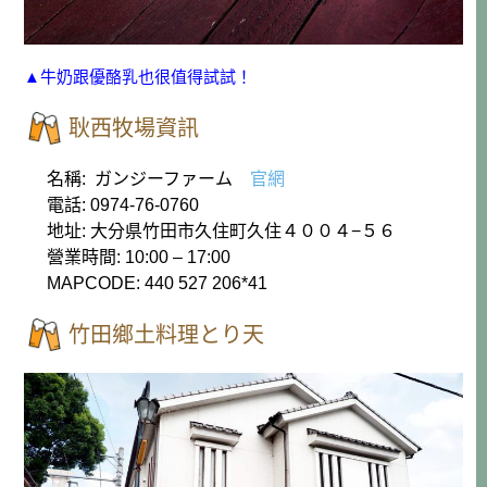
▲牛奶跟優酪乳也很值得試試！
耿西牧場資訊
名稱: ガンジーファーム
官網
電話: 0974-76-0760
地址: 大分県竹田市久住町久住４００４−５６
營業時間: 10:00 – 17:00
MAPCODE: 440 527 206*41
竹田鄉土料理とり天