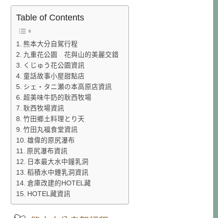
Table of Contents
熊本大分自駕行程
九重花公園 花與山的美麗交錯
くじゅう花公園資訊
童話故事小屋甜點店
シェ・タニ瀬の本高原店資訊
超美味牛奶的耿西牧場
耿西牧場資訊
竹田鄉土料理とり天
竹田丸福食堂資訊
雄偉的原尻瀑布
原尻瀑布資訊
日本最大水中鐘乳洞
稻積水中鍾乳洞資訊
倉庫改建的HOTEL藏
HOTEL藏資訊