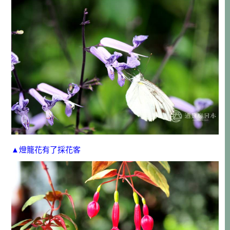
▲燈籠花有了採花客