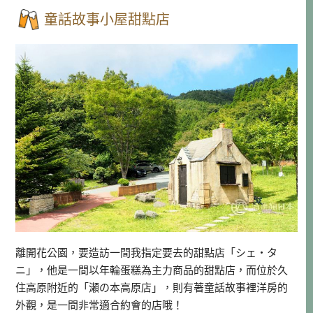
童話故事小屋甜點店
離開花公園，要造訪一間我指定要去的甜點店「シェ・タ
ニ」，他是一間以年輪蛋糕為主力商品的甜點店，而位於久
住高原附近的「瀬の本高原店」，則有著童話故事裡洋房的
外觀，是一間非常適合約會的店哦！