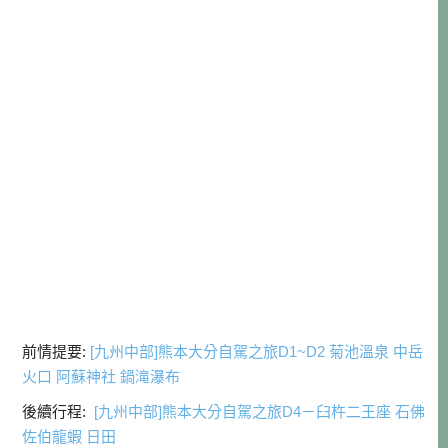
前情提要:
[九州中部]熊本大分自駕之旅D1~D2 菊池溫泉 中岳
火口 阿蘇神社 鍋滝瀑布
後續行程:
[九州中部]熊本大分自駕之旅D4－臼杵二王座 石佛
佐伯龍蝦 日田