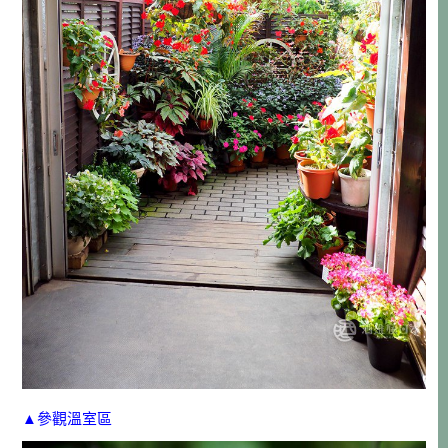
▲參觀溫室區