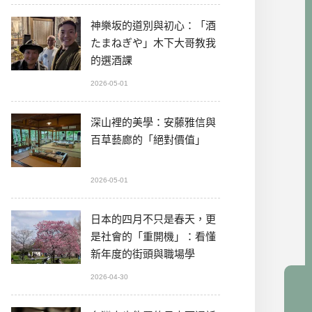
神樂坂的道別與初心：「酒
たまねぎや」木下大哥教我
的選酒課
2026-05-01
深山裡的美學：安藤雅信與
百草藝廊的「絕對價值」
2026-05-01
日本的四月不只是春天，更
是社會的「重開機」：看懂
新年度的街頭與職場學
2026-04-30