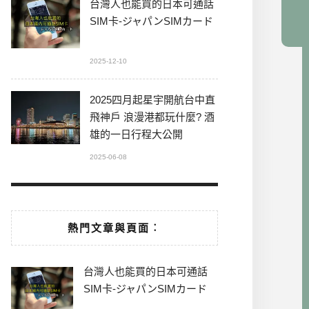
台灣人也能買的日本可通話
SIM卡-ジャパンSIMカード
2025-12-10
2025四月起星宇開航台中直
飛神戶 浪漫港都玩什麼? 酒
雄的一日行程大公開
2025-06-08
熱門文章與頁面︰
台灣人也能買的日本可通話
SIM卡-ジャパンSIMカード