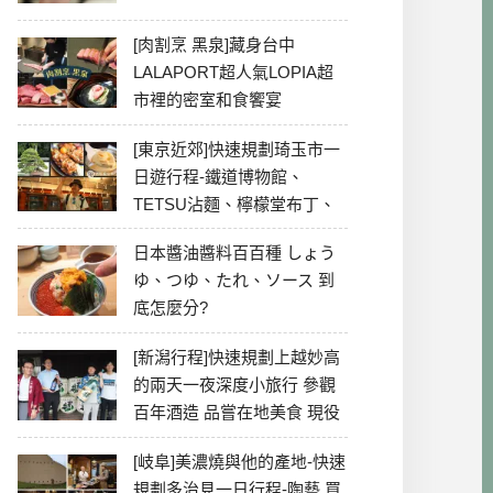
[肉割烹 黑泉]藏身台中
LALAPORT超人氣LOPIA超
市裡的密室和食饗宴
[東京近郊]快速規劃琦玉市一
日遊行程-鐵道博物館、
TETSU沾麵、檸檬堂布丁、
冰川神社、美食彙整
日本醬油醬料百百種 しょう
ゆ、つゆ、たれ、ソース 到
底怎麼分?
[新潟行程]快速規劃上越妙高
的兩天一夜深度小旅行 參觀
百年酒造 品嘗在地美食 現役
最老牌電影院
[岐阜]美濃燒與他的產地-快速
規劃多治見一日行程-陶藝 買