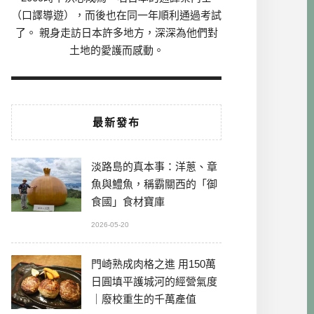
（口譯導遊），而後也在同一年順利通過考試
了。 親身走訪日本許多地方，深深為他們對
土地的愛護而感動。
最新發布
淡路島的真本事：洋蔥、章
魚與鱧魚，稱霸關西的「御
食國」食材寶庫
2026-05-20
門崎熟成肉格之進 用150萬
日圓填平護城河的經營氣度
｜廢校重生的千萬產值