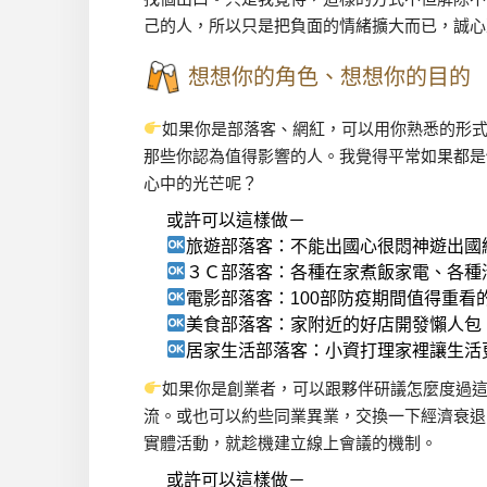
己的人，所以只是把負面的情緒擴大而已，誠心
想想你的角色、想想你的目的
如果你是部落客、網紅，可以用你熟悉的形
那些你認為值得影響的人。我覺得平常如果都是
心中的光芒呢？
或許可以這樣做－
旅遊部落客：不能出國心很悶神遊出國
３Ｃ部落客：各種在家煮飯家電、各種
電影部落客：100部防疫期間值得重看
美食部落客：家附近的好店開發懶人包
居家生活部落客：小資打理家裡讓生活
如果你是創業者，可以跟夥伴研議怎麼度過這關
流。或也可以約些同業異業，交換一下經濟衰退
實體活動，就趁機建立線上會議的機制。
或許可以這樣做－