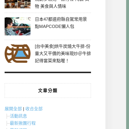
物 美食與人情味
日本47都道府縣自駕常用景
點MAPCODE懶人包
[台中美食]烘牛炭燒大牛排-份
量大又平價的美味現炒＠牛排
記得當菜來點喔！
文章分類
展開全部
|
收合全部
活動訊息
最新揪團行程