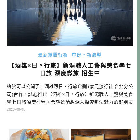
最新揪團行程
中部・新潟縣
【酒雄×日。行旅】新潟職人工藝與美食學七
日旅 深度微旅 招生中
終於可以公開了！酒雄跟日・行旅企劃 (泰元旅行社 台北分公
司)合作，誠心推出【酒雄×日。行旅】新潟職人工藝與美食
學七日旅深度行程，希望邀請想深入探索新潟魅力的好朋友
來參加！這也是時隔多年，酒雄再次推出的公開團，非常稀
2023-09-05
有罕見，還請大家多多支持！ *美食學（英語：Gastronom
y）是一門探討文化與食物之間的關係的學問，是所有與人類
飲食有關的理性知識，目的是藉由精進飲食以及了解飲食，