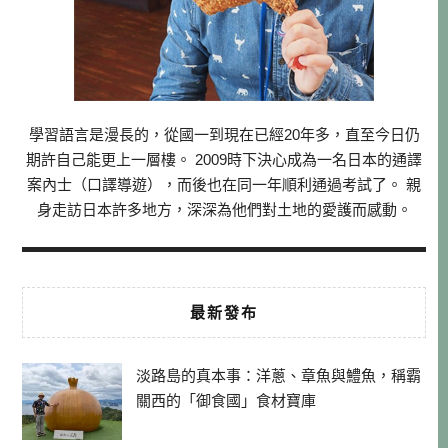
學習語言是漫長的，從國一到現在已經20年多，直至今日仍
期許自己能更上一層樓。 2009時下決心成為一名日本的通譯
案內士（口譯導遊），而後也在同一年順利通過考試了。 親
身走訪日本許多地方，深深為他們對土地的愛護而感動。
最新發布
淡路島的真本事：洋蔥、章魚與鱧魚，稱霸
關西的「御食國」食材寶庫