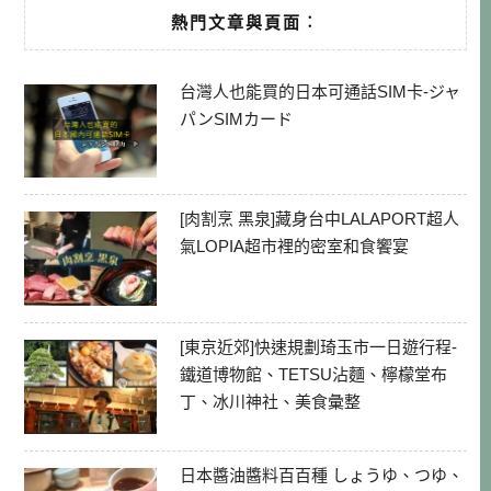
熱門文章與頁面︰
台灣人也能買的日本可通話SIM卡-ジャ
パンSIMカード
[肉割烹 黑泉]藏身台中LALAPORT超人
氣LOPIA超市裡的密室和食饗宴
[東京近郊]快速規劃琦玉市一日遊行程-
鐵道博物館、TETSU沾麵、檸檬堂布
丁、冰川神社、美食彙整
日本醬油醬料百百種 しょうゆ、つゆ、