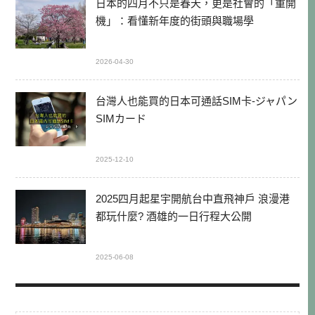
日本的四月不只是春天，更是社會的「重開
機」：看懂新年度的街頭與職場學
2026-04-30
台灣人也能買的日本可通話SIM卡-ジャパン
SIMカード
2025-12-10
2025四月起星宇開航台中直飛神戶 浪漫港
都玩什麼? 酒雄的一日行程大公開
2025-06-08