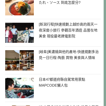
たれ、ソース 到底怎麼分?
[新潟行程]快速規劃上越妙高的兩天一
夜深度小旅行 參觀百年酒造 品嘗在地
美食 現役最老牌電影院
[岐阜]美濃燒與他的產地-快速規劃多治
見一日行程-陶藝 買物 美食與人情味
日本47都道府縣自駕常用景點
MAPCODE懶人包