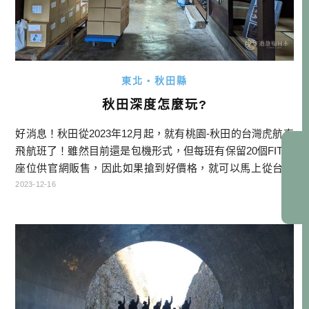
東北・秋田縣
秋田深度怎麼玩?
好消息！秋田從2023年12月起，就有桃園-秋田的台灣虎航直
飛航班了！雖然目前還是包機形式，但每班有保留20個FIT的
座位供官網販售，因此如果搶到好價格，就可以馬上從台灣
直奔秋田，大大縮減了台灣跟秋田的距離！期待未來可以轉
2023-12-16
成正式的定期航班，就能真正想去秋田就去秋田了！ 酒雄在
去年榮獲秋田縣指派，成為秋田縣部落客大使，也在九月時
再次受邀到現地訪問，本文主要是整理訪問的成果，也讓喜
歡玩在地特色的朋友 […]…