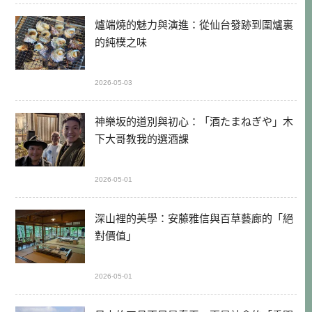
爐端燒的魅力與演進：從仙台發跡到圍爐裏
的純樸之味
2026-05-03
神樂坂的道別與初心：「酒たまねぎや」木
下大哥教我的選酒課
2026-05-01
深山裡的美學：安藤雅信與百草藝廊的「絕
對價值」
2026-05-01