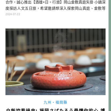
合作，誠心推出【酒雄×日。行旅】岡山倉敷真庭矢掛 小鎮深
度探訪人文五日旅，希望邀請想深入探索岡山真庭、倉敷等
小鎮魅力的好朋友來參加！這也是為數不多，酒雄推出的公
2024-07-22
開團，非常稀有罕見，還請大家多多支持！ 推薦行程 曜日 行
程 宿泊 朝食 昼食 夕食 9/6 五 桃園機場/岡山機場→湯原溫泉
→山椒魚資料館→溫泉街散策→晚餐→天然露天風呂砂湯 […]
…
九州・福岡縣
白飯控看過來! 福岡さばたろう最懂你的心 博