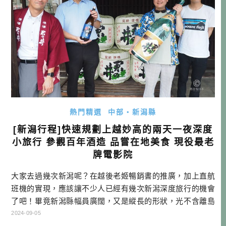
熱門精選
中部・新潟縣
[新潟行程]快速規劃上越妙高的兩天一夜深度
小旅行 參觀百年酒造 品嘗在地美食 現役最老
牌電影院
大家去過幾次新潟呢？在越後老姬暢銷書的推廣，加上直航
班機的實現，應該讓不少人已經有幾次新潟深度旅行的機會
了吧！畢竟新潟縣幅員廣闊，又是縱長的形狀，光不含離島
的海岸線，就長達300多公里，根本台灣頭到尾的長度，所以
2024-09-05