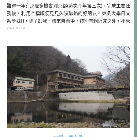
難得一年有那麼多機會到京都(這次今年第三次)，完成主要任
務後，利用空檔順便見見久沒聯絡的好朋友。東吳大學日文
系學妹H，除了跟我一樣來自台中，特別有親近感之外，不管
在中部校友會跟吉他社，都有很多互動的機會。畢業後我在
2024-06-14
台中教日文的時候，當時還曾經請H來當我的助教。因緣際會
他來到京都工作，轉眼也已經過了7、8年有，跟他在京都見
面的機會，好像也已經大於在台中了呢！ 這次是在Ｈ的介紹
下，來到了這間位於高瀨 […]…
山陽・岡山縣