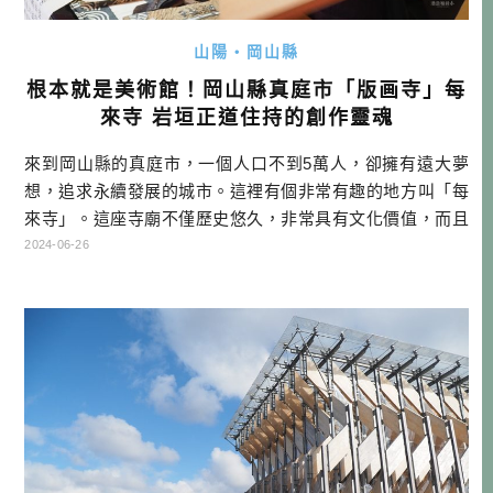
山陽・岡山縣
根本就是美術館！岡山縣真庭市「版画寺」每
來寺 岩垣正道住持的創作靈魂
來到岡山縣的真庭市，一個人口不到5萬人，卻擁有遠大夢
想，追求永續發展的城市。這裡有個非常有趣的地方叫「每
來寺」。這座寺廟不僅歷史悠久，非常具有文化價值，而且
是個藝術愛好者的天堂，根本就是個美術館。這麼有趣的地
2024-06-26
方，不能只有我知道！ 板画山 毎来寺資訊 毎来寺 〒719-322
4 岡山県真庭市目木１００１ 0867-42-0932 (拜訪之前請先電
話跟住持約時間) 根本就是美術館！一定要來每來寺的理 […]
…