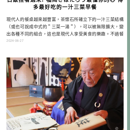
多最好吃的一汁三菜早餐
現代人的餐桌越來越豐富，茶懷石所確立下的一汁三菜結構
（或也可說成中式的＂三菜一湯＂），可以被無限擴大，變
出各種不同的組合，這也是現代人享受美食的樂趣。不過餐
桌上越來越講究的時候，究竟誰是主角，誰是配角呢？「さ
2024-06-27
ばたろう」就是一間考驗你對白飯喜愛的店！讓我帶大家來
瞧瞧！ さばたろう資訊 さばたろう MAP 官網 福岡県福岡
市中央区赤坂１丁目５−１１ アバンダント８９ 092-406-438
8 予約: […]…