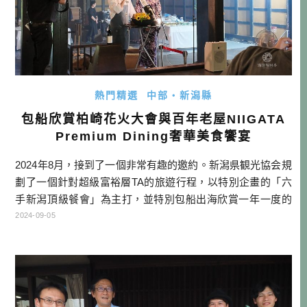
熱門精選
中部・新潟縣
包船欣賞柏崎花火大會與百年老屋NIIGATA
Premium Dining奢華美食饗宴
2024年8月，接到了一個非常有趣的邀約。新潟県観光協会規
劃了一個針對超級富裕層TA的旅遊行程，以特別企畫的「六
手新潟頂級餐會」為主打，並特別包船出海欣賞一年一度的
新潟三大花火節「柏崎花火」，並結合歷史、人文、風土等
2024-09-05
具有獨特性景點，包裝成一個奢華的旅遊方案，面向海外旅
客銷售，最頂級的方案售價高達39萬日圓。 所以這次酒雄就
是擔任試玩員的角色，幫大家搶先體驗這頂級奢華的行程。
就來看看兩天一夜下來， […]…