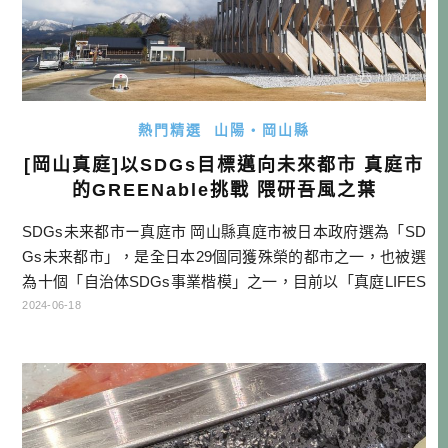
熱門精選
山陽・岡山縣
[岡山真庭]以SDGs目標邁向未來都市 真庭市
的GREENable挑戰 隈研吾風之葉
SDGs未来都市ー真庭市 岡山縣真庭市被日本政府選為「SD
Gs未来都市」，是全日本29個同獲殊榮的都市之一，也被選
為十個「自治体SDGs事業楷模」之一，目前以「真庭LIFES
TYLE(多樣性的真庭豐饒生活)」作為都市發展的目標。比起
2024-06-18
其他以物產、景點作為觀光發展重點的都市來說，SDGs主題
旅遊確實是一個亮點呢！ 來看真庭市民間企業，有採用生物
質發電，取代高汙染能源，並發展對於環境更友善的CLT(直
[…]…