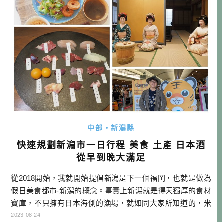
來保持身而為人 […]…
中部・新潟縣
快速規劃新潟市一日行程 美食 土產 日本酒
從早到晚大滿足
從2018開始，我就開始提倡新潟是下一個福岡，也就是做為
假日美食都市-新潟的概念。事實上新潟就是得天獨厚的食材
寶庫，不只擁有日本海側的漁場，就如同大家所知道的，米
非常好吃，是越光米的故鄉。加上雪國生活不易，發展出漬
2023-08-24