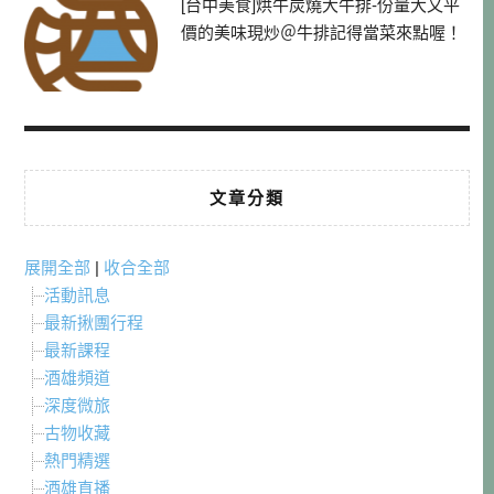
[台中美食]烘牛炭燒大牛排-份量大又平
價的美味現炒＠牛排記得當菜來點喔！
文章分類
展開全部
|
收合全部
活動訊息
最新揪團行程
最新課程
酒雄頻道
深度微旅
古物收藏
熱門精選
酒雄直播