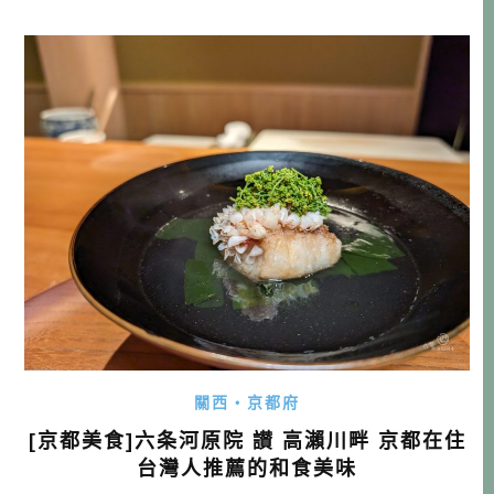
日幣(含稅)，可以吃到10貫由師傅現捏的當季食材的壽司，價
格非常實惠，作為停留新潟的午餐，是超級棒的奢侈享受，
歡迎大家也去新潟吃吃看！ 「極み」壽司官網 連結：https://
sushi-k […]…
關西・京都府
[京都美食]六条河原院 讃 高瀨川畔 京都在住
台灣人推薦的和食美味