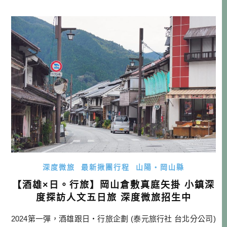
一趟旅遊要把新潟全部走完，絕非容易事。 且新潟每個地方
都有自己的特色，村上、新潟市、燕三條、長岡、湯澤、十
日町、六日町，光這些地方給你5~7天都玩不完，若還要腳步
延伸，跨過群山來到上越妙 […]…
深度微旅
最新揪團行程
山陽・岡山縣
【酒雄×日。行旅】岡山倉敷真庭矢掛 小鎮深
度探訪人文五日旅 深度微旅招生中
2024第一彈，酒雄跟日・行旅企劃 (泰元旅行社 台北分公司)