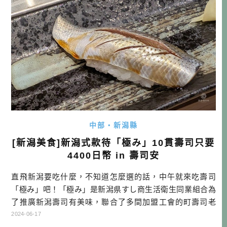
中部・新潟縣
[新潟美食]新潟式款待「極み」10貫壽司只要
4400日幣 in 壽司安
直飛新潟要吃什麼，不知道怎麼選的話，中午就來吃壽司
「極み」吧！「極み」是新潟県すし商生活衛生同業組合為
了推廣新潟壽司有美味，聯合了多間加盟工會的町壽司老
店，一起做的聯合行銷。其內容很易懂也很霸道，就是4400
2024-06-17