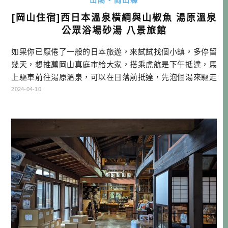
[岡山住宿]西日本溫泉橫綱與山椒魚 湯原溫泉
公眾浴場砂湯 八景旅館
如果你已厭倦了一般的日本旅遊，來試試找個小鎮，多停留
幾天，想推薦岡山真庭市給大家，搭乘虎航是下午抵達，馬
上驅車前往湯原溫泉，可以在日落前抵達，先泡個湯來驅走
日常生活的疲憊，是不是也挺不錯的呢！ ▲岡山機場全名為
2024-04-10
岡山桃太郎空港 湯原溫泉 湯原溫泉位於日本岡山縣真庭市，
是一個著名的溫泉旅遊地。這裡以其豐富的溫泉資源和美麗
的自然景觀聞名。湯原溫泉的特色之一是露天風呂「砂
湯」，這是一個天然的大型露天浴池 […]…