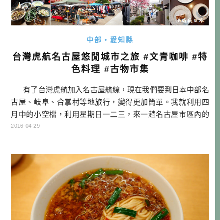
中部・愛知縣
台灣虎航名古屋悠閒城市之旅 #文青咖啡 #特
色料理 #古物市集
有了台灣虎航加入名古屋航線，現在我們要到日本中部名
古屋、岐阜、合掌村等地旅行，變得更加簡單。我就利用四
月中的小空檔，利用星期日一二三，來一趟名古屋市區內的
吃吃喝喝之旅。這次旅行沒打算去什麼遠的景點，就打算在
2016-04-29
名古屋市區走走看看，當然重點還是吃吃喝喝。但沒想到名
古屋有幾個區域蠻好逛的，以前怎麼沒有發現呢？ 對於一
個習慣旅行的人來說，行程不是那麼重要，因為你自己會去
找適合自己的地 […]…