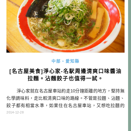
中部・愛知縣
[名古屋美食]淨心家-名駅周邊清爽口味醬油
拉麵。沾麵餃子也值得一試。
淨心家就在名古屋車站約走10分鐘距離的地方，堅持無
化學調味料，走比較清爽口味的路線。不管是拉麵、沾麵、
餃子都有相當水準，如果住在名古屋車站，又想吃拉麵的
話，我想會是很不錯的選擇。他們家的湯頭是走純正醬油
2014-12-28
底，清爽但不算清淡，鹹度是足夠的。另外很特別是點拉麵
的話，還可以選麵，有兩種不同口感的麵可供選擇，真是非