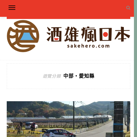
中部・愛知縣
遊覽分類