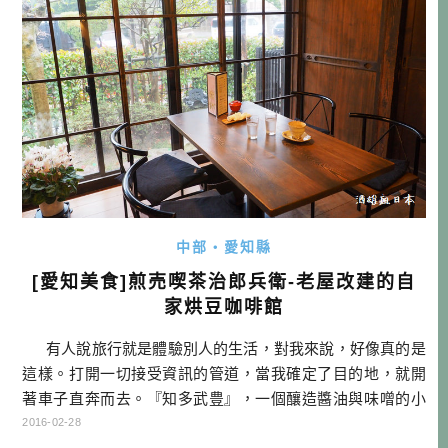
中部・愛知縣
[愛知美食]煎売喫茶治郎兵衛-老屋改建的自
家烘豆咖啡館
有人說旅行就是體驗別人的生活，對我來說，好像真的是
這樣。打開一切接受資訊的管道，當我確定了目的地，就開
著車子直奔而去。『知多武豊』，一個釀造醬油與味噌的小
鎮，至今仍保留著歷史的痕跡，我們造訪的是『煎売喫茶治
2016-02-28