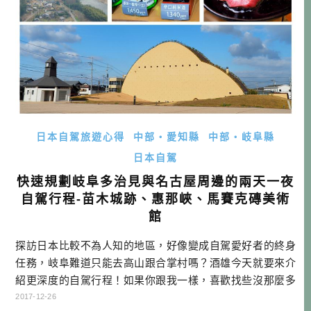
日本自駕旅遊心得
中部・愛知縣
中部・岐阜縣
日本自駕
快速規劃岐阜多治見與名古屋周邊的兩天一夜
自駕行程-苗木城跡、惠那峽、馬賽克磚美術
館
探訪日本比較不為人知的地區，好像變成自駕愛好者的終身
任務，岐阜難道只能去高山跟合掌村嗎？酒雄今天就要來介
紹更深度的自駕行程！如果你跟我一樣，喜歡找些沒那麼多
團體客人的地方，那這些行程，就很值得參考哦！ 岐阜愛知
2017-12-26