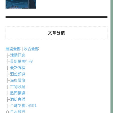
文章分類
展開全部
|
收合全部
活動訊息
最新揪團行程
最新課程
酒雄頻道
深度微旅
古物收藏
熱門精選
酒雄直播
台湾で食い倒れ
日本旅行