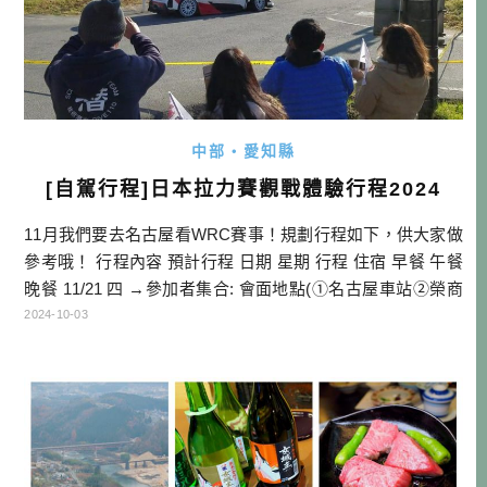
中部・愛知縣
[自駕行程]日本拉力賽觀戰體驗行程2024
11月我們要去名古屋看WRC賽事！規劃行程如下，供大家做
參考哦！ 行程內容 預計行程 日期 星期 行程 住宿 早餐 午餐
晚餐 11/21 四 →參加者集合: 會面地點(①名古屋車站②榮商
圈大通公園) →飯店主廚法式晚餐→住宿:百年草 百年草 機上
2024-10-03
餐 飯店晚餐 11/22 五 →0400集合→0500~1700 WRC會場(供
應早餐、早午餐、午餐、下午茶共3.5餐，以及關谷社長TALK
秀 簡單 […]…