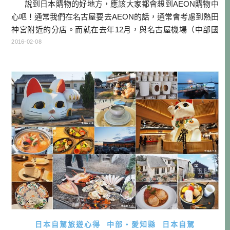
說到日本購物的好地方，應該大家都會想到AEON購物中
心吧！通常我們在名古屋要去AEON的話，通常會考慮到熱田
神宮附近的分店。而就在去年12月，與名古屋機場（中部國
際機場）隔一座橋的城市『常滑』，開了一間佔地十分廣闊
2016-02-08
的MALL，他的名字就是『AEON MALL常滑』，未來大家到
名古屋想要購物的話，或許可以考慮來逛常滑這間AEON喔！
除了可以逛街之外，世界最 […]…
日本自駕旅遊心得
中部・愛知縣
日本自駕