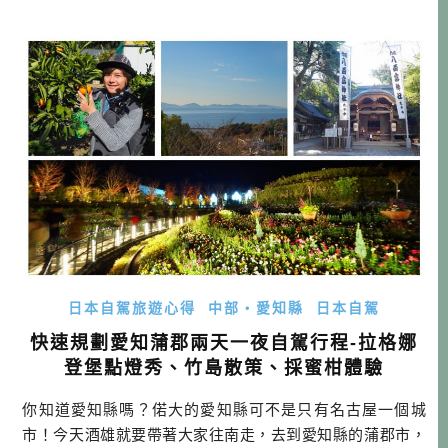
兩天一夜行程推薦 DAY1： 租車→多治見馬賽克磚美術館→
苗木城跡→岩村城下町→恵那峡温泉 DAY2： 路線Ａ：→愛
地球博公園（小梅之家）→豐田博物館→回名古屋吃美食 路
線Ｂ：→國寶犬山城 […]…
日本自駕旅遊心得
中部・愛知縣
日本自駕
快速規劃愛知蒲郡兩天一夜自駕行程-拉格娜
登堡點燈秀、竹島散策、採蜜柑體驗
你知道愛知縣嗎？偌大的愛知縣可不是只有名古屋一個城
市！今天酒雄就要帶著大家往南走，去到愛知縣的蒲郡市，