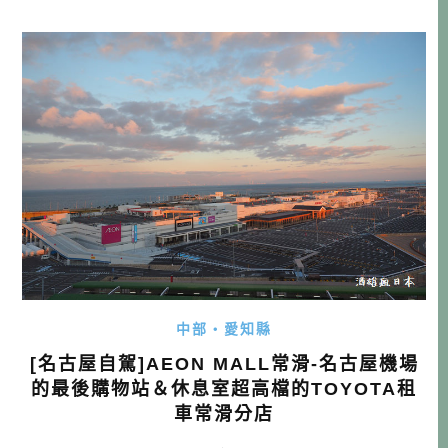
郎兵衛』，一個老夫婦經營，由老房子改建的咖啡館。 一
進房子，就有木頭的香氣撲鼻而來，從格子窗可以看見優雅
的庭園，即便是下雨，都特有風情。名古屋一帶有 […]…
中部・愛知縣
[名古屋自駕]AEON MALL常滑-名古屋機場
的最後購物站＆休息室超高檔的TOYOTA租
車常滑分店