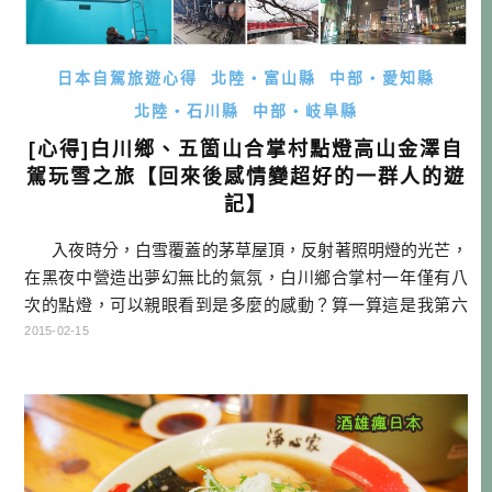
日本自駕旅遊心得
北陸・富山縣
中部・愛知縣
北陸・石川縣
中部・岐阜縣
[心得]白川鄉、五箇山合掌村點燈高山金澤自
駕玩雪之旅【回來後感情變超好的一群人的遊
記】
入夜時分，白雪覆蓋的茅草屋頂，反射著照明燈的光芒，
在黑夜中營造出夢幻無比的氣氛，白川鄉合掌村一年僅有八
次的點燈，可以親眼看到是多麼的感動？算一算這是我第六
次造訪白川鄉，也是第三次親眼欣賞到點燈。一如往常的，
2015-02-15
在寒風中從五點半站到七點，就為了留下這美麗的景色。白
川鄉點燈的魅力，已經越來越為人知，整個山頭上等候點燈
的人潮中，也許講中文的還多於日本人。或許我該找尋下一
個祕境了。 這一趟旅程， […]…