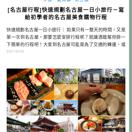
[名古屋行程]快速規劃名古屋一日小旅行－寫
給初學者的名古屋美食購物行程
快速規劃名古屋一日小旅行｜ 如果只有一整天的時間，又是
第一次到名古屋，那要怎麼安排行程呢？就讓酒雄幫你排一
下簡單的行程吧！大家到名古屋可能是為了交通的轉運，或
是想要吃吃買買，又可以做些簡單的觀光。本文就針對第一
2017-02-02
次玩名古屋，但又想吃一些在地人吃的美食，而且預算還不
是太高的小資族角度來分享！ 名古屋一日行程 KAKO咖啡店
早餐→總也是要有點文藝氣息~名古屋城→從大須商店街逛到
榮商圈→傳統味居酒屋大甚 […]…