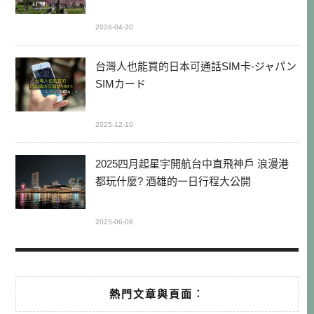
2026-04-30
台灣人也能買的日本可通話SIM卡-ジャパン
SIMカード
2025-12-10
2025四月起星宇開航台中直飛神戶 浪漫港
都玩什麼? 酒雄的一日行程大公開
2025-06-08
熱門文章與頁面︰