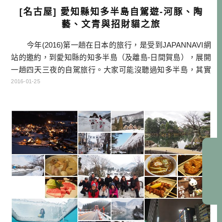
[名古屋] 愛知縣知多半島自駕遊-河豚、陶
藝、文青與招財貓之旅
今年(2016)第一趟在日本的旅行，是受到JAPANNAVI網
站的邀約，到愛知縣的知多半島（及離島-日間賀島），展開
一趟四天三夜的自駕旅行。大家可能沒聽過知多半島，其實
就是名古屋機場所在的半島，夾在伊勢灣跟知多灣之間，有
2016-01-25
著豐富的水產資源，特產就是龍蝦(伊勢海老)、河豚、以及各
式各樣的鮮魚、水產。工藝品方面則是以陶藝的「常滑燒」
聞名。 從知多半島開車進名古屋市區還有40分 […]…