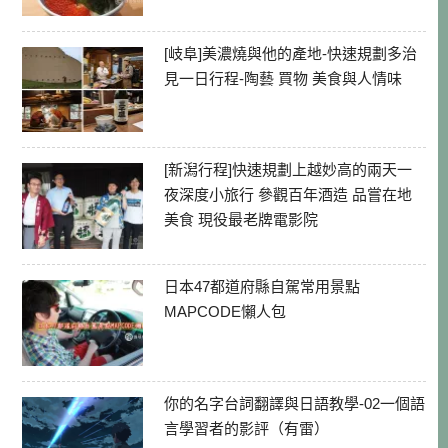
[岐阜]美濃燒與他的產地-快速規劃多治
見一日行程-陶藝 買物 美食與人情味
[新潟行程]快速規劃上越妙高的兩天一
夜深度小旅行 參觀百年酒造 品嘗在地
美食 現役最老牌電影院
日本47都道府縣自駕常用景點
MAPCODE懶人包
你的名字台詞翻譯與日語教學-02一個語
言學習者的影評（有雷）