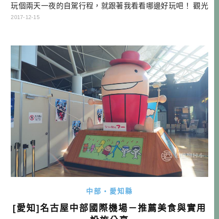
玩個兩天一夜的自駕行程，就跟著我看看哪邊好玩吧！ 觀光
地理小知識 名古屋市當然是愛知縣廣為人知的大城市，不過
2017-12-15
愛知縣還有許多有趣的城市可以走走，我幫大家列出幾個重
點如下 犬山市（櫻花名所・國寶犬山城） 長久手市（豐田汽
車博物館、愛地球博公園） 豐田市（日本首見以企業名為名
的城市、TOYOTA總公司 […]…
中部・愛知縣
[愛知]名古屋中部國際機場－推薦美食與實用