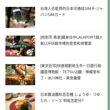
台灣人也能買的日本可通話SIM卡-ジャ
パンSIMカード
[肉割烹 黑泉]藏身台中LALAPORT超人
氣LOPIA超市裡的密室和食饗宴
[東京近郊]快速規劃琦玉市一日遊行程-
鐵道博物館、TETSU沾麵、檸檬堂布
丁、冰川神社、美食彙整
日本醬油醬料百百種 しょうゆ、つゆ、
たれ、ソース 到底怎麼分?