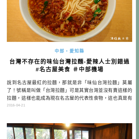
中部・愛知縣
台灣不存在的味仙台灣拉麵-愛辣人士別錯過
#名古屋美食 ＃中部機場
說到名古屋最紅的拉麵，那就是非「味仙台灣拉麵」莫屬
了！號稱是叫做「台灣拉麵」可是其實台灣並沒有賣這樣的
拉麵，這樣也能成為現在名古屋的代表性食物，這也真是有
夠神奇的事情。其實台灣拉麵的起源非常早，味仙店的台灣
2016-04-21
人老闆在大約40年前，就發明這道料理，是改良自台南擔仔
麵，但加入大量的辣椒，等於是超辣擔仔麵的概念。起初是
做給員工吃，後來有些客人吃到之後深深愛上這個口味，就
慢慢推廣了起來。現在連TOYOTA […]…