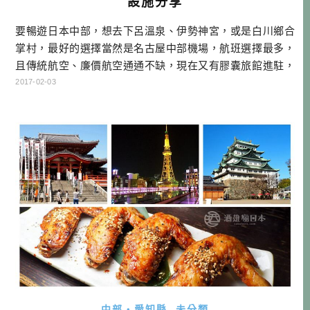
設施分享
要暢遊日本中部，想去下呂溫泉、伊勢神宮，或是白川鄉合
掌村，最好的選擇當然是名古屋中部機場，航班選擇最多，
且傳統航空、廉價航空通通不缺，現在又有膠囊旅館進駐，
讓想小資玩日本的朋友多了一個選擇！ 本文就帶大家來認識
2017-02-03
日本中部的玄關口－名古屋中部國際機場，看看有什麼航班
可以選擇，也看看有沒有美食，以及一定有用的設施哦！ 名
古屋中部機場小檔案 名稱:中部國際機場 官網 所在地:愛知縣
機場代碼:NGO […]…
中部・愛知縣
未分類