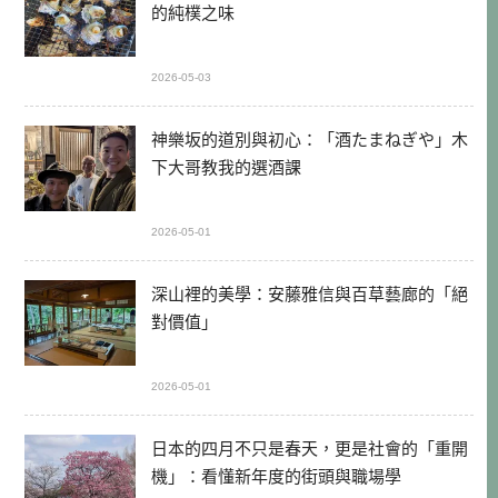
的純樸之味
2026-05-03
神樂坂的道別與初心：「酒たまねぎや」木
下大哥教我的選酒課
2026-05-01
深山裡的美學：安藤雅信與百草藝廊的「絕
對價值」
2026-05-01
日本的四月不只是春天，更是社會的「重開
機」：看懂新年度的街頭與職場學