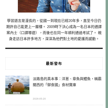
學習語言是漫長的，從國一到現在已經20年多，直至今日仍
期許自己能更上一層樓。 2009時下決心成為一名日本的通譯
案內士（口譯導遊），而後也在同一年順利通過考試了。 親
身走訪日本許多地方，深深為他們對土地的愛護而感動。
最新發布
淡路島的真本事：洋蔥、章魚與鱧魚，稱霸
關西的「御食國」食材寶庫
2026-05-20