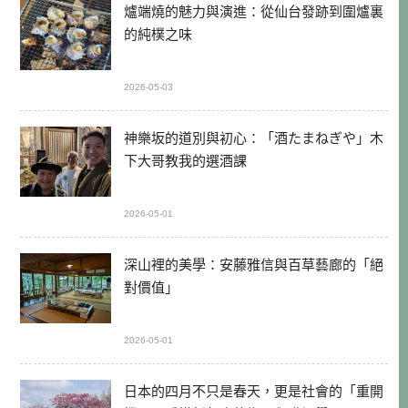
爐端燒的魅力與演進：從仙台發跡到圍爐裏
的純樸之味
2026-05-03
神樂坂的道別與初心：「酒たまねぎや」木
下大哥教我的選酒課
2026-05-01
深山裡的美學：安藤雅信與百草藝廊的「絕
對價值」
2026-05-01
日本的四月不只是春天，更是社會的「重開