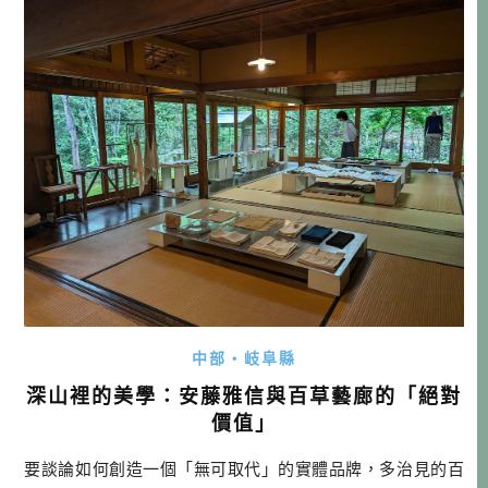
站在藤棚下，看著頭頂上那片綿延數百甚至上千平方公尺的
壯闊紫色，再順著盤根錯節的藤蔓找回 […]…
中部・岐阜縣
深山裡的美學：安藤雅信與百草藝廊的「絕對
價值」
要談論如何創造一個「無可取代」的實體品牌，多治見的百