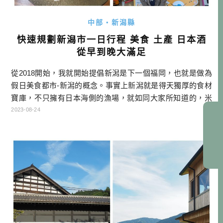
中部・新潟縣
快速規劃新潟市一日行程 美食 土產 日本酒
從早到晚大滿足
從2018開始，我就開始提倡新潟是下一個福岡，也就是做為
假日美食都市-新潟的概念。事實上新潟就是得天獨厚的食材
寶庫，不只擁有日本海側的漁場，就如同大家所知道的，米
非常好吃，是越光米的故鄉。加上雪國生活不易，發展出漬
2023-08-24
物、發酵食的文化等，種種因素交融下，來新潟吃美食，是
我真心推薦的好選擇。 本文匯集主要寫給第二次以上來新潟
的深度玩家，特別針對美食跟土產，就來看看酒雄介紹什麼
好吃的吧！ 想跟酒雄一起去 […]…