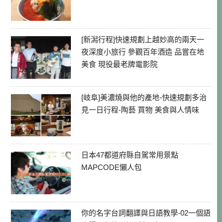
[新潟行程]快速規劃上越妙高的兩天一
夜深度小旅行 參觀百年酒造 品嘗在地
美食 現役最老牌電影院
[岐阜]美濃燒與他的產地-快速規劃多治
見一日行程-陶藝 買物 美食與人情味
日本47都道府縣自駕常用景點
MAPCODE懶人包
你的名字台詞翻譯與日語教學-02一個語