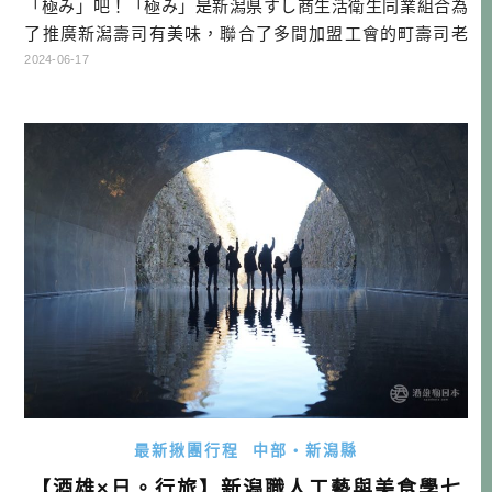
「極み」吧！「極み」是新潟県すし商生活衛生同業組合為
了推廣新潟壽司有美味，聯合了多間加盟工會的町壽司老
店，一起做的聯合行銷。其內容很易懂也很霸道，就是4400
2024-06-17
日幣(含稅)，可以吃到10貫由師傅現捏的當季食材的壽司，價
格非常實惠，作為停留新潟的午餐，是超級棒的奢侈享受，
歡迎大家也去新潟吃吃看！ 「極み」壽司官網 連結：https://
sushi-k […]…
最新揪團行程
中部・新潟縣
【酒雄×日。行旅】新潟職人工藝與美食學七