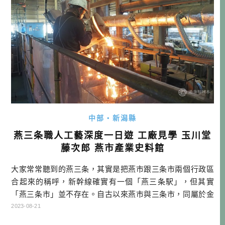
中部・新潟縣
燕三条職人工藝深度一日遊 工廠見學 玉川堂
藤次郎 燕市產業史料館
大家常常聽到的燕三条，其實是把燕市跟三条市兩個行政區
合起來的稱呼，新幹線確實有一個「燕三条駅」，但其實
「燕三条市」並不存在。自古以來燕市與三条市，同屬於金
屬加工業的產業鏈，大致上來說，居住於「燕市」主要是金
2023-08-21
屬加工業的職人，而「三条市」則住比較多流通金屬製品的