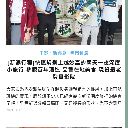
中部・新潟縣
熱門精選
[新潟行程]快速規劃上越妙高的兩天一夜深度
小旅行 參觀百年酒造 品嘗在地美食 現役最老
牌電影院
大家去過幾次新潟呢？在越後老姬暢銷書的推廣，加上直航
班機的實現，應該讓不少人已經有幾次新潟深度旅行的機會
了吧！畢竟新潟縣幅員廣闊，又是縱長的形狀，光不含離島
的海岸線，就長達300多公里，根本台灣頭到尾的長度，所以
2024-09-05
一趟旅遊要把新潟全部走完，絕非容易事。 且新潟每個地方
都有自己的特色，村上、新潟市、燕三條、長岡、湯澤、十