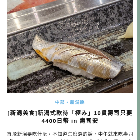
日町、六日町，光這些地方給你5~7天都玩不完，若還要腳步
延伸，跨過群山來到上越妙 […]…
中部・新潟縣
[新潟美食]新潟式款待「極み」10貫壽司只要
4400日幣 in 壽司安
直飛新潟要吃什麼，不知道怎麼選的話，中午就來吃壽司