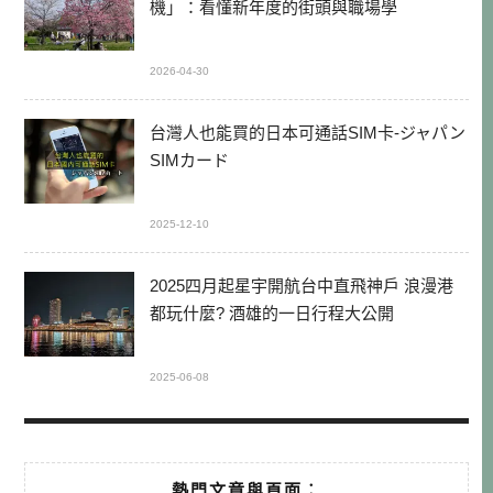
機」：看懂新年度的街頭與職場學
2026-04-30
台灣人也能買的日本可通話SIM卡-ジャパン
SIMカード
2025-12-10
2025四月起星宇開航台中直飛神戶 浪漫港
都玩什麼? 酒雄的一日行程大公開
2025-06-08
熱門文章與頁面︰