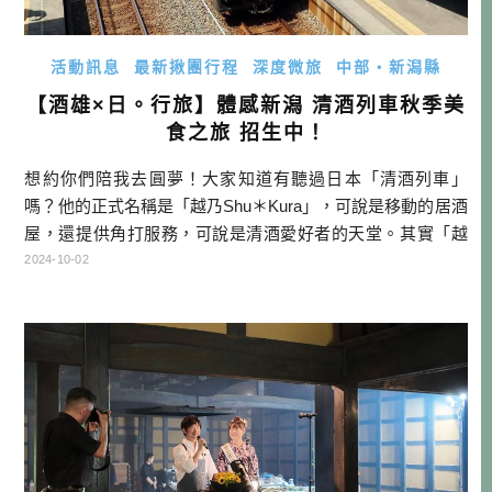
活動訊息
最新揪團行程
深度微旅
中部・新潟縣
【酒雄×日。行旅】體感新潟 清酒列車秋季美
食之旅 招生中！
想約你們陪我去圓夢！大家知道有聽過日本「清酒列車」
嗎？他的正式名稱是「越乃Shu＊Kura」，可說是移動的居酒
屋，還提供角打服務，可說是清酒愛好者的天堂。其實「越
乃Shu＊Kura」已經運行了有10年之久，這十年我從一個普通
2024-10-02
的清酒粉，基於興趣考取唎酒師執照，又進修成日本酒學講
師，最後還直接晉升成清酒代理商，有這麼大的變化，但竟
然還沒搭過清酒列車。我想是時候了，就選在今年生日，就
是我圓夢之時！ ＊ […]…