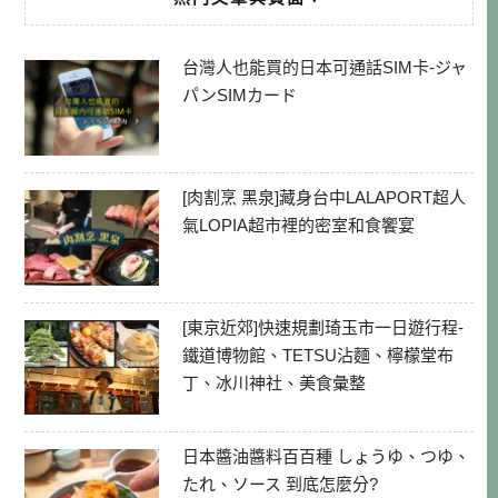
台灣人也能買的日本可通話SIM卡-ジャ
パンSIMカード
[肉割烹 黑泉]藏身台中LALAPORT超人
氣LOPIA超市裡的密室和食饗宴
[東京近郊]快速規劃琦玉市一日遊行程-
鐵道博物館、TETSU沾麵、檸檬堂布
丁、冰川神社、美食彙整
日本醬油醬料百百種 しょうゆ、つゆ、
たれ、ソース 到底怎麼分?