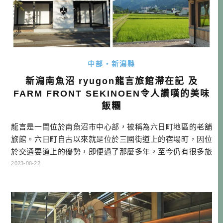
中部・新潟縣
新潟南魚沼 ryugon龍言旅館滯在記 及
FARM FRONT SEKINOEN令人讚嘆的美味
飯糰
龍言是一間位於南魚沼市中心部，被稱為六日町地區的老舖
旅館。六日町自古以來就是位於三國街道上的宿場町，因位
於交通要道上的優勢，即便過了那麼多年，至今仍有很多旅
宿在此區。因為旅館的基地，是建於以前「龍言寺」所在位
2023-08-22
置，所以才取了這個名字。 想跟酒雄一起去深度探訪新潟? 2
023唯一一團 詳情請點→→連結 龍言旅館的建築，很大部分
是將有200年歷史的豪農房子移築過來，加上其他附屬建築而
成，建築本身就 […]…