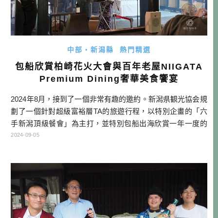
中部・新潟縣
熱門精選
包船欣賞柏崎花火大會與百年老屋NIIGATA
Premium Dining奢華美食饗宴
2024年8月，接到了一個非常有趣的邀約。新潟県観光協会規
劃了一個針對超級富裕層TA的旅遊行程，以特別企畫的「六
手新潟頂級餐會」為主打，並特別包船出海欣賞一年一度的
新潟三大花火節「柏崎花火」，並結合歷史、人文、風土等
2024-09-05
具有獨特性景點，包裝成一個奢華的旅遊方案，面向海外旅
客銷售，最頂級的方案售價高達39萬日圓。 所以這次酒雄就
是擔任試玩員的角色，幫大家搶先體驗這頂級奢華的行程。
就來看看兩天一夜下來， […]…