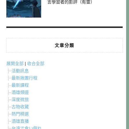
言學習者的影評（有雷）
文章分類
展開全部
|
收合全部
活動訊息
最新揪團行程
最新課程
酒雄頻道
深度微旅
古物收藏
熱門精選
酒雄直播
台湾で食い倒れ