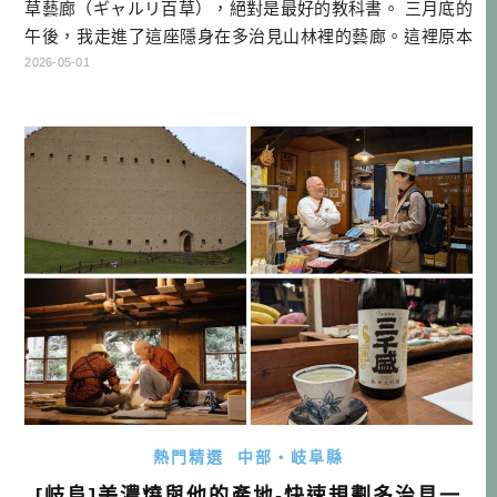
草藝廊（ギャルリ百草），絕對是最好的教科書。 三月底的
午後，我走進了這座隱身在多治見山林裡的藝廊。這裡原本
是一棟百年歷史的古民家，1998 年被陶藝家安藤雅信移築至
2026-05-01
此。坐計程車的話大約需要2500日幣的距離，下車時不斷心
裡想：「為什麼是這麼郊外的地方呢？」邏輯上來說，作為
一個成功的品牌，只要有足夠的死忠支持者與支撐理想的實
質營收，你就可以任性地 […]…
熱門精選
中部・岐阜縣
[岐阜]美濃燒與他的產地-快速規劃多治見一