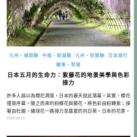
九州・福岡縣
中部・新潟縣
九州・佐賀縣
日本旅行
關東・茨城
日本五月的生命力：紫藤花的地景美學與色彩
接力
許多人誤以為櫻花凋落，日本的春天就此落幕。其實，櫻花
僅是序幕。隨之而來的粉蝶花與藤花，將色彩由粉轉紫；接
著由杜鵑、繡球花一路接力至盛夏的向日葵。日本的花季，
此時才正要進入高潮。而五月的藤花，正是這場視覺饗宴
2026-05-10
中，由春入夏最華麗的切換點。 日本人看櫻花，看的是「散
落」時的短暫浪漫；但看藤花，看的卻是「生命力」。當你