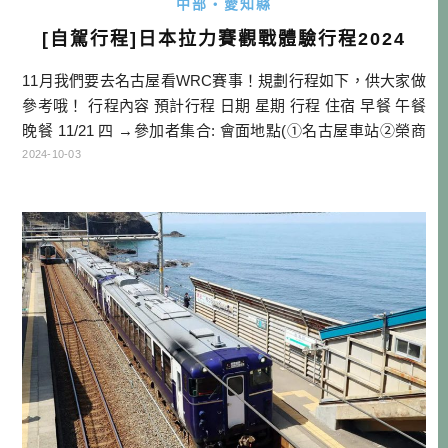
中部・愛知縣
[自駕行程]日本拉力賽觀戰體驗行程2024
11月我們要去名古屋看WRC賽事！規劃行程如下，供大家做
參考哦！ 行程內容 預計行程 日期 星期 行程 住宿 早餐 午餐
晚餐 11/21 四 →參加者集合: 會面地點(①名古屋車站②榮商
圈大通公園) →飯店主廚法式晚餐→住宿:百年草 百年草 機上
2024-10-03
餐 飯店晚餐 11/22 五 →0400集合→0500~1700 WRC會場(供
應早餐、早午餐、午餐、下午茶共3.5餐，以及關谷社長TALK
秀 簡單 […]…