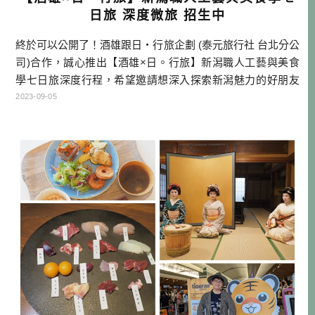
日旅 深度微旅 招生中
終於可以公開了！酒雄跟日・行旅企劃 (泰元旅行社 台北分公
司)合作，誠心推出【酒雄×日。行旅】新潟職人工藝與美食
學七日旅深度行程，希望邀請想深入探索新潟魅力的好朋友
來參加！這也是時隔多年，酒雄再次推出的公開團，非常稀
2023-09-05
有罕見，還請大家多多支持！ *美食學（英語：Gastronom
y）是一門探討文化與食物之間的關係的學問，是所有與人類
飲食有關的理性知識，目的是藉由精進飲食以及了解飲食，
來保持身而為人 […]…