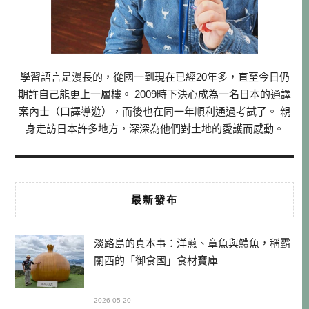
學習語言是漫長的，從國一到現在已經20年多，直至今日仍
期許自己能更上一層樓。 2009時下決心成為一名日本的通譯
案內士（口譯導遊），而後也在同一年順利通過考試了。 親
身走訪日本許多地方，深深為他們對土地的愛護而感動。
最新發布
淡路島的真本事：洋蔥、章魚與鱧魚，稱霸
關西的「御食國」食材寶庫
2026-05-20