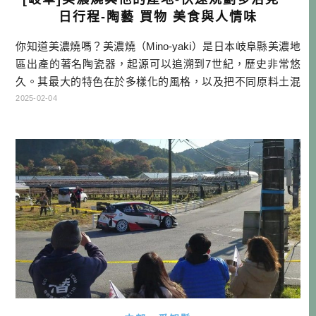
日行程-陶藝 買物 美食與人情味
你知道美濃燒嗎？美濃燒（Mino-yaki）是日本岐阜縣美濃地
區出產的著名陶瓷器，起源可以追溯到7世紀，歷史非常悠
久。其最大的特色在於多樣化的風格，以及把不同原料土混
合產生新風貌的技術。美濃燒的作品結合了實用性和美觀
2025-02-04
性，常見於茶具、餐具和花瓶等日常生活用品中。與其他產
地相比，美濃燒以其多樣的釉色（這也跟原料土混合技術成
熟有關）和裝飾技術、深厚的歷史背景及獨特的地理優勢，
具有獨特的魅力。 多治見市 […]…