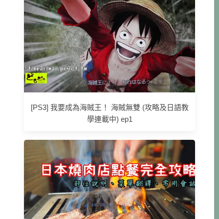
[PS3] 我要成為海賊王！ 海賊無雙 (攻略及日語教
學連載中) ep1