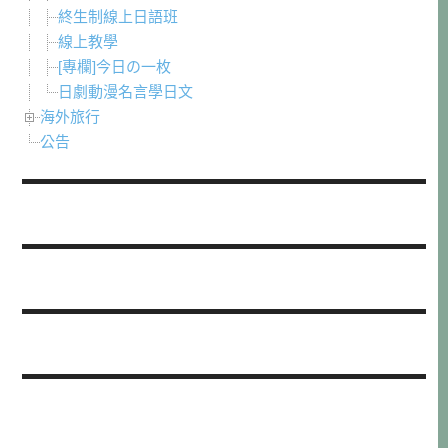
終生制線上日語班
線上教學
[專欄]今日の一枚
日劇動漫名言學日文
海外旅行
公告