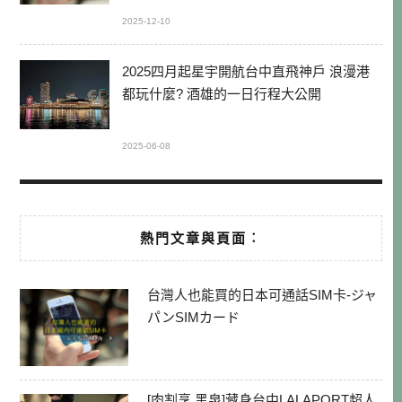
2025-12-10
2025四月起星宇開航台中直飛神戶 浪漫港
都玩什麼? 酒雄的一日行程大公開
2025-06-08
熱門文章與頁面︰
台灣人也能買的日本可通話SIM卡-ジャ
パンSIMカード
[肉割烹 黑泉]藏身台中LALAPORT超人