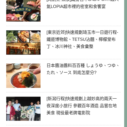
氣LOPIA超市裡的密室和食饗宴
[東京近郊]快速規劃琦玉市一日遊行程-
鐵道博物館、TETSU沾麵、檸檬堂布
丁、冰川神社、美食彙整
日本醬油醬料百百種 しょうゆ、つゆ、
たれ、ソース 到底怎麼分?
[新潟行程]快速規劃上越妙高的兩天一
夜深度小旅行 參觀百年酒造 品嘗在地
美食 現役最老牌電影院