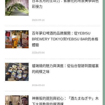
日本五月的生命力：紫藤花的地景美學與色
彩接力
2026-05-10
百年夢幻啤酒的品牌展開：從YEBISU
BREWERY TOKYO到YEBISU BAR的本格
體驗
2026-05-04
爐端燒的魅力與演進：從仙台發跡到圍爐裏
的純樸之味
2026-05-03
神樂坂的道別與初心：「酒たまねぎや」木
下大哥教我的選酒課