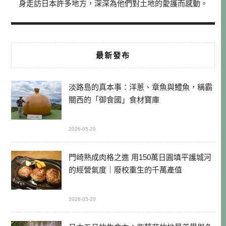
身走訪日本許多地方，深深為他們對土地的愛護而感動。
最新發布
淡路島的真本事：洋蔥、章魚與鱧魚，稱霸
關西的「御食國」食材寶庫
2026-05-20
門崎熟成肉格之進 用150萬日圓填平護城河
的經營氣度｜廢校重生的千萬產值
2026-05-20