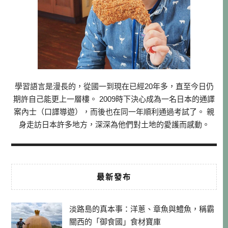
學習語言是漫長的，從國一到現在已經20年多，直至今日仍
期許自己能更上一層樓。 2009時下決心成為一名日本的通譯
案內士（口譯導遊），而後也在同一年順利通過考試了。 親
身走訪日本許多地方，深深為他們對土地的愛護而感動。
最新發布
淡路島的真本事：洋蔥、章魚與鱧魚，稱霸
關西的「御食國」食材寶庫