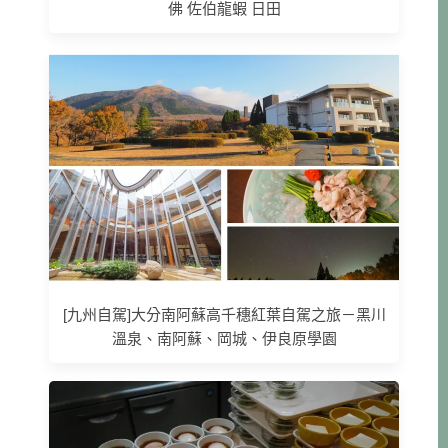
佛 佐伯龍蝦 日田
[九州自駕]大分南阿蘇高千穗紅葉自駕之旅－黑川
溫泉、南阿蘇、岡城、伊良原學園