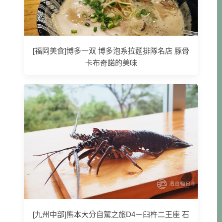
[福岡美食]博多一双 博多泡系拉麵排隊名店 豚骨
卡布奇諾的美味
[九州中部]熊本大分自駕之旅D4－臼杵二王座 石