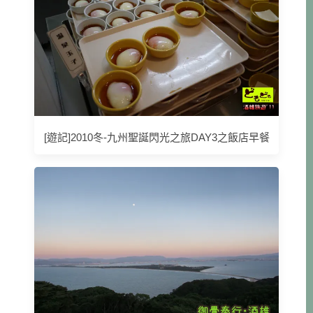
[遊記]2010冬-九州聖誕閃光之旅DAY3之飯店早餐