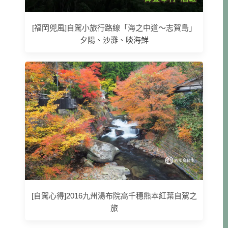
[福岡兜風]自駕小旅行路線「海之中道～志賀島」
夕陽、沙灘、啖海鮮
[自駕心得]2016九州湯布院高千穗熊本紅葉自駕之
旅