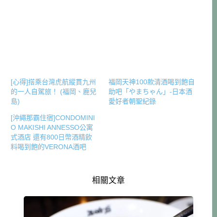
[心得]搭乘台灣虎航縱貫九州
福岡天神100款清酒喝到飽自
的一人自駕旅！ (福岡、鹿兒
助吧「やまちゃん」-日本酒
島)
愛好者朝聖紀錄
[沖繩那霸住宿]CONDOMINI
O MAKISHI ANNESSO公寓
式酒店 還有800日幣酒精飲
料喝到飽的VERONA酒吧
相關文章