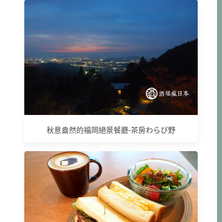
秋意盎然的福岡絕景餐廳-茶房わらび野