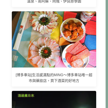
溫泉、南阿蘇、岡城、伊良原學園
[博多車站]生活感滿點的MING～博多車站唯一超
市與藥妝店，買下酒菜的好地方