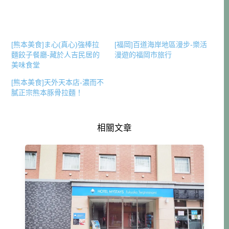
[熊本美食]ま心(真心)強棒拉
[福岡]百道海岸地區漫步-樂活
麵餃子餐廳-藏於人吉民居的
漫遊的福岡市旅行
美味食堂
[熊本美食]天外天本店-濃而不
膩正宗熊本豚骨拉麵！
相關文章