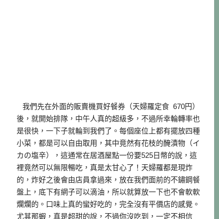
我們先在外面的販賣機買好餐券（天婦羅定食 670円）
後，就開始排隊，中午人真的超級多，不過所幸輪轉率也
是很快，一下子就輪到我們了。每個座位上都有擺放四種
小菜，都是可以自由取用，其中竟然有花枝的醃漬物（イ
カの塩辛），這通常在居酒屋點一份要525日幣的說，這
裡竟然可以無限暢吃，真是太甘心了！天婦羅都是現炸
的，炸好之後會由店員拿過來，放在我們面前的不鏽鋼餐
盤上，底下有網子可以滴油，所以就算放一下也不會軟軟
爛爛的。口味上真的蠻好吃的，完全沒有平價店的感覺。
尤其那蝦，真是超甜的說，不過你沒吃到，一定不相信