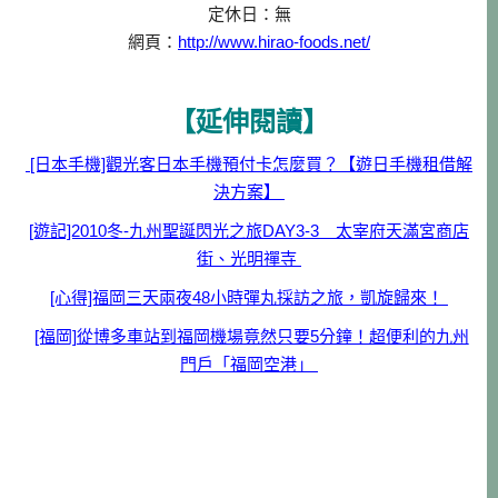
定休日：無
網頁：
http://www.hirao-foods.net/
【延伸閱讀】
[日本手機]觀光客日本手機預付卡怎麼買？【遊日手機租借解
決方案】
[遊記]2010冬-九州聖誕閃光之旅DAY3-3 太宰府天滿宮商店
街、光明禪寺
[心得]福岡三天兩夜48小時彈丸採訪之旅，凱旋歸來！
[福岡]從博多車站到福岡機場竟然只要5分鐘！超便利的九州
門戶「福岡空港」