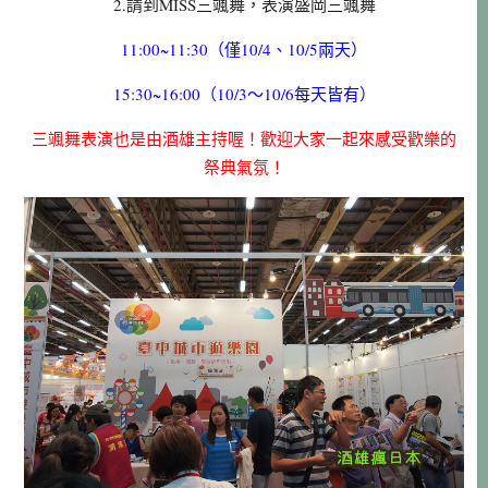
2.請到MISS三
舞，表演盛岡三
舞
颯
颯
11:00~11:30（僅10/4、10/5兩天）
15:30~16:00（10/3～10/6每天皆有）
三颯舞表演也是由酒雄主持喔！歡迎大家一起來感受歡樂的
祭典氣氛！