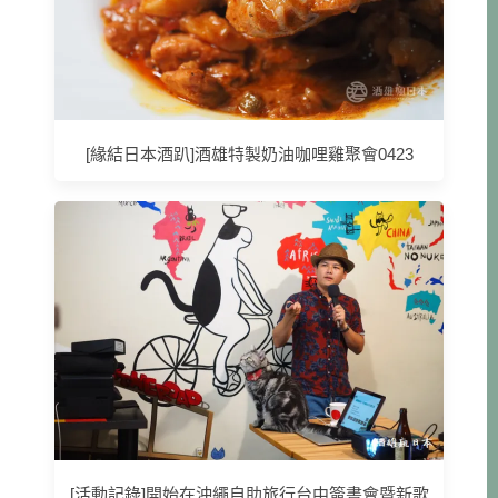
[緣結日本酒趴]酒雄特製奶油咖哩雞聚會0423
[活動記錄]開始在沖繩自助旅行台中簽書會暨新歌