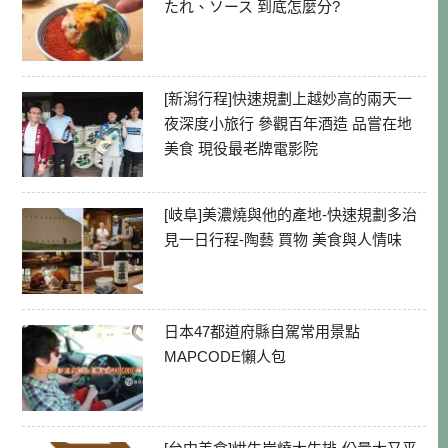
たれ、ソース 到底怎麼分?
[新潟行程]快速規劃上越妙高的兩天一
夜深度小旅行 參觀百年酒造 品嘗在地
美食 現役最老牌電影院
[岐阜]美濃燒與他的產地-快速規劃多治
見一日行程-陶藝 買物 美食與人情味
日本47都道府縣自駕常用景點
MAPCODE懶人包