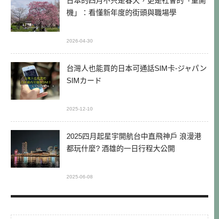
日本的四月不只是春天，更是社會的「重開
機」：看懂新年度的街頭與職場學
2026-04-30
台灣人也能買的日本可通話SIM卡-ジャパン
SIMカード
2025-12-10
2025四月起星宇開航台中直飛神戶 浪漫港
都玩什麼? 酒雄的一日行程大公開
2025-06-08