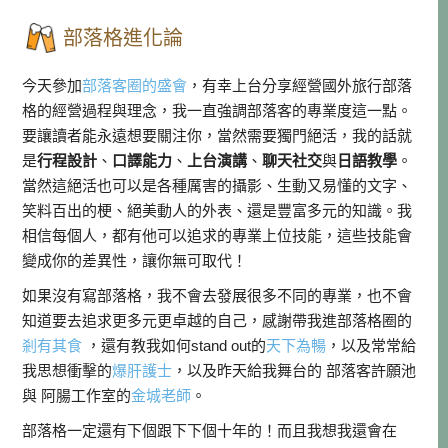
部落格進化論
今天參加
部落客圈的盛會
，有幸上台分享經營國外旅行部落
格的經營過程與理念，我一直強調部落客的專業度這一點。
要讓讀者能永遠想要關注你，當然需要獨門絕活，我的話就
是
行程設計
、
口譯能力
、
上台演講
、
聊天社交
與
日語教學
。
當然這絕活也可以是各種厲害的攝影、生動又易懂的文字、
笑料百出的梗、絕美動人的外表、還是豐富多元的知識。我
相信每個人，都有他可以追求的專業上位技能，這些技能會
變成你的差異性，讓你無可取代！
如果沒有寫部落格，我不會去發展很多不同的專業，也不會
知道要去追求更多元更卓越的自己，感謝帶我進部落格圈的
剎有其食
，還有教我如何stand out的
天下為暢
，以及常常給
我思想衝擊的
爆肝護士
，以及昨天給我舞台的 部落客許願池
與 阿腸工作室的
金城老師
。
部落格一定還有下個跟下下個十年的！而且我想我還會在