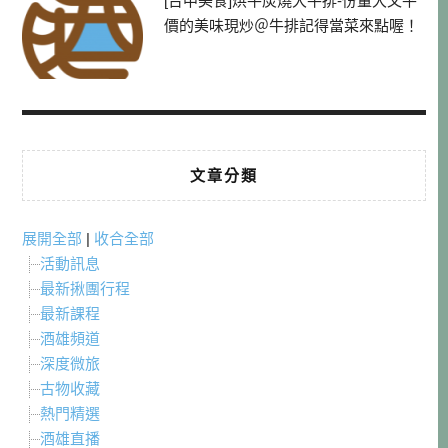
[台中美食]烘牛炭燒大牛排-份量大又平
價的美味現炒＠牛排記得當菜來點喔！
文章分類
展開全部
|
收合全部
活動訊息
最新揪團行程
最新課程
酒雄頻道
深度微旅
古物收藏
熱門精選
酒雄直播