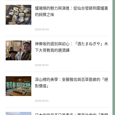
爐端燒的魅力與演進：從仙台發跡到圍爐裏
的純樸之味
2026-05-03
神樂坂的道別與初心：「酒たまねぎや」木
下大哥教我的選酒課
2026-05-01
深山裡的美學：安藤雅信與百草藝廊的「絕
對價值」
2026-05-01