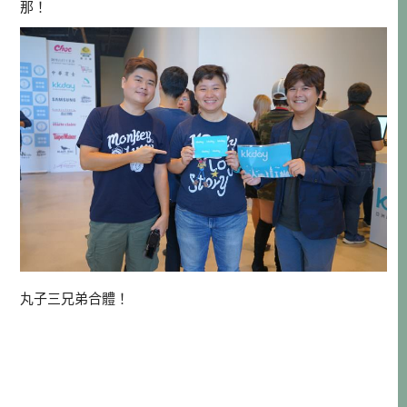
那！
丸子三兄弟合體！