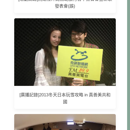
發表會(誤)
[廣播記錄]2013冬天日本玩雪攻略 in 真善美共和
國