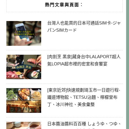
熱門文章與頁面︰
台灣人也能買的日本可通話SIM卡-ジャ
パンSIMカード
[肉割烹 黑泉]藏身台中LALAPORT超人
氣LOPIA超市裡的密室和食饗宴
[東京近郊]快速規劃琦玉市一日遊行程-
鐵道博物館、TETSU沾麵、檸檬堂布
丁、冰川神社、美食彙整
日本醬油醬料百百種 しょうゆ、つゆ、