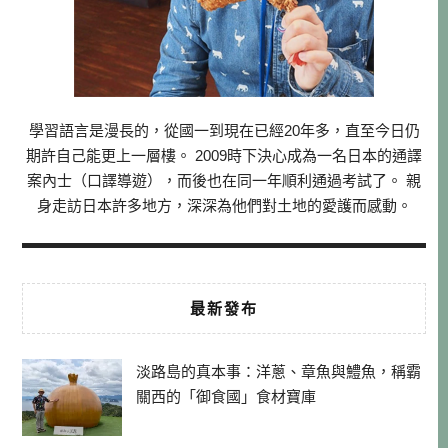
學習語言是漫長的，從國一到現在已經20年多，直至今日仍
期許自己能更上一層樓。 2009時下決心成為一名日本的通譯
案內士（口譯導遊），而後也在同一年順利通過考試了。 親
身走訪日本許多地方，深深為他們對土地的愛護而感動。
最新發布
淡路島的真本事：洋蔥、章魚與鱧魚，稱霸
關西的「御食國」食材寶庫