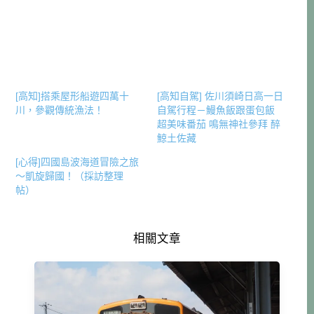
[高知]搭乘屋形船遊四萬十
[高知自駕] 佐川須崎日高一日
川，參觀傳統漁法！
自駕行程－鰻魚飯跟蛋包飯
超美味番茄 鳴無神社參拜 醉
鯨土佐藏
[心得]四國島波海道冒險之旅
～凱旋歸國！（採訪整理
帖）
相關文章