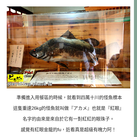
準備進入用餐區的時候，就看到四萬十川的怪魚標本
這隻重達26kg的怪魚就叫做『アカメ』也就是『紅眼』
名字的由來是來自於它有一對紅紅的眼珠子。
感覺有紅眼金龍的fu，近看真是超級有魄力阿！