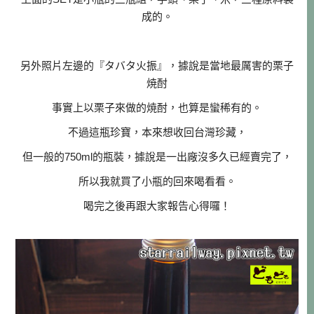
成的。
另外照片左邊的『タバタ火振』，據說是當地最厲害的栗子
焼酎
事實上以栗子來做的焼酎，也算是蠻稀有的。
不過這瓶珍寶，本來想收回台灣珍藏，
但一般的750ml的瓶裝，據說是一出廠沒多久已經賣完了，
所以我就買了小瓶的回來喝看看。
喝完之後再跟大家報告心得囉！