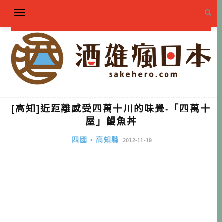
[高知]近距離感受四萬十川的味覺-「四萬十
屋」鰻魚丼
四國・高知縣
2012-11-19