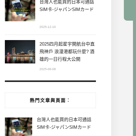
台灣人也能買的日本可通話
SIM卡-ジャパンSIMカード
2025-12-10
2025四月起星宇開航台中直
飛神戶 浪漫港都玩什麼? 酒
雄的一日行程大公開
2025-06-08
熱門文章與頁面︰
台灣人也能買的日本可通話
SIM卡-ジャパンSIMカード