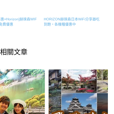
×Horizon]赫徠森WIF
HORIZON赫徠森日本WiFi分享器吃
日免費優惠
到飽。各機種優惠中
相關文章