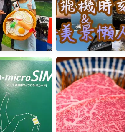
7ATTA台中國際旅展日本攤
[日本自助]全九州飛機時刻表
位介紹
（廉航、國籍航空）＆美食美景
懶人包