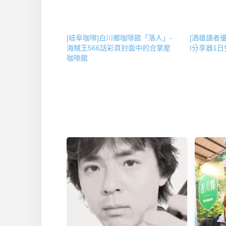
[岐阜咖啡]白川鄉咖啡館「落人」-
[酒雄讀者優惠
海賊王566話彩頁封面中的合掌屋
I分享器1
咖啡館