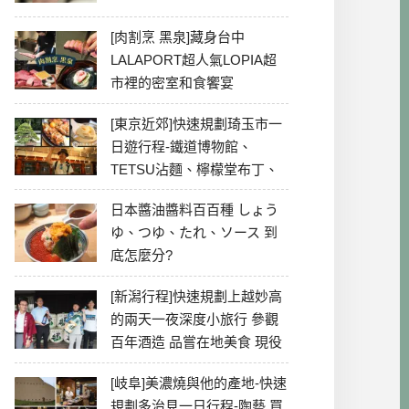
[肉割烹 黑泉]藏身台中
LALAPORT超人氣LOPIA超
市裡的密室和食饗宴
[東京近郊]快速規劃琦玉市一
日遊行程-鐵道博物館、
TETSU沾麵、檸檬堂布丁、
冰川神社、美食彙整
日本醬油醬料百百種 しょう
ゆ、つゆ、たれ、ソース 到
底怎麼分?
[新潟行程]快速規劃上越妙高
的兩天一夜深度小旅行 參觀
百年酒造 品嘗在地美食 現役
最老牌電影院
[岐阜]美濃燒與他的產地-快速
規劃多治見一日行程-陶藝 買