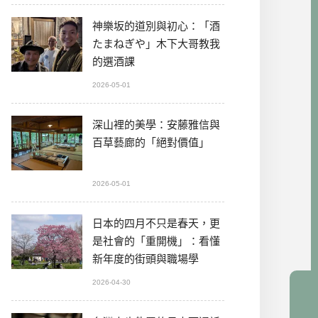
神樂坂的道別與初心：「酒
たまねぎや」木下大哥教我
的選酒課
2026-05-01
深山裡的美學：安藤雅信與
百草藝廊的「絕對價值」
2026-05-01
日本的四月不只是春天，更
是社會的「重開機」：看懂
新年度的街頭與職場學
2026-04-30