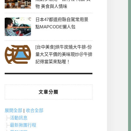
物 美食與人情味
日本47都道府縣自駕常用景
點MAPCODE懶人包
[台中美食]烘牛炭燒大牛排-份
量大又平價的美味現炒＠牛排
記得當菜來點喔！
文章分類
展開全部
|
收合全部
活動訊息
最新揪團行程