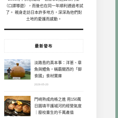
（口譯導遊），而後也在同一年順利通過考試
了。 親身走訪日本許多地方，深深為他們對
土地的愛護而感動。
最新發布
淡路島的真本事：洋蔥、章
魚與鱧魚，稱霸關西的「御
食國」食材寶庫
2026-05-20
門崎熟成肉格之進 用150萬
日圓填平護城河的經營氣度
｜廢校重生的千萬產值