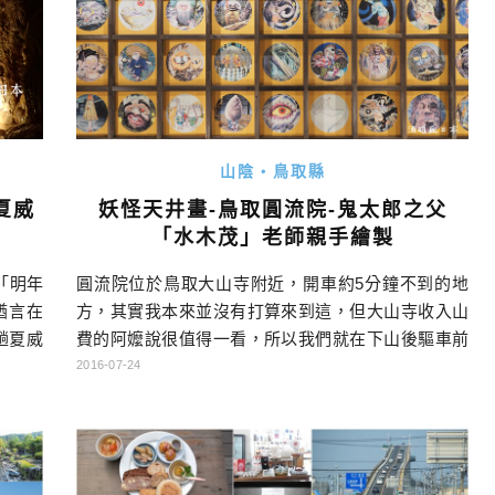
山陰・鳥取縣
妖怪天井畫-鳥取圓流院-鬼太郎之父
夏威
「水木茂」老師親手繪製
圓流院位於鳥取大山寺附近，開車約5分鐘不到的地
「明年
方，其實我本來並沒有打算來到這，但大山寺收入山
猶言在
費的阿嬤說很值得一看，所以我們就在下山後驅車前
趟夏威
往。與其說圓流院是個參拜的寺廟，不如說是一個美
好好檢
2016-07-24
術館，因為所有來這的人，應該都是衝著這裡的天花
板而來的！大家應該知道鳥取境港是大漫畫家「水木
茂」的故鄉，他成名的作品鬼太郎，那龐大又充滿驚
奇的獨特世界觀，至今仍然影響著很多人。而這裡的