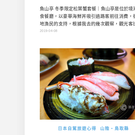
魚山亭 冬季限定松葉蟹套餐｜魚山亭是位於境
食餐廳，以豪華海鮮丼吸引過路客前往消費，
地漁民的支持，根據我去的幾次觀察，觀光客
在地客比例低，這當然跟他交通較為不便，只
2019-04-08
可以抵達有點關係。 魚山亭會在松葉蟹產季時
葉蟹套餐，但這必須事先電話預訂，僅限晚餐
且不接受臨時取消。打電話過去的時後，他們
很細，包含你住的飯店在哪邊，當天是從哪邊
因為冬季如果降雪，就有可能 […]…
日本自駕旅遊心得
山陰・鳥取縣