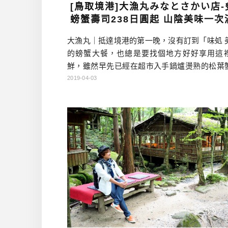
[鳥取境港]大漁丸みなとさかい店-
螃蟹壽司238日圓起 山陰美味一次
大漁丸｜抵達境港的第一晚，沒有訂到「味処 
的螃蟹大餐，也總是要找個地方好好享用這
鮮，雖然早先已經在超市入手鍋爐燙熟的松葉
過還是想要吃一下店裡的美味。這時候我想到
2019-04-03
採訪時，來自岡山的司機也念念不忘的迴轉壽
不就開在車站旁邊嗎？所以打算就來試試看，
螃蟹好不好吃！ ▲超市買的松葉蟹超便宜 大漁
とさかい店 資訊 店名：大漁丸 みなとさかい
網 電話：0859-4 […]…