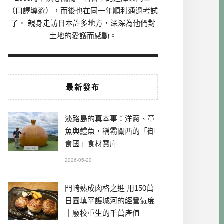
（口譯導遊），而後也在同一年順利通過考試
了。 親身走訪日本許多地方，深深為他們對
土地的愛護而感動。
最新發布
淡路島的真本事：洋蔥、章
魚與鱧魚，稱霸關西的「御
食國」食材寶庫
2026-05-20
門崎熟成肉格之進 用150萬
日圓填平護城河的經營氣度
｜廢校重生的千萬產值