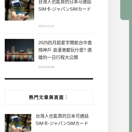
台灣人也能買的日本可通話
SIM卡-ジャパンSIMカード
2025-12-10
2025四月起星宇開航台中直
飛神戶 浪漫港都玩什麼? 酒
雄的一日行程大公開
2025-06-08
熱門文章與頁面︰
台灣人也能買的日本可通話
SIM卡-ジャパンSIMカード