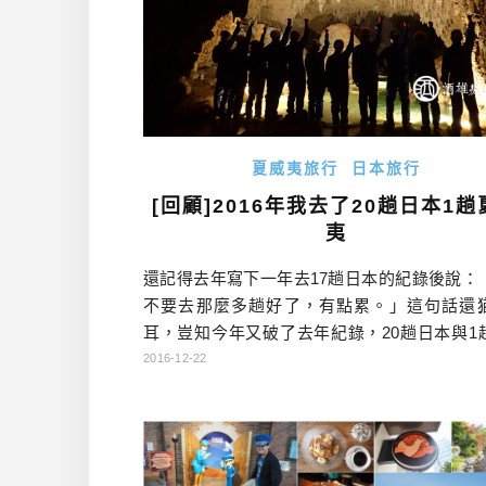
夏威夷旅行
日本旅行
[回顧]2016年我去了20趟日本1趟
夷
還記得去年寫下一年去17趟日本的紀錄後說：
不要去那麼多趟好了，有點累。」這句話還
耳，豈知今年又破了去年紀錄，20趟日本與1
夷，且今年還是沒能踏上歐洲大陸，真是應該
2016-12-22
討一下！…