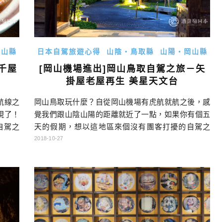
岡山縣
日本自駕旅遊心得
山陰・鳥取縣
山陽・岡山縣
千屋
[岡山機場進出]岡山鳥取自駕之旅－矢
掛屋老屋再生 美星天文台
航線之
岡山鳥取玩什麼？自從岡山機場有虎航就航之後，感
現了！
覺我們跟山陰山陽的距離就近了一點，如果你有個五
自駕之
天的假期，想以這地區來個沒有團客打擾的自駕之
旅的行
旅，要怎麼玩呢？就由自駕跑過日本40個以上都道府
2018-10-27
連到當
縣的酒雄，來跟大家分享！ 岡山鳥取自駕行程總覽 點
→美星
底下DAY可以連到當天的遊記哦！ DAY1 行程：→矢
屋ふる
掛町陣屋旅館→美星天文台→住宿 DAY2 行程：→矢
ーラン
掛町散策→吹屋ふるさと村→千屋牛→御前酒蔵元→
蒜山ジャージ […]…