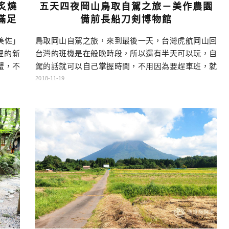
炙燒
五天四夜岡山鳥取自駕之旅－美作農園
滿足
備前長船刀剣博物館
美佐」
鳥取岡山自駕之旅，來到最後一天，台灣虎航岡山回
裡的新
台灣的班機是在般晚時段，所以還有半天可以玩，自
蟹，不
駕的話就可以自己掌握時間，不用因為要趕車班，就
了上次
浪費半天。當然如果你想補買些日本生活用品，也可
2018-11-19
司店，
以一路開去購物中心就是了。 岡山鳥取自駕行程總覽
這邊的
點底下DAY可以連到當天的遊記哦！ DAY1行程：→
丸みな
矢掛町陣屋旅館→美星天文台→住宿 DAY2 行程：→
店 官
矢掛町散策→吹屋ふるさと村→千屋牛→御前酒蔵元
→蒜山ジャージ […]…