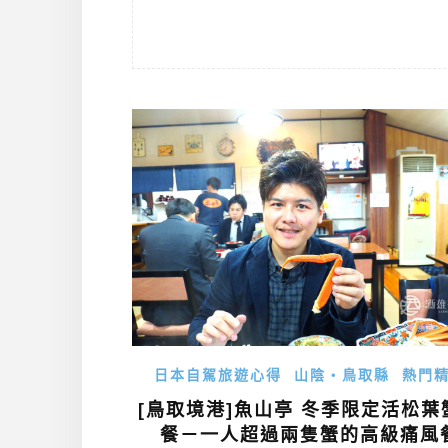
日本自駕旅遊心得
山陰・鳥取縣
熱門
[鳥取境港]魚山亭 冬季限定活松葉
餐－一人超過兩隻蟹的高級痛風