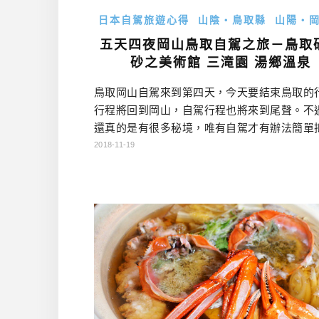
日本自駕旅遊心得
山陰・鳥取縣
山陽・
五天四夜岡山鳥取自駕之旅－鳥取
砂之美術館 三滝園 湯鄉溫泉
鳥取岡山自駕來到第四天，今天要結束鳥取的
行程將回到岡山，自駕行程也將來到尾聲。不
還真的是有很多秘境，唯有自駕才有辦法簡單
想去比較深入的地方深度遊，當然還是要學會
2018-11-19
駕，然後勇敢踏出第一步囉！ 岡山鳥取自駕行
點底下DAY可以連到當天的遊記哦！ DAY1行
矢掛町陣屋旅館→美星天文台→住宿 DAY2 行
矢掛町散策→吹屋ふるさと村→千屋牛→御前
→蒜山ジャージ […]…