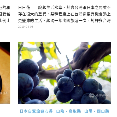
港的和
日日花｜ 說起生活水準，其實台灣跟日本之間並不
很受當
存在很大的差異，某種程度上在台灣還更有機會過上
比例比
更豐沛的生活，起碼一年出國旅遊一次，對許多台灣
有開車
年輕人來說不算是非常困難。但如果要說到生活中的
2019-04-03
推出松
美感，那我們要像日本人學習的地方還真的很多。
時段，
「從生活中的小道具的講究中，找到好好過生活的樂
會問的
趣」，自從有了這項體悟，每趟到日本各地旅行，對
過來，
我來說不可或缺的，就是造訪當地的雜貨店，看看他
們這裡的人，是用著怎樣的道具，又 […]…
日本自駕旅遊心得
山陰・鳥取縣
山陽・岡山縣