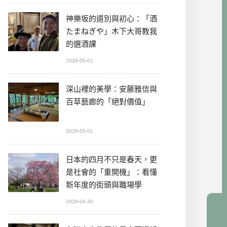
神樂坂的道別與初心：「酒
たまねぎや」木下大哥教我
的選酒課
2026-05-01
深山裡的美學：安藤雅信與
百草藝廊的「絕對價值」
2026-05-01
日本的四月不只是春天，更
是社會的「重開機」：看懂
新年度的街頭與職場學
2026-04-30