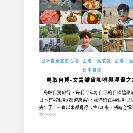
日本自駕旅遊心得
山陰・鳥取縣
山陰・
日本自駕
鳥取自駕-文青雜貨咖啡與漫畫之
鳥取自駕旅行，是我今年給自己的目標這趟
日本有47個縣(都道府県)，我停留在44個縣已
幾年了，一直以來都覺得收集100啦，制霸之類
什麼特別意義，畢竟想去還沒去的地方還那麼
2016-06-21
過因為年初一個轉念，我開始認真考慮跑完47
件事，也就是所謂的日本全制霸。這趟旅行就