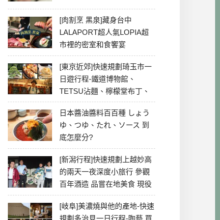
[肉割烹 黑泉]藏身台中
LALAPORT超人氣LOPIA超
市裡的密室和食饗宴
[東京近郊]快速規劃琦玉市一
日遊行程-鐵道博物館、
TETSU沾麵、檸檬堂布丁、
冰川神社、美食彙整
日本醬油醬料百百種 しょう
ゆ、つゆ、たれ、ソース 到
底怎麼分?
[新潟行程]快速規劃上越妙高
的兩天一夜深度小旅行 參觀
百年酒造 品嘗在地美食 現役
最老牌電影院
[岐阜]美濃燒與他的產地-快速
規劃多治見一日行程-陶藝 買