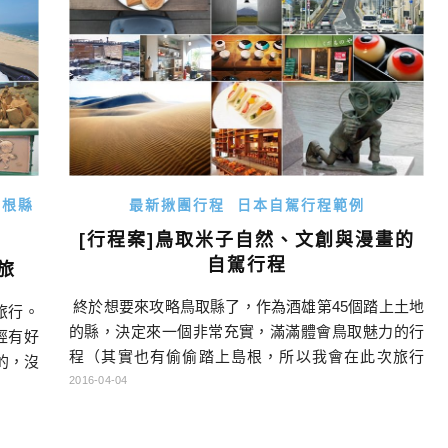
天花板，可以欣賞到水木老師親筆 […]…
島根縣
最新揪團行程
日本自駕行程範例
[行程案]鳥取米子自然、文創與漫畫的
自駕行程
旅
終於想要來攻略鳥取縣了，作為酒雄第45個踏上土地
旅行。
的縣，決定來一個非常充實，滿滿體會鳥取魅力的行
經有好
程（其實也有偷偷踏上島根，所以我會在此次旅行
的，沒
後，就只剩下和歌山沒去過了！） 【預計行程】 日程
2016-04-04
多。不
區域 行程 住宿點 第一天 鳥取 桃園機場→（紅眼班
個縣這
機）羽田機場→鳥取柯南機場→租車→海鮮市場賀露
是我的