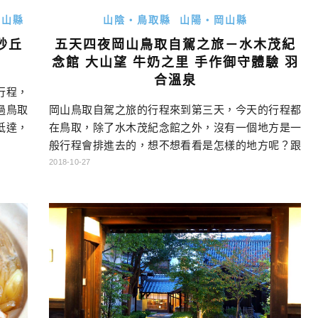
岡山縣
山陰・鳥取縣
山陽・岡山縣
砂丘
五天四夜岡山鳥取自駕之旅－水木茂紀
念館 大山望 牛奶之里 手作御守體驗 羽
合溫泉
行程，
過鳥取
岡山鳥取自駕之旅的行程來到第三天，今天的行程都
抵達，
在鳥取，除了水木茂紀念館之外，沒有一個地方是一
怎麼自
般行程會排進去的，想不想看看是怎樣的地方呢？跟
程總覽
著我一起神遊鳥取吧！ 岡山鳥取自駕行程總覽 點底下
2018-10-27
程：→
DAY可以連到當天的遊記哦！ DAY1行程：→矢掛町
程：→
陣屋旅館→美星天文台→住宿 DAY2 行程：→矢掛町
酒蔵元
散策→吹屋ふるさと村→千屋牛→御前酒蔵元→蒜山
ジャージーランド→境港→味処美佐→水木しげるロ
ード DAY3 […]…