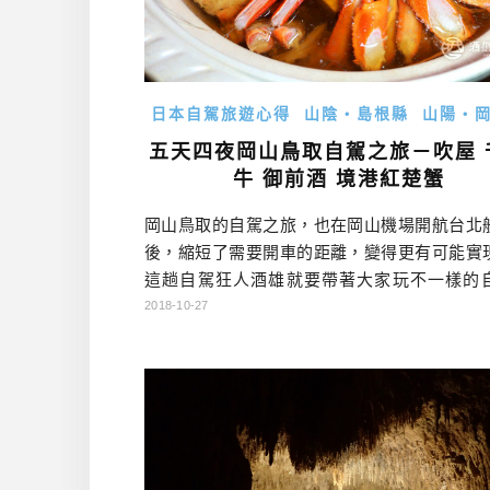
日本自駕旅遊心得
山陰・島根縣
山陽・
五天四夜岡山鳥取自駕之旅－吹屋 
牛 御前酒 境港紅楚蟹
岡山鳥取的自駕之旅，也在岡山機場開航台北
後，縮短了需要開車的距離，變得更有可能實
這趟自駕狂人酒雄就要帶著大家玩不一樣的
旅，趕快跟我來看看第二天，幾乎都是歷史之
2018-10-27
程吧！ 岡山鳥取自駕行程總覽 點底下DAY可以
天的遊記哦！ DAY1 行程：→矢掛町陣屋旅館
天文台→住宿 DAY2 行程：→矢掛町散策→吹
さと村→千屋牛→御前酒蔵元→蒜山ジャージ
ド→境港→味処 […]…