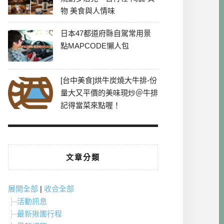
物 美食與人情味
日本47都道府縣自駕常用景
點MAPCODE懶人包
[台中美食]烘牛炭燒大牛排-份
量大又平價的美味現炒＠牛排
記得當菜來點喔！
文章分類
展開全部
|
收合全部
活動訊息
最新揪團行程