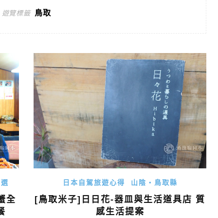
鳥取
遊覽標籤
精選
日本自駕旅遊心得
山陰・鳥取縣
蟹全
[鳥取米子]日日花-器皿與生活道具店 質
餐
感生活提案