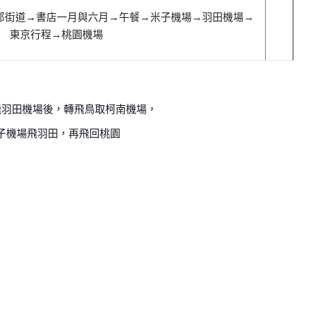
郎街道
→書店一月與六月
→午餐
→米子機場
→羽田
機場
→
東京行程
→
桃園機場
飛羽田機場後，轉飛鳥取柯南機場，
子機場飛羽田，再飛回桃園