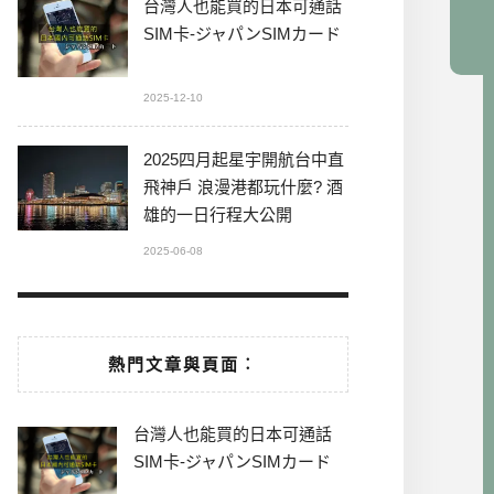
台灣人也能買的日本可通話
SIM卡-ジャパンSIMカード
2025-12-10
2025四月起星宇開航台中直
飛神戶 浪漫港都玩什麼? 酒
雄的一日行程大公開
2025-06-08
熱門文章與頁面︰
台灣人也能買的日本可通話
SIM卡-ジャパンSIMカード