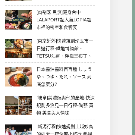
[肉割烹 黑泉]藏身台中
LALAPORT超人氣LOPIA超
市裡的密室和食饗宴
[東京近郊]快速規劃琦玉市一
日遊行程-鐵道博物館、
TETSU沾麵、檸檬堂布丁、
冰川神社、美食彙整
日本醬油醬料百百種 しょう
ゆ、つゆ、たれ、ソース 到
底怎麼分?
[岐阜]美濃燒與他的產地-快速
規劃多治見一日行程-陶藝 買
物 美食與人情味
[新潟行程]快速規劃上越妙高
的兩天一夜深度小旅行 參觀