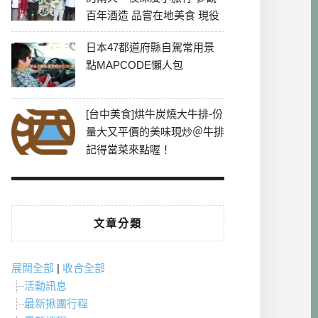
百年酒造 品嘗在地美食 現役
最老牌電影院
日本47都道府縣自駕常用景
點MAPCODE懶人包
[台中美食]烘牛炭燒大牛排-份
量大又平價的美味現炒＠牛排
記得當菜來點喔！
文章分類
展開全部
|
收合全部
活動訊息
最新揪團行程