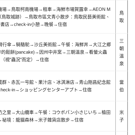
機場
→鳥取柯南機場
→租車
→海鮮市場賀露幸
→AEON M
鳥
（鳥取城跡）
→
鳥取市區文青小散步：鳥取民藝美術館、
取
、書店
→check-in小憩
→晚餐
→
住宿
三
滑行傘
→騎駱駝
→沙丘美術館
→午餐：海鮮丼
→大江之郷
朝
餅(pancake)
→因州中井窯
→
三朝溫泉
→看螢火蟲
溫
（視”蟲況”而定）
→
住宿
泉
蔵群、赤瓦一号館、果汁店、冰淇淋店
→青山剛昌紀念館
當
check-in
→
ショッピングセンターアプト
→住宿
伯
奶之里
→大山纜車
→午餐：コウボパン小さじいち
→
植田
米
→祕境：龍貓森林
→米子雜貨店散步
→
住宿
子