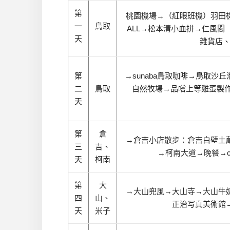
第
桃園機場→（紅眼班機）羽田
一
鳥取
ALL
→松本清
小血拼
→
仁風閣
天
雜貨店
第
→sunaba鳥取咖啡
→
鳥取沙丘
二
鳥取
自然牧場
→品嚐上等雞蛋製作的鬆
天
第
倉
→倉吉小店散步：倉吉白壁土
三
吉、
→柯南大道
→晚餐
→
天
柯南
第
大
→大山兜風
→
大山寺
→大山牛
四
山、
正治写真美術館
天
米子