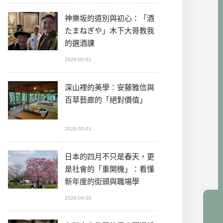
神樂坂的道別與初心：「酒
たまねぎや」木下大哥教我
的選酒課
2026-05-01
深山裡的美學：安藤雅信與
百草藝廊的「絕對價值」
2026-05-01
日本的四月不只是春天，更
是社會的「重開機」：看懂
新年度的街頭與職場學
2026-04-30