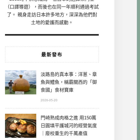
（口譯導遊），而後也在同一年順利通過考試
了。 親身走訪日本許多地方，深深為他們對
土地的愛護而感動。
最新發布
淡路島的真本事：洋蔥、章
魚與鱧魚，稱霸關西的「御
食國」食材寶庫
2026-05-20
門崎熟成肉格之進 用150萬
日圓填平護城河的經營氣度
｜廢校重生的千萬產值