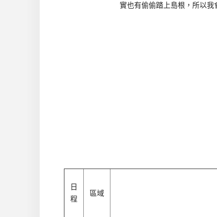
實也有偷偷踏上島根，所以我
日
區域
程