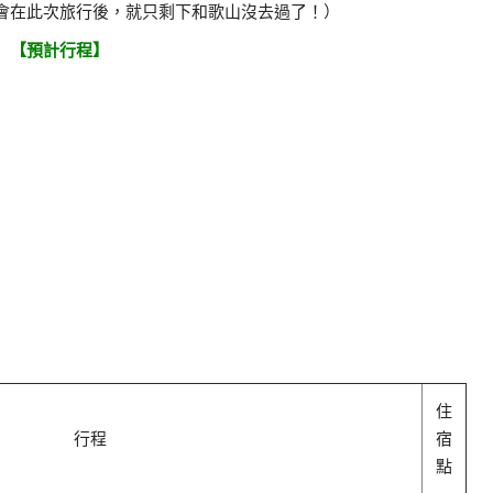
會在此次旅行後，就只剩下和歌山沒去過了！）
【預計行程】
住
行程
宿
點