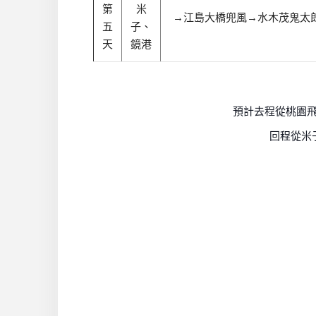
第
米
→
江島大橋兜風
→
水木茂鬼太
五
子、
天
鏡港
預計去程從桃園
回程從米