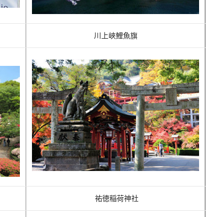
川上峽鯉魚旗
祐徳稲荷神社