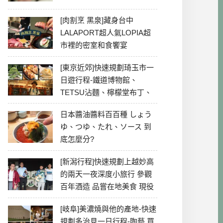
[肉割烹 黑泉]藏身台中
LALAPORT超人氣LOPIA超
市裡的密室和食饗宴
[東京近郊]快速規劃琦玉市一
日遊行程-鐵道博物館、
TETSU沾麵、檸檬堂布丁、
冰川神社、美食彙整
日本醬油醬料百百種 しょう
ゆ、つゆ、たれ、ソース 到
底怎麼分?
[新潟行程]快速規劃上越妙高
的兩天一夜深度小旅行 參觀
百年酒造 品嘗在地美食 現役
最老牌電影院
[岐阜]美濃燒與他的產地-快速
規劃多治見一日行程-陶藝 買