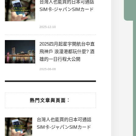
台灣人也能買的日本可通話
SIM卡-ジャパンSIMカード
2025-12-10
2025四月起星宇開航台中直
飛神戶 浪漫港都玩什麼? 酒
雄的一日行程大公開
2025-06-08
熱門文章與頁面︰
台灣人也能買的日本可通話
SIM卡-ジャパンSIMカード