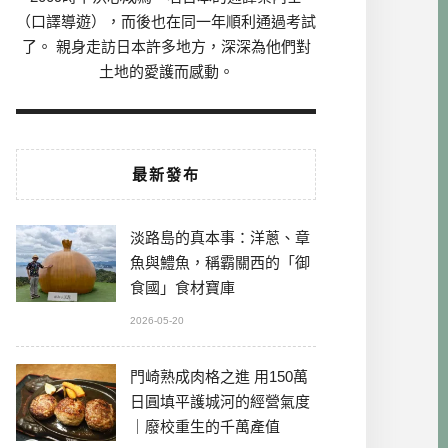
（口譯導遊），而後也在同一年順利通過考試
了。 親身走訪日本許多地方，深深為他們對
土地的愛護而感動。
最新發布
淡路島的真本事：洋蔥、章
魚與鱧魚，稱霸關西的「御
食國」食材寶庫
2026-05-20
門崎熟成肉格之進 用150萬
日圓填平護城河的經營氣度
｜廢校重生的千萬產值