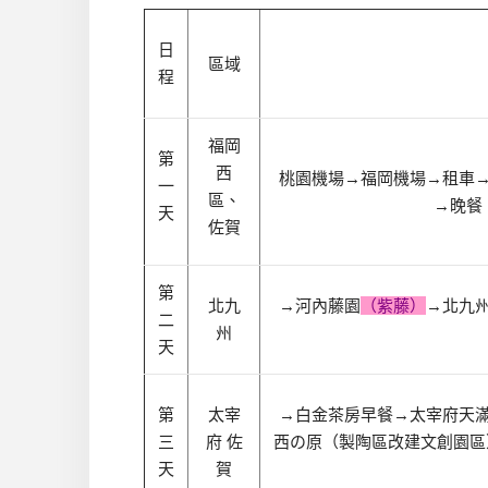
日
區域
程
福岡
第
西
桃園機場→福岡機場
→租車
一
區、
→
晚餐
天
佐賀
第
北九
→
河內藤園
（紫藤）
→北九
二
州
天
第
太宰
→白金茶房早餐
→太宰府天
三
府 佐
西の原（製陶區改建文創園區
天
賀