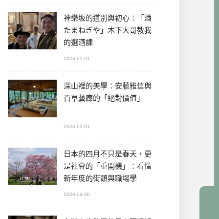
神樂坂的道別與初心：「酒
たまねぎや」木下大哥教我
的選酒課
2026-05-01
深山裡的美學：安藤雅信與
百草藝廊的「絕對價值」
2026-05-01
日本的四月不只是春天，更
是社會的「重開機」：看懂
新年度的街頭與職場學
2026-04-30