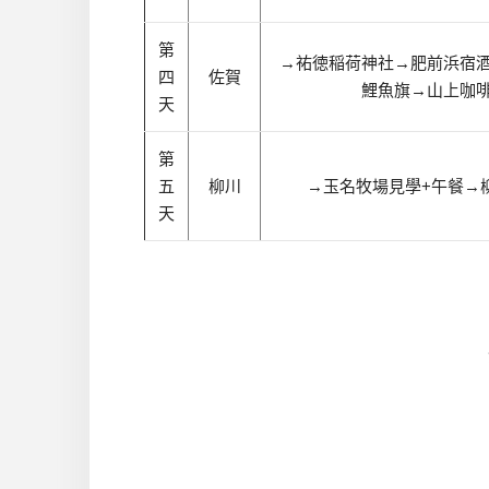
第
→祐徳稲荷神社
→肥前浜宿
四
佐賀
鯉魚旗
→山上咖
天
第
五
柳川
→玉名牧場見學+午餐
→
天