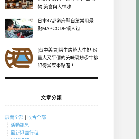
物 美食與人情味
日本47都道府縣自駕常用景
點MAPCODE懶人包
[台中美食]烘牛炭燒大牛排-份
量大又平價的美味現炒＠牛排
記得當菜來點喔！
文章分類
展開全部
|
收合全部
活動訊息
最新揪團行程