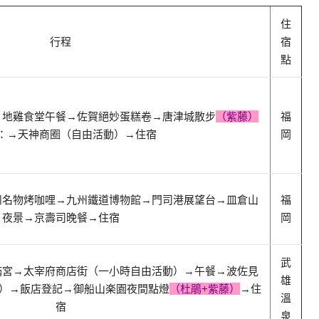
住
行程
宿
點
→地雞食堂午餐
→佐賀絕妙蛋糕卷
→唐津城散步
（紫藤）
福
：
→天神商圈（自由活動）
→住宿
岡
州名物烤咖哩
→九州鐵道博物館
→門司港展望台
→皿倉山
福
夜景
→京壽司晚餐
→
住宿
岡
武
滿宮
→太宰府商店街（一小時自由活動）
→午餐
→波佐見
雄
）
→飯店登記
→御船山楽園夜間點燈
（
杜鵑+
紫藤）
→
住
溫
宿
泉