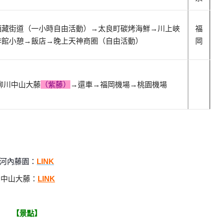
酒藏街道（
一小時自由活動
）
→太良町碳烤海鮮
→川上峽
福
啡館小憩
→飯店
→晚上
天神商圈（自由活動）
岡
柳川中山大
藤
（紫藤）
→還車
→
福岡機場
→
桃園機場
河內藤園：
LINK
中山大藤：
LINK
【景點】