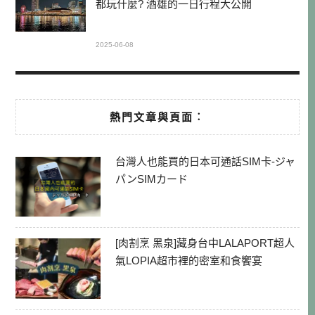
都玩什麼? 酒雄的一日行程大公開
2025-06-08
熱門文章與頁面︰
台灣人也能買的日本可通話SIM卡-ジャ
パンSIMカード
[肉割烹 黑泉]藏身台中LALAPORT超人
氣LOPIA超市裡的密室和食饗宴