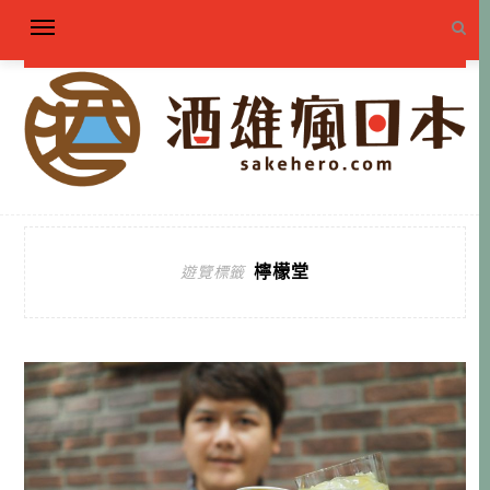
檸檬堂
遊覽標籤