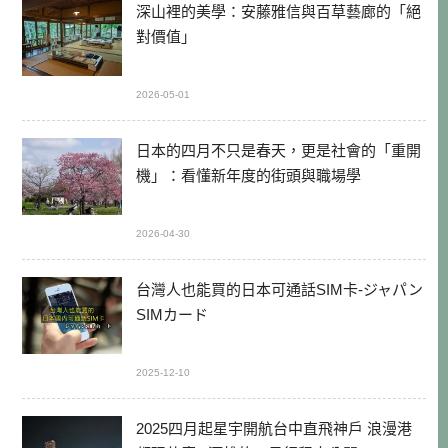
深山裡的美學：安藤雅信與百草藝廊的「絕
對價值」
2026-05-01
日本的四月不只是春天，更是社會的「重開
機」：看懂新年度的街頭與職場學
2026-04-30
台灣人也能買的日本可通話SIM卡-ジャパン
SIMカード
2025-12-10
2025四月起星宇開航台中直飛神戶 浪漫港