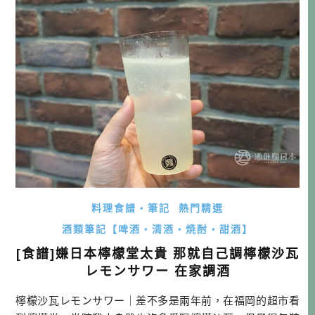
買，但喝到就驚為天人。後來只要行程一到九州，就心繫著
檸檬堂，一定要衝去超 […]…
料理食譜・筆記
熱門精選
酒類筆記【啤酒・清酒・焼酎・甜酒】
[食譜]嫌日本檸檬堂太貴 那就自己調檸檬沙瓦
レモンサワー 在家調酒
檸檬沙瓦レモンサワー｜差不多是兩年前，在福岡的超市看