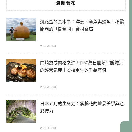
最新發布
淡路島的真本事：洋蔥、章魚與鱧魚，稱霸
關西的「御食國」食材寶庫
2026-05-20
門崎熟成肉格之進 用150萬日圓填平護城河
的經營氣度｜廢校重生的千萬產值
2026-05-20
日本五月的生命力：紫藤花的地景美學與色
彩接力
2026-05-10