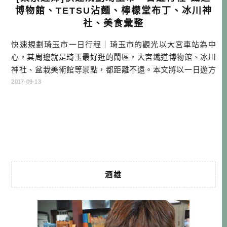
博物館、TETSU沾麵、檸檬堂布丁、冰川神
社、美食彙整
快速規劃琦玉市一日行程｜琦玉市的觀光以大宮車站為中
心，其周邊就是琦玉最好逛的鬧區，大宮鐵道博物館、冰川
神社、盆栽美術館等景點，都距離不遠。本文將以一日遊方
式，介紹琦玉市的景點及美食，請務必看看哦！ 琦玉市是琦
2017-09-13
玉縣的縣政府所在地，距離東京都心部約在20~35km之間，
是東京都會圈其中一個臥城（衛星城市），每天早上都有很
多人從琦玉通勤都心部，晚上再從東京回來。因東北與上越
新幹線會經過大宮車站，也有其 […]…
酒雄