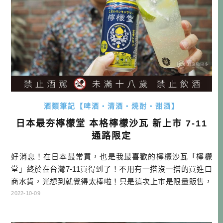
酒類筆記【啤酒・清酒・焼酎・甜酒】
日本最夯檸檬堂 本格檸檬沙瓦 新上市 7-11
通路限定
好消息！在日本最常買，也是我最喜歡的檸檬沙瓦「檸檬
堂」終於在台灣7-11買得到了！不用有一搭沒一搭的買進口
商水貨，光想到就覺得太棒啦！只是這次上市是限量販售，
要買要快啦！ 警語:未滿18歲禁止飲酒 什麼是檸檬堂？ 檸檬
2022-10-09
堂是日本可口可樂公司，所研發的檸檬沙瓦酒精飲品，2018
年一開始只限定在九州上市，我第一次雖是被包裝吸引才購