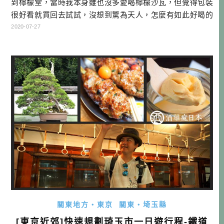
到檸檬堂，當時我本身雖也沒多愛喝檸檬沙瓦，但覺得包裝
很好看就買回去試試，沒想到驚為天人，怎麼有如此好喝的
罐裝酒！一開始檸檬堂是九州限定，所以變成當時前往九州
2020-07-27
的理由之一。後來在2019年10月擴散到日本全國發售，還一
度賣到缺貨，人氣可見一斑。今天就來跟大家分享，要如何
在家調出類似檸檬堂味道的檸檬沙瓦哦！ 警語：未成年請勿
飲酒、酒後不開車 ▲檸檬堂 […]…
關東地方・東京
關東・埼玉縣
[東京近郊]快速規劃琦玉市一日遊行程-鐵道