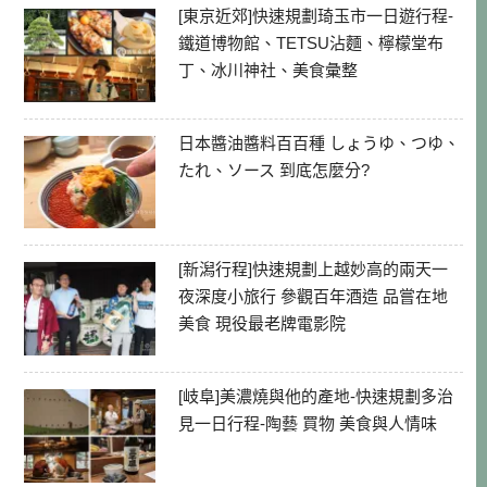
[東京近郊]快速規劃琦玉市一日遊行程-
鐵道博物館、TETSU沾麵、檸檬堂布
丁、冰川神社、美食彙整
日本醬油醬料百百種 しょうゆ、つゆ、
たれ、ソース 到底怎麼分?
[新潟行程]快速規劃上越妙高的兩天一
夜深度小旅行 參觀百年酒造 品嘗在地
美食 現役最老牌電影院
[岐阜]美濃燒與他的產地-快速規劃多治
見一日行程-陶藝 買物 美食與人情味