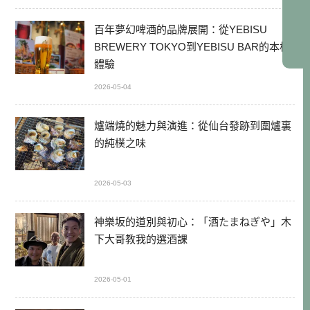
百年夢幻啤酒的品牌展開：從YEBISU
BREWERY TOKYO到YEBISU BAR的本格
體驗
2026-05-04
爐端燒的魅力與演進：從仙台發跡到圍爐裏
的純樸之味
2026-05-03
神樂坂的道別與初心：「酒たまねぎや」木
下大哥教我的選酒課
2026-05-01