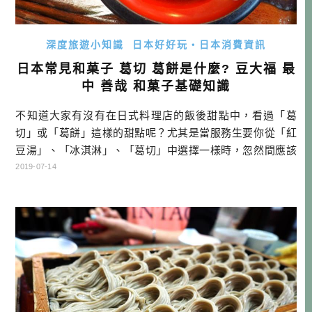
深度旅遊小知識
日本好好玩・日本消費資訊
日本常見和菓子 葛切 葛餅是什麼? 豆大福 最
中 善哉 和菓子基礎知識
不知道大家有沒有在日式料理店的飯後甜點中，看過「葛
切」或「葛餅」這樣的甜點呢？尤其是當服務生要你從「紅
豆湯」、「冰淇淋」、「葛切」中選擇一樣時，忽然間應該
很難從「葛切」名稱聯想到是哪種食物吧！其實就算是台灣
2019-07-14
餐飲店服務生，也很有可能沒有搞清楚那是什麼甜點。本文
就來跟大家分享一下，包含「葛切」在內的日本和菓子小知
識吧！ 本文目次 「葛切」、「葛餅」到底是什麼？ 叫做
「餅」的 都不是我們所知道的餅 有 […]…