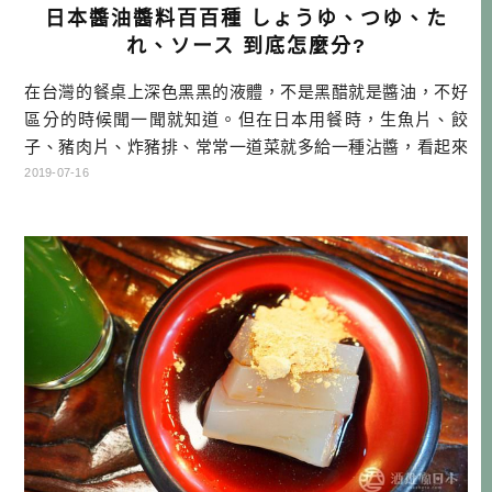
日本醬油醬料百百種 しょうゆ、つゆ、た
れ、ソース 到底怎麼分?
在台灣的餐桌上深色黑黑的液體，不是黑醋就是醬油，不好
區分的時候聞一聞就知道。但在日本用餐時，生魚片、餃
子、豬肉片、炸豬排、常常一道菜就多給一種沾醬，看起來
也都是黑黑的液體，有時清有時濃稠，到底什麼是什麼？本
2019-07-16
篇就來給大家一個基本的解說，希望下次去日本旅行，各位
就可以負起跟旅伴講解的責任哦！ （這是我寫這系列文章的
用意，諸君的文化傳承責任重大啊！） 本文目次 桌上調味料
的日本醬油 關西人愛吃的ウスタ […]…