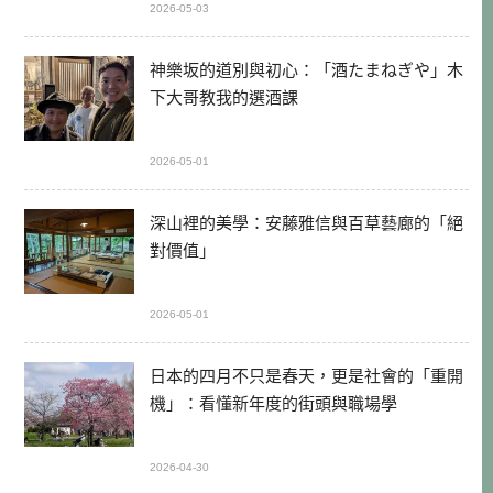
2026-05-03
神樂坂的道別與初心：「酒たまねぎや」木
下大哥教我的選酒課
2026-05-01
深山裡的美學：安藤雅信與百草藝廊的「絕
對價值」
2026-05-01
日本的四月不只是春天，更是社會的「重開
機」：看懂新年度的街頭與職場學
2026-04-30