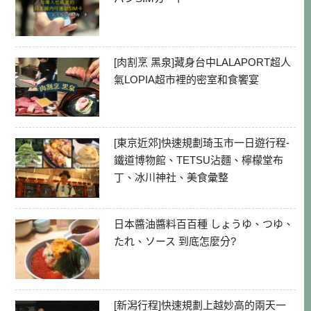
[肉割烹 黑泉]藏身台中LALAPORT超人
氣LOPIA超市裡的密室和食饗宴
[東京近郊]快速規劃琦玉市一日遊行程-
鐵道博物館、TETSU沾麵、檸檬堂布
丁、冰川神社、美食彙整
日本醬油醬料百百種 しょうゆ、つゆ、
たれ、ソース 到底怎麼分?
[新潟行程]快速規劃上越妙高的兩天一