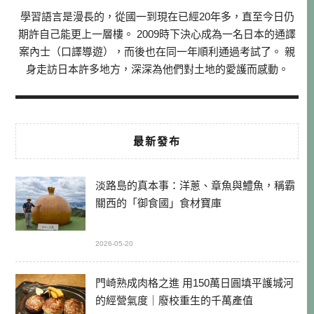
學習語言是漫長的，從國一到現在已經20年多，直至今日仍
期許自己能更上一層樓。 2009時下決心成為一名日本的通譯
案內士（口譯導遊），而後也在同一年順利通過考試了。 親
身走訪日本許多地方，深深為他們對土地的愛護而感動。
最新發布
淡路島的真本事：洋蔥、章魚與鱧魚，稱霸
關西的「御食國」食材寶庫
2026-05-20
門崎熟成肉格之進 用150萬日圓填平護城河
的經營氣度｜廢校重生的千萬產值