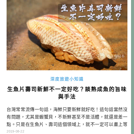
仍然都是滿心期待。因為我知道， […]…
深度旅遊小知識
生魚片壽司新鮮不一定好吃？談熟成魚的旨味
與手法
台灣常常流傳一句話，海鮮只要新鮮就好吃！這句話當然沒
有問題，尤其是蝦蟹貝，不新鮮甚至不是活體，就還是差一
點。只是在生魚片、壽司這個領域上，就不一定可以畫上等
號了。 「熟成魚」在日本其實已經不算是個新議題，有點老
2019-08-22