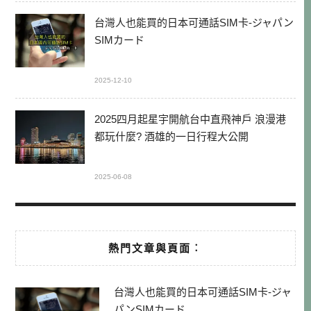
台灣人也能買的日本可通話SIM卡-ジャパン
SIMカード
2025-12-10
2025四月起星宇開航台中直飛神戶 浪漫港
都玩什麼? 酒雄的一日行程大公開
2025-06-08
熱門文章與頁面︰
台灣人也能買的日本可通話SIM卡-ジャ
パンSIMカード