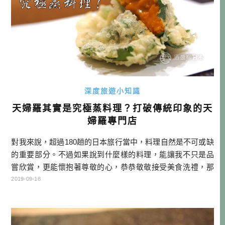
深度旅遊小知識
天婦羅其實是究極蒸料理？打破傳統印象的天
婦羅專門店
對我來說，超過180趟的日本旅行當中，料理自然是不可或缺
的重要部分。不過如果說到什麼樣的料理，能讓我不只是品
嘗欣賞，更能懷抱著尊敬的心，恭恭敬敬接受美食洗禮，那
肯定就是天婦羅了。坦白說我第一次吃到天婦羅專門店的天
2019-09-18
婦羅，才發現自己以前吃過的，根本是不同次元的東西，不
是說其它就不好吃，只是天婦羅專門店給我的驚豔，完完全
全超過了我的期待。至今如果有機會造訪厲害的天婦羅店，