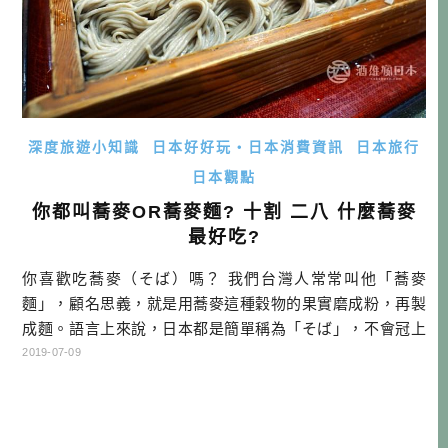
深度旅遊小知識
日本好好玩・日本消費資訊
日本旅行
日本觀點
你都叫蕎麥OR蕎麥麵? 十割 二八 什麼蕎麥
最好吃?
你喜歡吃蕎麥（そば）嗎？ 我們台灣人常常叫他「蕎麥
麵」，顧名思義，就是用蕎麥這種穀物的果實磨成粉，再製
成麵。語言上來說，日本都是簡單稱為「そば」，不會冠上
「麺」的稱呼。話雖如此，卻還有「中華そば」、「沖縄そ
2019-07-09
ば」，這種很容易讓人誤會的名稱，本文之中也會一一為大
家釋疑。 ※日語中若冠上「麺」的話，基本上都是指以小麥
粉為主原料的麵類。 寫這篇文章之前，我有稍微問一下身邊