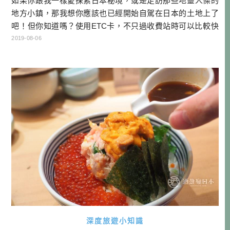
如果你跟我一樣愛探索日本秘境，或是走訪那些地靈人傑的
地方小鎮，那我想你應該也已經開始自駕在日本的土地上了
吧！但你知道嗎？使用ETC卡，不只過收費站時可以比較快
速，還可以省錢？本文將帶你了解日本ETC卡的優惠。 本文
2019-08-06
目次 如何跟租車公司租ETC卡 ETC休日割引 ETC深夜割引
如何跟租車公司租ETC卡 ETC卡常常會有優惠，這是高速公
路管理公司NEXCO為了鼓勵大家開車出遊，以及為了讓尖峰
時期可 […]…
深度旅遊小知識