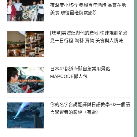
夜深度小旅行 參觀百年酒造 品嘗在地
美食 現役最老牌電影院
[岐阜]美濃燒與他的產地-快速規劃多治
見一日行程-陶藝 買物 美食與人情味
日本47都道府縣自駕常用景點
MAPCODE懶人包
你的名字台詞翻譯與日語教學-02一個語
言學習者的影評（有雷）